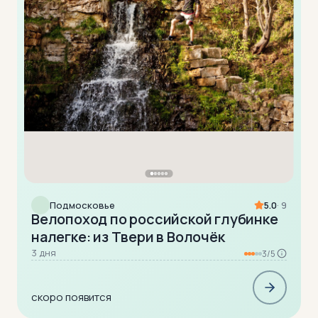
Подмосковье
5.0
· 9
Велопоход по российской глубинке
налегке: из Твери в Волочёк
3 дня
3/5
скоро появится