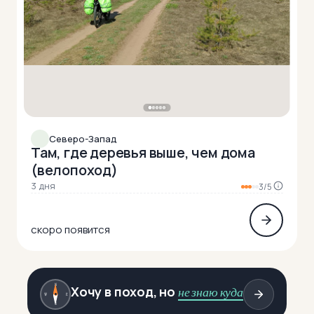
Северо-Запад
Там, где деревья выше, чем дома
(велопоход)
3 дня
3/5
скоро появится
Автопутешествия
81
N
Хочу в поход, но
не знаю куда
W
E
S
Вело
110