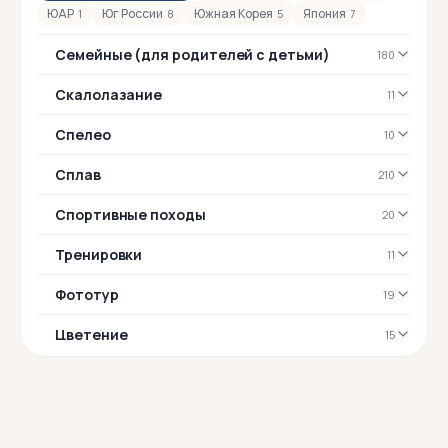
ЮАР
Юг России
Южная Корея
Япония
1
8
5
7
Семейные (для родителей с детьми)
180
Скалолазание
11
Спелео
10
Сплав
210
Спортивные походы
20
Тренировки
11
Фототур
19
Цветение
15
Школа инструкторов
5
Экопоход
11