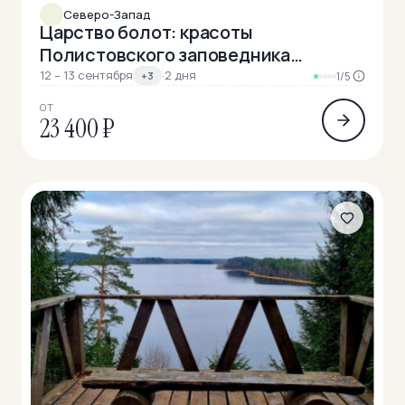
Северо-Запад
Царство болот: красоты
Полистовского заповедника
(разведка)
12 – 13 сентября
·
2 дня
+3
1/5
ОТ
23 400 ₽