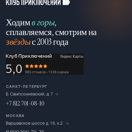
Лыжные
43
Можно с детьми
546
Ходим
в горы
,
Можно с собакой
78
сплавляемся, смотрим на
Молодёжный отдых
4
звёзды
с 2003 года
Мультитуры
195
На байдарках
276
На выходные
693
На катамаранах
61
САНКТ-ПЕТЕРБУРГ
Б. Сампсониевский, д. 7
На каяках по Санкт-Петербургу
7
+7 812 701-08-10
На морских каяках
36
МОСКВА
На одноместных байдарках
7
Варшавское шоссе д. 16, к.2
На пакрафтах
25