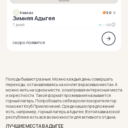
Кавказ
5.0
· 9
Зимняя Адыгея
7 дней
1/5
скоро появится
Походы бывают разные. Можно каждый день совершать
переходы, останавливаясь на ночлег в красивых местах. А
можно жить на одном месте, осматривая интересные места
и окрестности. Такой формат проживания называется
горный лагерь. Попробовать себя в роли покорителя гор
поможет Клуб Приключений. Среди наших предложений
есть, например, горный лагерь в Адыгее. В этой кавказской
республике есть все возможности для активного отдыха.
ЛУЧШИЕ МЕСТА В АДЫГЕЕ