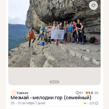
Кавказ
0+
5.0
· 20
Мезмай - мелодии гор (семейный)
25 – 31 октября
·
7 дней
2/5