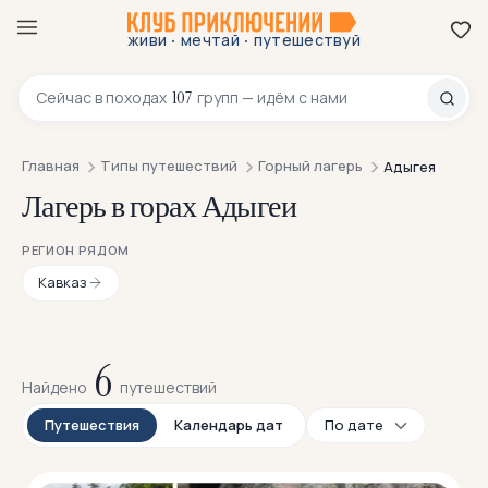
·
·
живи
мечтай
путешествуй
8 800 200-70-23
107
Сейчас в
походах
групп — идём с нами
Главная
Типы путешествий
Горный лагерь
Адыгея
Лагерь в горах Адыгеи
РЕГИОН РЯДОМ
Кавказ
6
Найдено
путешествий
Путешествия
Календарь дат