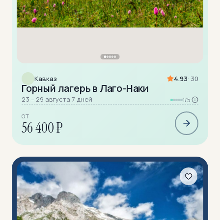
Кавказ
4.93
· 30
Горный лагерь в Лаго-Наки
23 – 29 августа
·
7 дней
1/5
ОТ
56 400 ₽