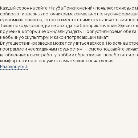
Каждый сезон на сайте «Клуба Приключений» появляются новые ма
собирают из разных источников максимально полную информацию 
единомышленников, готовых вместе с ними стать почетными пе
Такие походы-разведки не обходятся без приключений. Здесь от
в ручейке, который не ожидали увидеть. Пропустили время обеда. 
необычную скульптуру! И какой потрясающий закат!
В путешествии-разведке может случиться всякое. Но если вы стр
программе и неожиданным трудностям, — смело подавайте заявку
влюбленные в свою работу, хобби и образ жизни, позаботятся о т
комфортно и смог получить самые яркие впечатления.
Вы можете стать полноценными членами команды и принять участи
Развернуть ↓
странах мира.