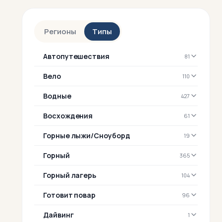
Регионы
Типы
Автопутешествия
81
Вело
110
Водные
427
Восхождения
61
Горные лыжи/Сноуборд
19
Горный
365
Горный лагерь
104
Готовит повар
96
Дайвинг
1