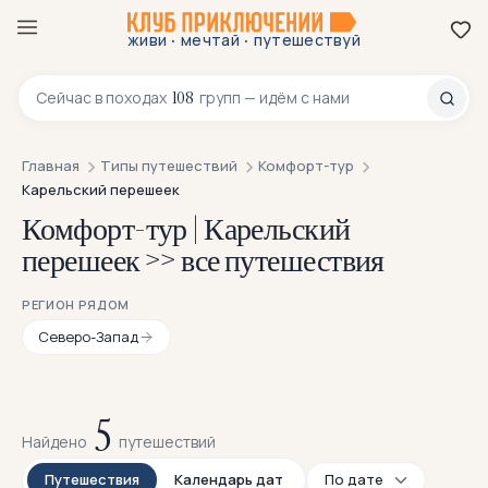
·
·
живи
мечтай
путешествуй
8 800 200-70-23
108
Сейчас в
походах
групп — идём с нами
Главная
Типы путешествий
Комфорт-тур
Карельский перешеек
Комфорт-тур | Карельский
перешеек >> все путешествия
РЕГИОН РЯДОМ
Северо-Запад
5
Найдено
путешествий
Путешествия
Календарь дат