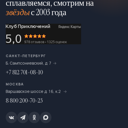
сплавляемся, смотрим на
На байдарках
276
звёзды
с 2003 года
На выходные
693
На катамаранах
61
На каяках по Санкт-Петербургу
7
На морских каяках
36
САНКТ-ПЕТЕРБУРГ
На одноместных байдарках
7
Б. Сампсониевский, д. 7
+7 812 701-08-10
На пакрафтах
25
На сапсёрфах
36
МОСКВА
Варшавское шоссе д. 16, к.2
На снегоступах
16
8 800 200-70-23
Новогодние путешествия
66
Ночёвки в тёплом шатре с печкой
20