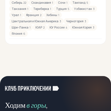
Сибирь
Скандинавия
Сочи
Таиланд
22
1
1
5
Танзания
Териберка
Турция
Узбекистан
1
1
5
3
Урал
Франция
Хибины
1
2
1
Центральная и Южная Америка
Черногория
3
3
Шри-Ланка
ЮАР
Юг России
Южная Корея
1
2
4
3
Япония
6
Конный
20
Корпоративные туры
6
Лыжные
43
Можно с детьми
545
Можно с собакой
78
Молодёжный отдых
4
Ходим
в горы
,
Мультитуры
195