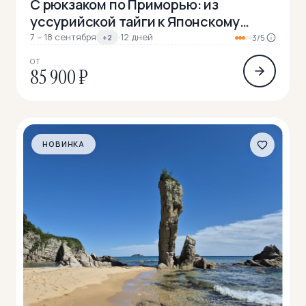
С рюкзаком по Приморью: из
уссурийской тайги к Японскому
морю
7 – 18 сентября
·
12 дней
+2
3/5
ОТ
85 900 ₽
НОВИНКА