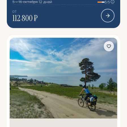
5 – 16 октября
·
12 дней
3/5
ОТ
112 800 ₽
Автопутешествия
81
Вело
110
Водные
427
Восхождения
61
Горные лыжи/Сноуборд
19
Горный
365
Горный лагерь
104
Готовит повар
96
Дайвинг
1