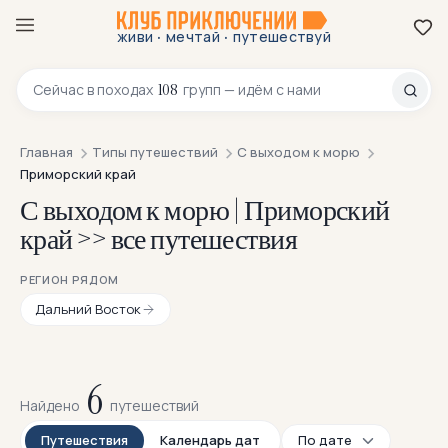
·
·
живи
мечтай
путешествуй
8 800 200-70-23
108
Сейчас в
походах
групп — идём с нами
Главная
Типы путешествий
С выходом к морю
Приморский край
С выходом к морю | Приморский
край >> все путешествия
РЕГИОН РЯДОМ
Дальний Восток
6
Найдено
путешествий
Путешествия
Календарь дат