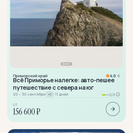
Приморский край
4.0
· 6
Всё Приморье налегке: авто-пешее
путешествие с севера на юг
20 – 30 сентября
·
11 дней
+1
2/5
ОТ
156 600 ₽