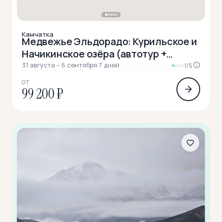
Камчатка
Медвежье Эльдорадо: Курильское и
Начикинское озёра (автотур +
прогулки)
31 августа – 6 сентября
·
7 дней
1/5
ОТ
99 200 ₽