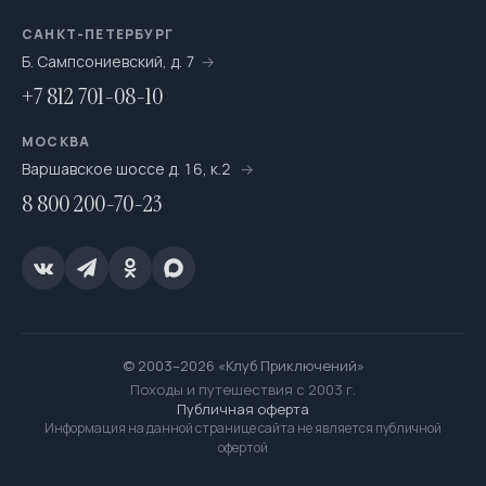
Можно с детьми
546
САНКТ-ПЕТЕРБУРГ
Б. Сампсониевский, д. 7
Можно с собакой
78
+7 812 701-08-10
Молодёжный отдых
4
МОСКВА
Мультитуры
195
Варшавское шоссе д. 16, к.2
8 800 200-70-23
На байдарках
276
На выходные
693
На катамаранах
61
На каяках по Санкт-Петербургу
7
© 2003–2026 «Клуб Приключений»
На морских каяках
36
Походы и путешествия с 2003 г.
Публичная оферта
На одноместных байдарках
7
Информация на данной странице сайта не является публичной
офертой
На пакрафтах
25