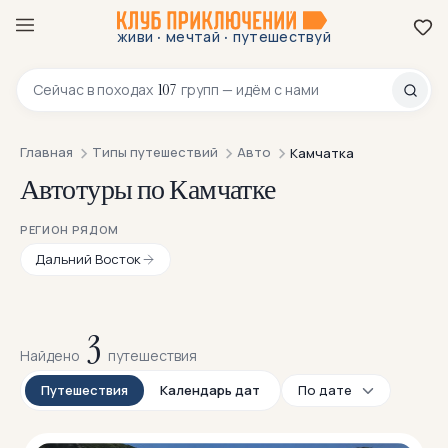
·
·
живи
мечтай
путешествуй
8 800 200-70-23
107
Сейчас в
походах
групп — идём с нами
Главная
Типы путешествий
Авто
Камчатка
Автотуры по Камчатке
РЕГИОН РЯДОМ
Дальний Восток
3
Найдено
путешествия
Путешествия
Календарь дат