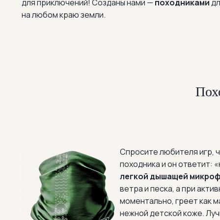
для приключений! Созданы нами —
походниками
д
на любом краю земли.
Пох
Спросите любителя игр, 
походника и он ответит: 
легкой дышащей микро
ветра и песка, а при акти
моментально, греет как 
нежной детской коже. Лу