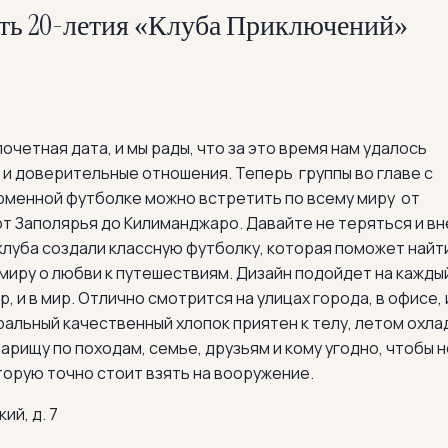
ть 20-летия «Клуба Приключений»
почетная дата, и мы рады, что за это время нам удалось
 и доверительные отношения. Теперь группы во главе с
рменной футболке можно встретить по всему миру от
от Заполярья до Килиманджаро. Давайте не теряться и вн
клуба создали классную футболку, которая поможет найт
 миру о любви к путешествиям. Дизайн подойдет на кажды
ир, и в мир. Отлично смотрится на улицах города, в офисе, 
ральный качественный хлопок приятен к телу, летом охлад
арищу по походам, семье, друзьям и кому угодно, чтобы н
оторую точно стоит взять на вооружение.
ий, д. 7