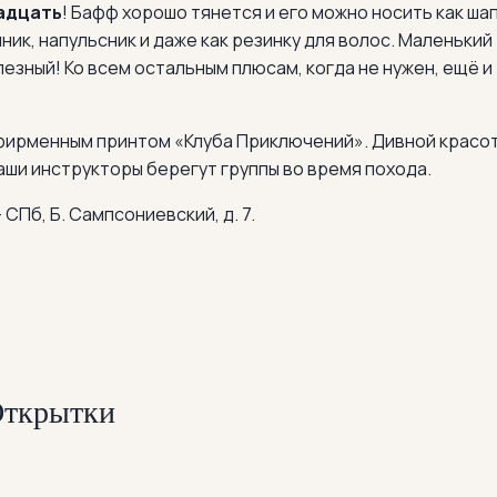
адцать
! Бафф хорошо тянется и его можно носить как шап
ник, напульсник и даже как резинку для волос. Маленький
лезный! Ко всем остальным плюсам, когда не нужен, ещё и
ирменным принтом «Клуба Приключений». Дивной красо
аши инструкторы берегут группы во время похода.
 СПб, Б. Сампсониевский, д. 7.
ткрытки