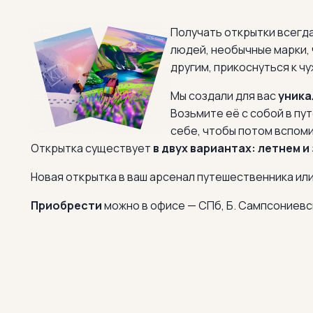
Получать открытки всегда
людей, необычные марки,
другим, прикоснуться к чу
Мы создали для вас
уника
Возьмите её с собой в пу
себе, чтобы потом вспоми
Открытка существует
в двух вариантах: летнем и
Новая открытка в ваш арсенал путешественника ил
Приобрести
можно в офисе — СПб, Б. Сампсониевски