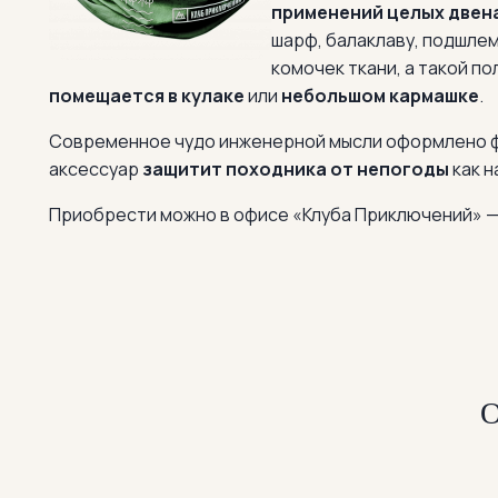
применений целых двен
шарф, балаклаву, подшлем
комочек ткани, а такой по
помещается в кулаке
или
небольшом кармашке
.
Современное чудо инженерной мысли оформлено ф
аксессуар
защитит походника от непогоды
как н
Приобрести можно в офисе «Клуба Приключений»
—
О