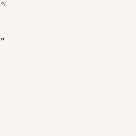
ку,
ты