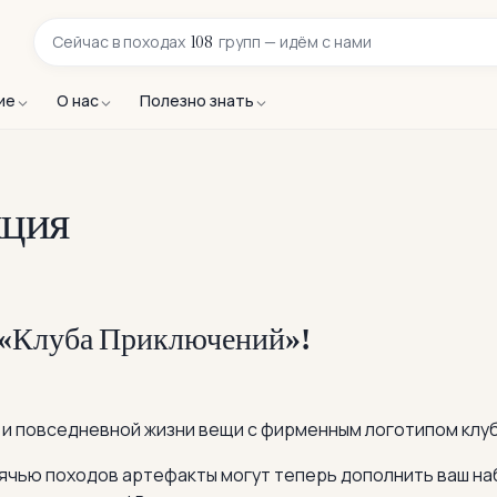
108
Сейчас в
походах
групп — идём с нами
ие
О нас
Полезно знать
кция
«
Клуба Приключений
»!
 и повседневной жизни вещи с фирменным логотипом клу
сячью походов артефакты могут теперь дополнить ваш н