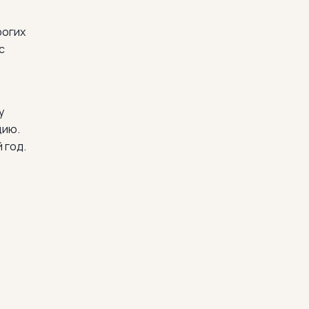
рогих
с
у
цию.
 год.