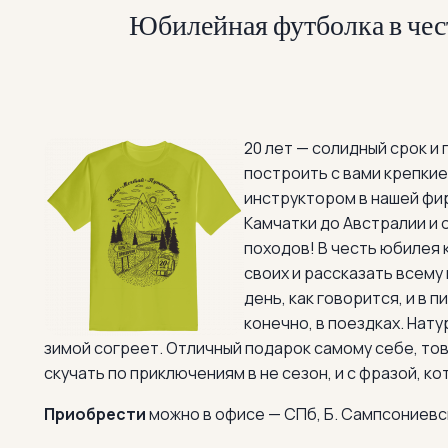
Юбилейная футболка в чес
20 лет — солидный срок и 
построить с вами крепкие
инструктором в нашей фи
Камчатки до Австралии и 
походов! В честь юбилея 
своих и рассказать всему
день, как говорится, и в п
конечно, в поездках. Нату
зимой согреет. Отличный подарок самому себе, тов
скучать по приключениям в не сезон, и с фразой, к
Приобрести
можно в офисе
— СПб, Б. Сампсониевск