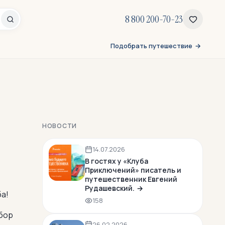
8 800 200-70-23
Подобрать путешествие
НОВОСТИ
14.07.2026
В гостях у «Клуба
Приключений» писатель и
путешественник Евгений
Рудашевский.
ба!
158
абор
26.02.2026