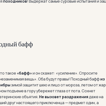
ля
походников
! Выдержат самые суровые испытания и за
одный бафф
что такое
«бафф»
и он скажет: «усиление». Спросите
«незаменимая вещь». Оба будут правы! Походный бафф
из
фибры
зимой защитит шею и лицо от мороза, летом от жар
вном подъеме в гору убережет глаза от пота. Сохнет
материнские объятия.
Не вызовет раздражения
даже на
чший друг настоящего приключенца — предмет один, а