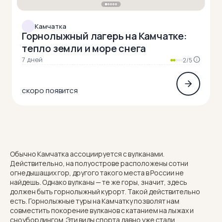
Камчатка
Горнолыжный лагерь на Камчатке:
тепло земли и море снега
7 дней
2/5
скоро появится
Обычно
Камчатка
ассоциируется с вулканами.
Действительно, на полуострове расположены сотни
огнедышащих гор, другого такого места в России не
найдешь. Однако вулканы — те же горы, значит, здесь
должен быть горнолыжный курорт. Такой действительно
есть. Горнолыжные туры на Камчатку позволят нам
совместить покорение вулканов с катанием на лыжах и
сноубордингом. Эти виды спорта давно уже стали