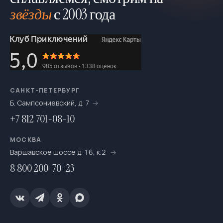
звёзды
с 2003 года
Мультитуры
195
На байдарках
276
На выходные
693
На катамаранах
61
САНКТ-ПЕТЕРБУРГ
На каяках по Санкт-Петербургу
7
Б. Сампсониевский, д. 7
На морских каяках
36
+7 812 701-08-10
На одноместных байдарках
7
МОСКВА
Варшавское шоссе д. 16, к.2
На пакрафтах
25
8 800 200-70-23
На сапсёрфах
36
На снегоступах
16
Новогодние путешествия
67