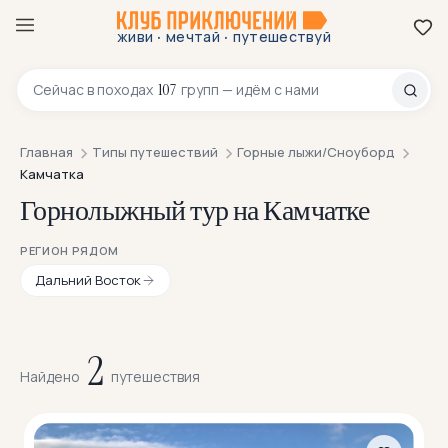
·
·
живи
мечтай
путешествуй
8 800 200-70-23
107
Сейчас в
походах
групп — идём с нами
Главная
Типы путешествий
Горные лыжи/Сноуборд
Камчатка
Горнолыжный тур на Камчатке
РЕГИОН РЯДОМ
Дальний Восток
2
Найдено
путешествия