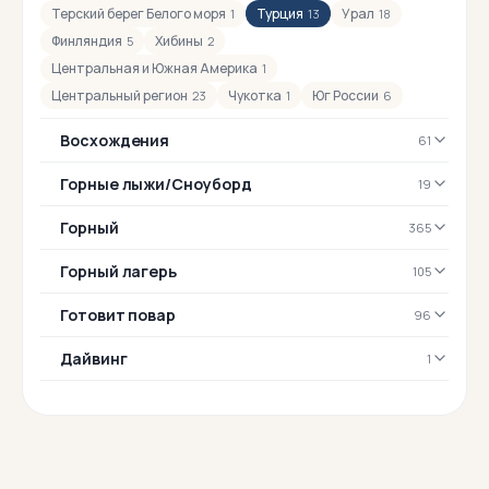
Терский берег Белого моря
Турция
Урал
1
13
18
Финляндия
Хибины
5
2
Центральная и Южная Америка
1
Центральный регион
Чукотка
Юг России
23
1
6
Восхождения
61
Горные лыжи/Сноуборд
19
Горный
365
Горный лагерь
105
Готовит повар
96
Дайвинг
1
Заграничные
323
Йога-тур
5