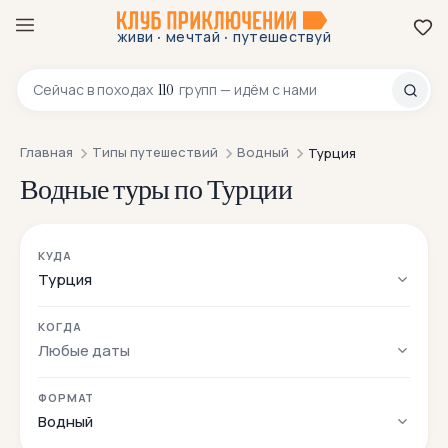
·
·
живи
мечтай
путешествуй
8 800 200-70-23
110
Сейчас в
походах
групп — идём с нами
Главная
Типы путешествий
Водный
Турция
Водные туры по Турции
КУДА
Турция
КОГДА
Любые даты
ФОРМАТ
Водный