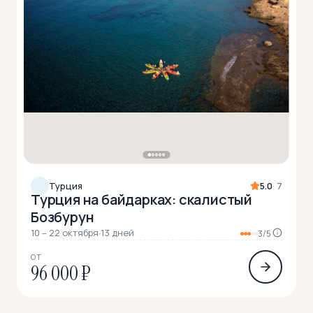
Турция
5.0
· 7
Турция на байдарках: скалистый
Бозбурун
10 – 22 октября
·
13 дней
3/5
ОТ
96 000 ₽