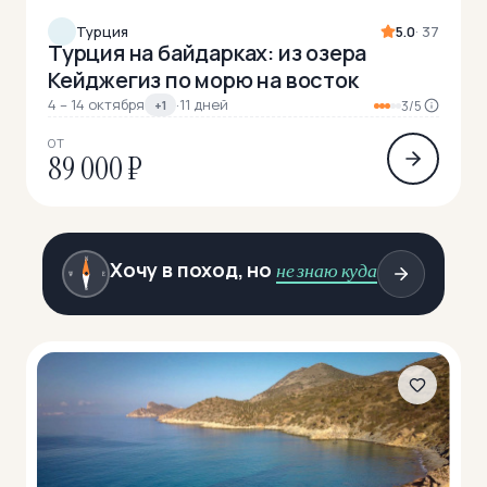
Турция
5.0
· 37
Турция на байдарках: из озера
Кейджегиз по морю на восток
4 – 14 октября
·
11 дней
+1
3/5
ОТ
89 000 ₽
N
Хочу в поход, но
не знаю куда
W
E
S