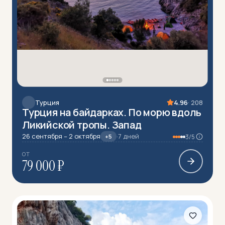
Турция
4.96
· 208
Турция на байдарках. По морю вдоль
Ликийской тропы. Запад
26 сентября – 2 октября
·
7 дней
+5
3/5
ОТ
79 000 ₽