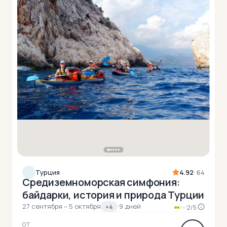
Турция
4.92
· 64
Средиземноморская симфония:
байдарки, история и природа Турции
27 сентября – 5 октября
·
9 дней
+4
2/5
ОТ