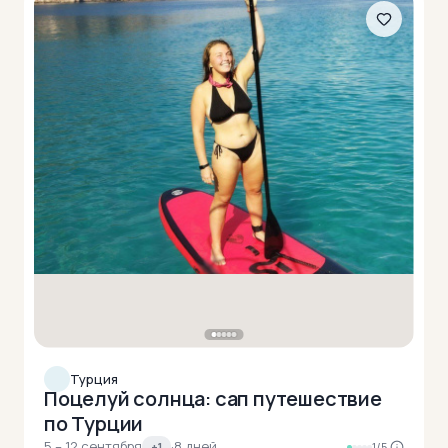
Турция
Поцелуй солнца: сап путешествие
по Турции
5 – 12 сентября
·
8 дней
+1
1/5