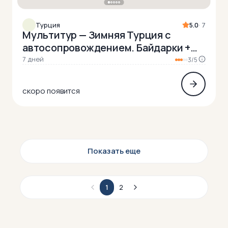
Турция
5.0
· 7
Мультитур — Зимняя Турция с
автосопровождением. Байдарки +
легкие треккинги
7 дней
3/5
скоро появится
Показать еще
1
2
Автопутешествия
81