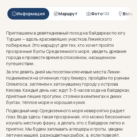
Информация
Маршрут
Фото
Вопро
122
Приглашаем в девятидневный поход на байдарках по югу
Турции — вдоль красивейших участков Ликийского
побережья. Это маршрут для тех, кто хочет пройти
прозрачные бухты Средиземного моря, увидеть древние
города и провести время в спокойном, насыщенном
путешествии.
За эти девять дней мы посетим ключевые места Ликии:
поднимемся на огненную гору Химеру, пройдём по руинам
Олимпоса, заглянем к затонувшему городу у острова
Кекова. Каждый день нас ждут 3–5 часов хода на байдарках,
приятные пешие прогулки, стоянки в кемпингах и диких
бухтах, тёплое море и хорошая кухня.
Подводный мир Средиземного моря невероятно радует
глаз. Вода здесь такая прозрачная, что можно бесконечно
изучать местную фауну, а делать это с байдарок легко и
приятно. Мы будем заплывать в пещеры и гроты, увидим
летучих мышей, разноцветных рыбок, а, если повезёт,