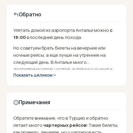
Обратно
Улетать домой из аэропорта Антальи можно
с
18:00
в последний день похода.
Но советуем брать билеты на вечерние или
ночные рейсы, а еще лучше на утренние на
следующий день. В Анталье много
достопримечательностей, интересных мест и
Показать целиком
магазинчиков, можно заглянуть на рынок и
купить с собой сувениры и различные вкусности.
Примечания
Обратите внимание, что в Турцию и обратно
летает много
чартерных рейсов
! Такие билеты,
как правило, дешевле, но у чартеров есть