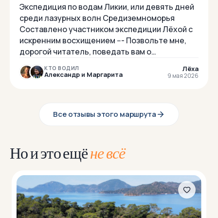
Экспедиция по водам Ликии, или девять дней
среди лазурных волн Средиземноморья
Составлено участником экспедиции Лёхой с
искренним восхищением --- Позвольте мне,
дорогой читатель, поведать вам о
предприятии столь же дерзком, сколь и
Лёха
КТО ВОДИЛ
восхитите...
Александр и Маргарита
9 мая 2026
Все отзывы этого маршрута
Но и это ещё
не всё