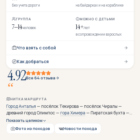
Без учета дороги
на байдарках и на кораблике
ГРУППА
МОЖНО С ДЕТЬМИ
7–14
14+
человек
лет
в сопровождении взрослых
Что взять с собой
Как добраться
4.92
Все 64 отзыва
У
С
и
м
е
н
ы
з
а
т
о
п
л
е
н
н
а
я
л
и
к
НИТКА МАРШРУТА
Город Анталья
— посёлок Текирова — посёлок Чиралы —
древний город Олимпос —
гора Химера
— Пиратская бухта —
город Финике — город Демре — древний город Мира — остров
Показать целиком
Кекова — город Анталья
Фото из походов
Новости похода