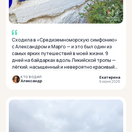
Сходила в «Средиземноморскую симфонию»
с Александром и Марго — и это был один из
самых ярких путешествий в моей жизни. 9
дней на байдарках вдоль Ликийской тропы —
лёгкий, насыщенный и невероятно красивый
маршрут. Мы жили в уютных кемпингах, а
Екатерина
КТО ВОДИЛ
пару...
Александр
9 июня 2026