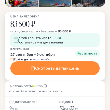
ЦЕНА ЗА ЧЕЛОВЕКА
83 500 ₽
по
клубной карте
базовая —
85 000 ₽
Чтобы занять место —
10%
,
остальное — в день начала
БЛИЖАЙШИЙ
есть места
27 сентября – 5 октября
Ещё
4 даты
— до ноября
Смотреть даты и цены
2/5
СЛОЖНОСТЬ
опыт не обязателен, средняя сложность
ДЛИТЕЛЬНОСТЬ
ДЛИНА
9
50
22
дней
км +
км