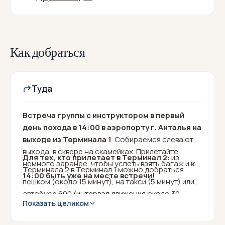
Как добраться
Туда
Встреча группы с инструктором в первый
день похода в 14:00 в аэропорту г. Анталья на
выходе из Терминала 1
. Собираемся слева от
выхода, в сквере на скамейках. Прилетайте
Для тех, кто прилетает в Терминал 2
: из
немного заранее, чтобы успеть взять багаж и
к
Терминала 2 в Терминал 1 можно добраться
14:00 быть уже на месте встречи!
пешком (около 15 минут), на такси (5 минут) или
автобусе 600 (интервал движения около 30
Показать целиком
минут).