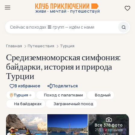
·
·
живи
мечтай
путешествуй
8 800 200-70-23
111
Сейчас в
походах
групп — идём с нами
Главная
Путешествия
Турция
Средиземноморская симфония:
байдарки, история и природа
Турции
В избранное
Поделиться
Турция
Поход с палатками
Водный
На байдарках
Заграничный поход
Все 378 фото
255 — из отзывов
участников