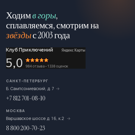
Семейные (для родителей с детьми)
180
Ходим
в горы
,
Скалолазание
11
сплавляемся, смотрим на
Спелео
10
звёзды
с 2003 года
Сплав
210
Спортивные походы
20
Тренировки
11
Фототур
19
САНКТ-ПЕТЕРБУРГ
Цветение
15
Б. Сампсониевский, д. 7
+7 812 701-08-10
Школа инструкторов
5
МОСКВА
Экопоход
11
Варшавское шоссе д. 16, к.2
Яхтинг
20
8 800 200-70-23