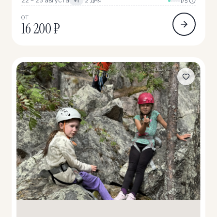
+1
1/5
ОТ
16 200 ₽