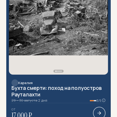
Карелия
Бухта смерти: поход на полуостров
Рауталахти
29 – 30 августа
·
2 дня
3/5
Автопутешествия
81
ОТ
Вело
110
17 000 ₽