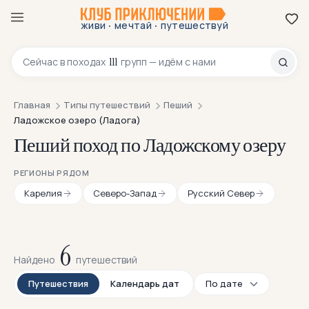
·
·
живи
мечтай
путешествуй
8 800 200-70-23
111
Сейчас в
походах
групп — идём с нами
Главная
Типы путешествий
Пеший
Ладожское озеро (Ладога)
Пеший поход по Ладожскому озеру
РЕГИОНЫ РЯДОМ
Карелия
Северо-Запад
Русский Север
6
Найдено
путешествий
Путешествия
Календарь дат