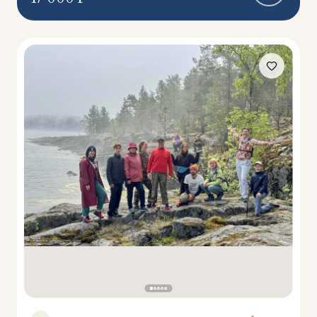
Водные
427
Восхождения
61
Горные лыжи/Сноуборд
19
Горный
365
Горный лагерь
105
Готовит повар
96
Дайвинг
1
Заграничные
323
Йога-тур
5
Комфорт-тур
170
Конный
20