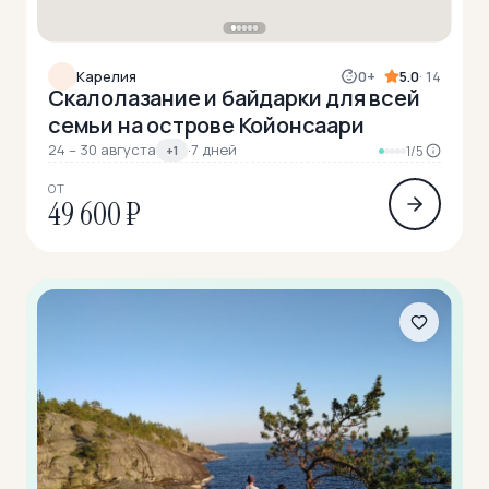
Карелия
0+
5.0
· 14
Скалолазание и байдарки для всей
семьи на острове Койонсаари
24 – 30 августа
·
7 дней
+1
1/5
ОТ
49 600 ₽