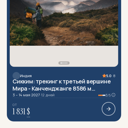
Индия
5.0
· 8
Сикким: трекинг к третьей вершине
Мира - Канченджанге 8586 м
(разведка)
3 – 14 мая 2027
·
12 дней
3/5
ОТ
1 831
$