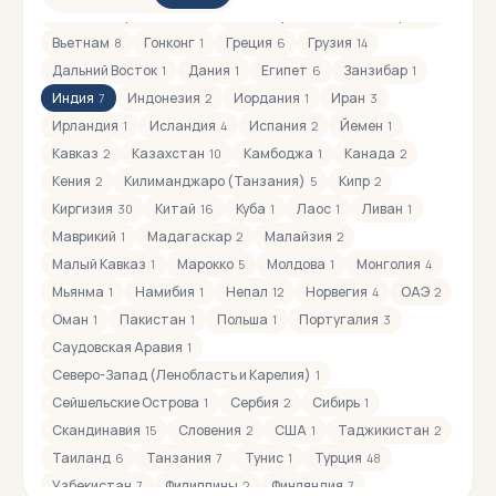
Босния и Герцоговина
Великобритания
Венгрия
4
1
1
Вьетнам
Гонконг
Греция
Грузия
8
1
6
14
Дальний Восток
Дания
Египет
Занзибар
1
1
6
1
Индия
Индонезия
Иордания
Иран
7
2
1
3
Ирландия
Исландия
Испания
Йемен
1
4
2
1
Кавказ
Казахстан
Камбоджа
Канада
2
10
1
2
Кения
Килиманджаро (Танзания)
Кипр
2
5
2
Киргизия
Китай
Куба
Лаос
Ливан
30
16
1
1
1
Маврикий
Мадагаскар
Малайзия
1
2
2
Малый Кавказ
Марокко
Молдова
Монголия
1
5
1
4
Мьянма
Намибия
Непал
Норвегия
ОАЭ
1
1
12
4
2
Оман
Пакистан
Польша
Португалия
1
1
1
3
Саудовская Аравия
1
Северо-Запад (Ленобласть и Карелия)
1
Сейшельские Острова
Сербия
Сибирь
1
2
1
Скандинавия
Словения
США
Таджикистан
15
2
1
2
Таиланд
Танзания
Тунис
Турция
6
7
1
48
Узбекистан
Филиппины
Финляндия
7
2
7