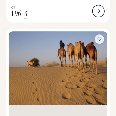
ОТ
1 961
$