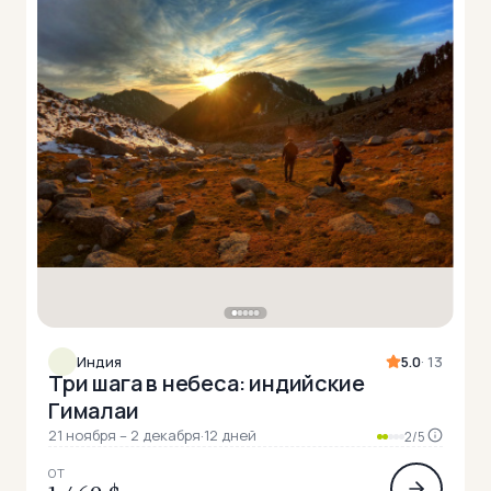
Индия
5.0
· 13
Три шага в небеса: индийские
Гималаи
21 ноября – 2 декабря
·
12 дней
2/5
ОТ