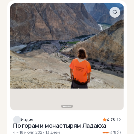
Индия
4.75
· 12
По горам и монастырям Ладакха
4 – 16 июля 2027
·
13 дней
4/5