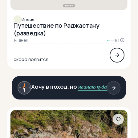
Индия
Путешествие по Раджастану
(разведка)
14 дней
1/5
скоро появится
N
Хочу в поход, но
не знаю куда
W
E
S