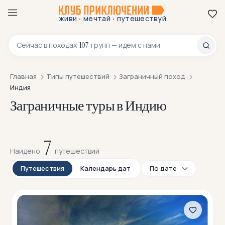
·
·
живи
мечтай
путешествуй
8 800 200-70-23
107
Сейчас в
походах
групп — идём с нами
Главная
Типы путешествий
Заграничный поход
Индия
Заграничные туры в Индию
7
Найдено
путешествий
Путешествия
Календарь дат