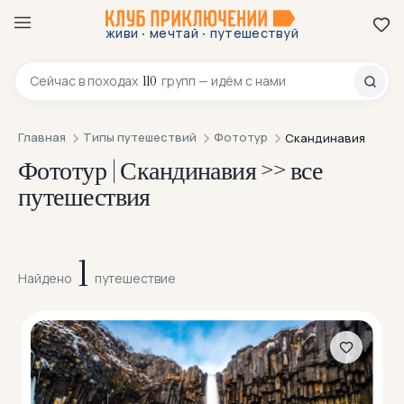
Заграничные
323
·
·
живи
мечтай
путешествуй
Йога-тур
5
8 800 200-70-23
110
Сейчас в
походах
групп — идём с нами
Комфорт-тур
170
Конный
20
Главная
Типы путешествий
Фототур
Скандинавия
Корпоративные туры
Фототур | Скандинавия >> все
6
путешествия
Лыжные
43
Можно с детьми
546
1
Можно с собакой
78
Найдено
путешествие
Молодёжный отдых
4
Мультитуры
195
На байдарках
276