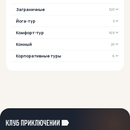
Заграничные
323
Йога-тур
5
Комфорт-тур
169
Конный
20
Корпоративные туры
6
Лыжные
43
Можно с детьми
545
Можно с собакой
78
Молодёжный отдых
4
Мультитуры
195
На байдарках
276