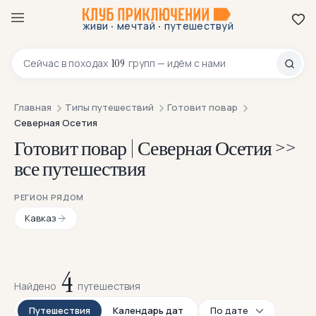
·
·
живи
мечтай
путешествуй
8 800 200-70-23
109
Сейчас в
походах
групп — идём с нами
Главная
Типы путешествий
Готовит повар
Северная Осетия
Готовит повар | Северная Осетия >>
все путешествия
РЕГИОН РЯДОМ
Кавказ
4
Найдено
путешествия
Путешествия
Календарь дат