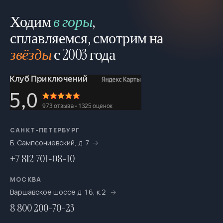
На выходные
693
Ходим
в горы
,
На катамаранах
сплавляемся, смотрим на
61
звёзды
с 2003 года
На каяках по Санкт-Петербургу
7
На морских каяках
36
На одноместных байдарках
7
На пакрафтах
25
САНКТ-ПЕТЕРБУРГ
На сапсёрфах
36
Б. Сампсониевский, д. 7
На снегоступах
16
+7 812 701-08-10
Новогодние путешествия
66
МОСКВА
Ночёвки в тёплом шатре с печкой
Варшавское шоссе д. 16, к.2
20
8 800 200-70-23
Однодневный
263