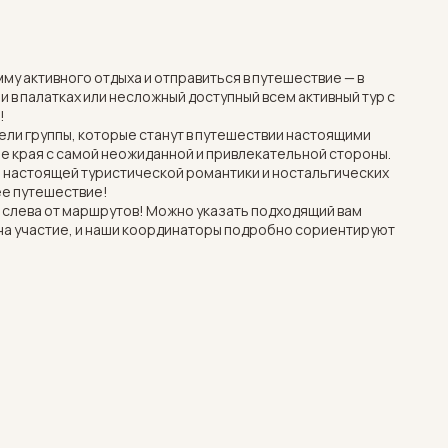
у активного отдыха и отправиться в путешествие — в
и в палатках или несложный доступный всем активный тур с
!
тели группы, которые станут в путешествии настоящими
е края с самой неожиданной и привлекательной стороны.
, настоящей туристической романтики и ностальгических
ее путешествие!
м слева от маршрутов! Можно указать подходящий вам
 на участие, и наши координаторы подробно сориентируют
лениях участников сотен походов, которые уже проведены,
те готовы к Приключениям!