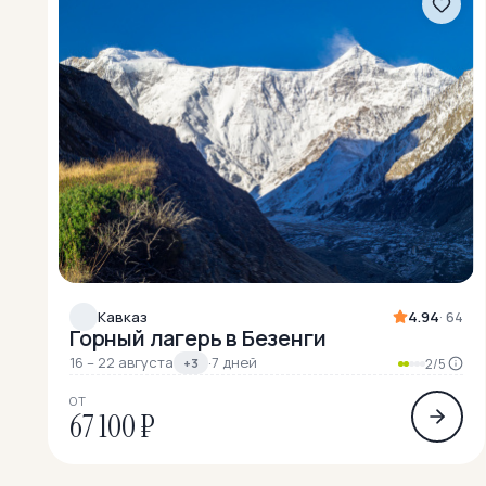
Кавказ
4.94
· 64
Горный лагерь в Безенги
16 – 22 августа
·
7 дней
+3
2/5
ОТ
67 100 ₽