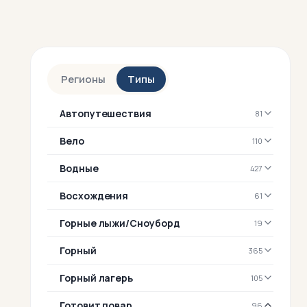
Регионы
Типы
Автопутешествия
81
Вело
110
Водные
427
Восхождения
61
Горные лыжи/Сноуборд
19
Горный
365
Горный лагерь
105
Готовит повар
96