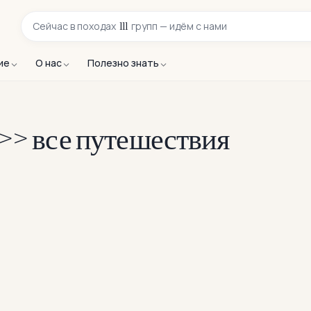
111
Сейчас в
походах
групп — идём с нами
ие
О нас
Полезно знать
 >> все путешествия