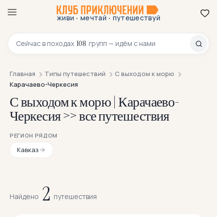
·
·
живи
мечтай
путешествуй
8 800 200-70-23
108
Сейчас в
походах
групп — идём с нами
Главная
Типы путешествий
С выходом к морю
Карачаево-Черкесия
С выходом к морю | Карачаево-
Черкесия >> все путешествия
РЕГИОН РЯДОМ
Кавказ
2
Найдено
путешествия