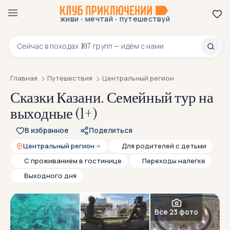
·
·
живи
мечтай
путешествуй
8 800 200-70-23
107
Сейчас в
походах
групп — идём с нами
Главная
Путешествия
Центральный регион
Сказки Казани. Семейный тур на
выходные (1+)
В избранное
Поделиться
Центральный регион
Для родителей с детьми
С проживанием в гостинице
Переходы налегке
Выходного дня
Все 23 фото