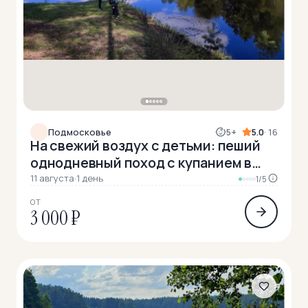
Подмосковье
5+
5.0
· 16
На свежий воздух с детьми: пеший
однодневный поход с купанием в
реке
11 августа
·
1 день
1/5
ОТ
3 000 ₽