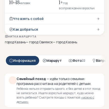
10–18
1+
человек
год
в сопровождении взрослых
Что взять с собой
Как добраться
НИТКА МАРШРУТА
город Казань— город Свияжск— город Казань
Информация
Маршрут
Фото
Вопрос
22
Семейный поход
— идём только семьями:
программа рассчитана на родителей с детьми.
Ребёнка нельзя отправить одного, и без детей в этот поход
не записаться. Ищете взрослый маршрут, куда можно
взять ребёнка? Смотрите походы с пометкой
«можно с
детьми»
.