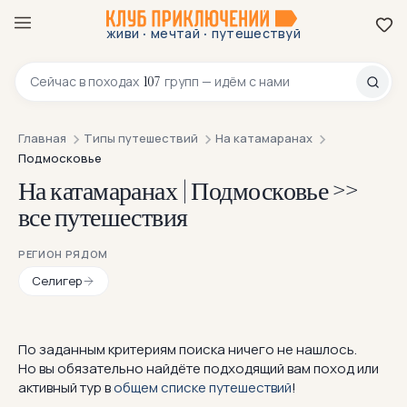
·
·
живи
мечтай
путешествуй
8 800 200-70-23
107
Сейчас в
походах
групп — идём с нами
Главная
Типы путешествий
На катамаранах
Подмосковье
На катамаранах | Подмосковье >>
все путешествия
РЕГИОН РЯДОМ
Селигер
По заданным критериям поиска ничего не нашлось.
Но вы обязательно найдёте подходящий вам поход или
активный тур в
общем списке путешествий
!