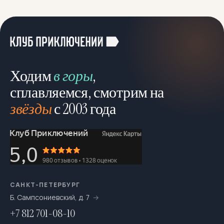
Корпоративные туры
6
Лыжные
43
Можно с детьми
545
Можно с собакой
78
Ходим
в горы
,
Молодёжный отдых
4
сплавляемся, смотрим на
звёзды
с 2003 года
Мультитуры
195
На байдарках
276
На выходные
693
На катамаранах
61
На каяках по Санкт-Петербургу
7
САНКТ-ПЕТЕРБУРГ
Б. Сампсониевский, д. 7
На морских каяках
36
+7 812 701-08-10
На одноместных байдарках
7