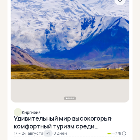
Киргизия
Удивительный мир высокогорья:
комфортный туризм среди
величественных вершин Памира
17 – 24 августа
·
8 дней
+1
2/5