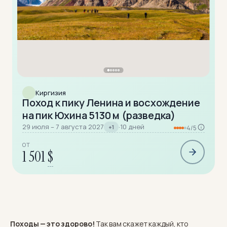
Киргизия
Поход к пику Ленина и восхождение
на пик Юхина 5130 м (разведка)
29 июля – 7 августа 2027
·
10 дней
+1
4/5
ОТ
1 501
$
Походы — это здорово!
Так вам скажет каждый, кто