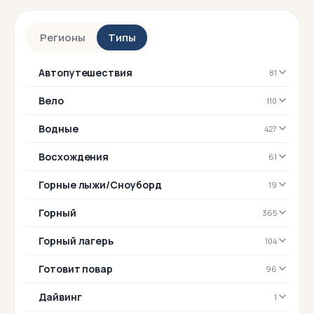
Маршруты пройдут по национальным паркам, где бережно
сохраняют природу. Именно там Джеймс Кэмерон снимал
Регионы
Типы
фильм «Аватар». Путешествие проведет вас по горным
тропам в областях, примыкающих к древнему
Тибету,
многие века бывшему независимым государством.
Автопутешествия
81
Вело
110
Водные
427
Восхождения
61
Горные лыжи/Сноуборд
19
Горный
365
Горный лагерь
104
Готовит повар
96
Дайвинг
1