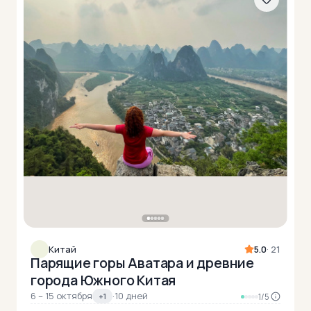
Китай
5.0
· 21
Парящие горы Аватара и древние
города Южного Китая
6 – 15 октября
·
10 дней
+1
1/5