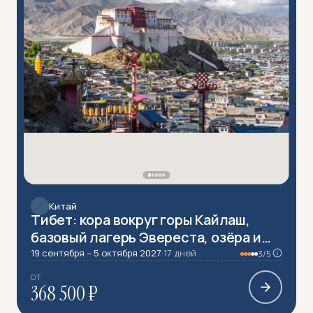
Китай
Тибет: кора вокруг горы Кайлаш,
базовый лагерь Эвереста, озёра и
монастыри (разведка)
19 сентября – 5 октября 2027
·
17 дней
3/5
ОТ
368 500 ₽