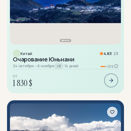
Китай
4.83
· 23
Очарование Юньнани
24 октября – 6 ноября
·
14 дней
+3
3/5
ОТ
1 830
$