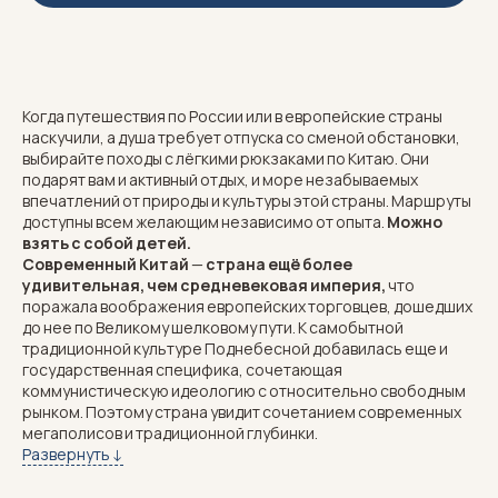
Когда путешествия по России или в европейские страны
наскучили, а душа требует отпуска со сменой обстановки,
выбирайте походы с лёгкими рюкзаками по Китаю. Они
подарят вам и активный отдых, и море незабываемых
впечатлений от природы и культуры этой страны. Маршруты
доступны всем желающим независимо от опыта.
Можно
взять с собой детей.
Современный Китай
—
страна ещё более
удивительная, чем средневековая империя,
что
поражала воображения европейских торговцев, дошедших
до нее по Великому шелковому пути. К самобытной
традиционной культуре Поднебесной добавилась еще и
государственная специфика, сочетающая
коммунистическую идеологию с относительно свободным
рынком. Поэтому страна увидит сочетанием современных
мегаполисов и традиционной глубинки.
Туры с легкими рюкзаками покажут вам настоящий Китай.
Развернуть ↓
Южные провинции поразят древними городами и
знаменитыми парящими горами, утопающими в тумане.