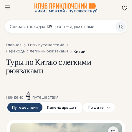
·
·
живи
мечтай
путешествуй
8 800 200-70-23
109
Сейчас в
походах
групп — идём с нами
Главная
Типы путешествий
Переходы с легкими рюкзаками
Китай
Туры по Китаю с легкими
рюкзаками
4
Найдено
путешествия
Путешествия
Календарь дат