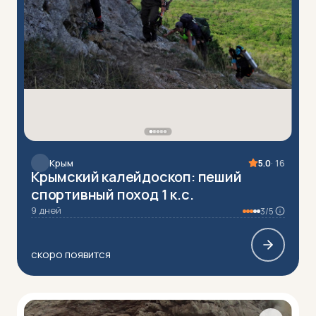
Крым
5.0
· 16
Крымский калейдоскоп: пеший
спортивный поход 1 к.с.
9 дней
3/5
скоро появится