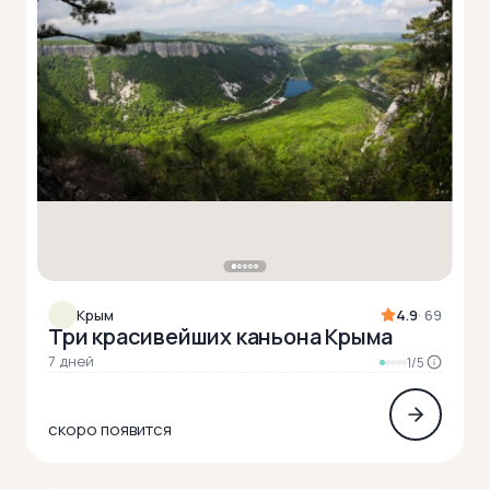
Крым
4.9
· 69
Три красивейших каньона Крыма
7 дней
1/5
скоро появится