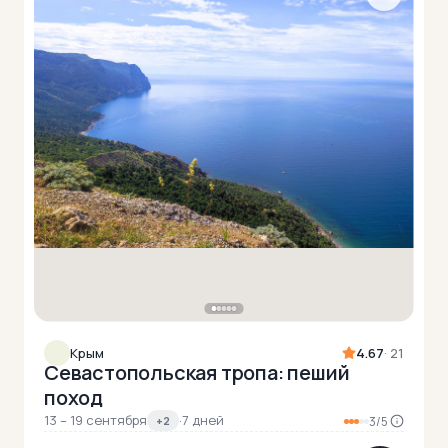
Крым
4.67
· 21
Севастопольская тропа: пеший
поход
13 – 19 сентября
·
7 дней
+2
3/5