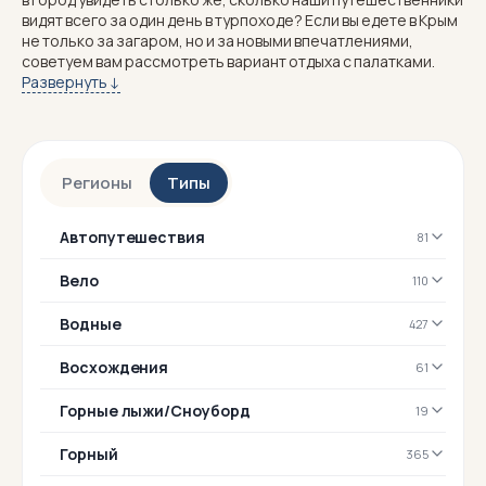
видят всего за один день в турпоходе? Если вы едете в Крым
не только за загаром, но и за новыми впечатлениями,
советуем вам рассмотреть вариант отдыха с палатками.
ПРЕИМУЩЕСТВА И МАРШРУТЫ ПОХОДОВ ПО КРЫМУ
Развернуть ↓
С ПАЛАТКАМИ
Почему это интереснее отельного отдыха:
вы
не привязаны к одному месту
;
даже за короткий срок можно
увидеть разные уголки
Регионы
Типы
полуострова
;
походная туристическая романтика и
общение с
Автопутешествия
81
единомышленниками
;
единение с природой и
активный отдых
на пользу для
Вело
110
тела и духа.
Далеко не все наши туры по Крыму с палатками
Водные
427
подразумевают длительные пешие походы. У нас есть
маршруты и программы разной степени сложности, в том
Восхождения
61
числе для путешествий с детьми. Если вы хотите активного
отдыха, но с комфортом, то к вашим услугам туры с
Горные лыжи/Сноуборд
19
автосопровождением и забросками.
Горный
365