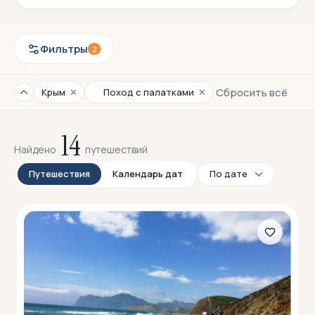
Фильтры
2
Сбросить всё
✕
✕
Крым
Поход с палатками
14
Найдено
путешествий
Путешествия
Календарь дат