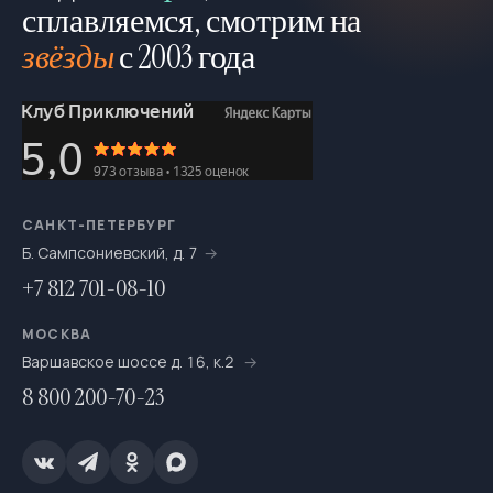
Молодёжный отдых
4
сплавляемся, смотрим на
звёзды
с 2003 года
Мультитуры
195
На байдарках
276
На выходные
693
На катамаранах
61
На каяках по Санкт-Петербургу
7
САНКТ-ПЕТЕРБУРГ
Б. Сампсониевский, д. 7
На морских каяках
36
+7 812 701-08-10
На одноместных байдарках
7
МОСКВА
На пакрафтах
25
Варшавское шоссе д. 16, к.2
8 800 200-70-23
На сапсёрфах
36
На снегоступах
16
Новогодние путешествия
66