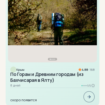
Крым
4.88
· 168
По Горам и Древним городам (из
Бахчисарая в Ялту)
8 дней
1/5
скоро появится