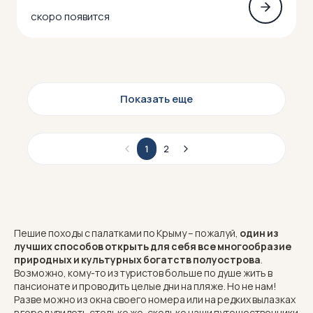
скоро появится
Показать еще
1
2
Пешие походы с палатками по Крыму – пожалуй,
один из
лучших способов открыть для себя все многообразие
природных и культурных богатств полуострова
.
Возможно, кому-то из туристов больше по душе жить в
пансионате и проводить целые дни на пляже. Но не нам!
Разве можно из окна своего номера или на редких вылазках
в город увидеть столько же, сколько наши путешественники