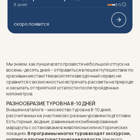
8 дней
3/5
скоро появится
Мы знаем, как лучше всего провести небольшой отпуск на
восемь-десять дней – отправиться в пешее путешествие по
красивым местам! Никакой пятизвездочный сервис не
сравнится с возможностью встречать рассветы на природе
и засыпать от приятной усталости после пройденных
километров.
РАЗНООБРАЗИЕ ТУРОВ НА 8-10 ДНЕЙ
В нашем каталоге – множество туров на 8-10 дней,
рассчитанных на участников с разным уровнем подготовки.
Есть
горные
,
водные
, равнинные и комбинированные
маршруты с остановками в живописных или исторических
локациях.
В программы многих туров входят экскурсии,
шопинг и другие туристические радости
. Никакого