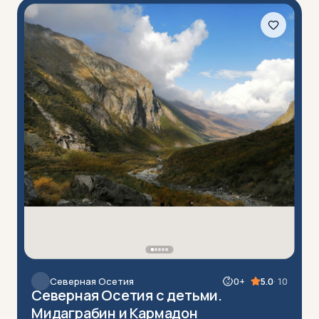
Северная Осетия
0+
5.0
· 10
Северная Осетия с детьми.
Мидаграбин и Кармадон