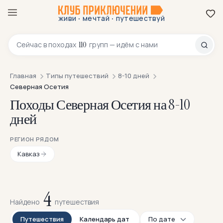
·
·
живи
мечтай
путешествуй
8 800 200-70-23
110
Сейчас в
походах
групп — идём с нами
Главная
Типы путешествий
8-10 дней
Северная Осетия
Походы Северная Осетия на 8-10
дней
РЕГИОН РЯДОМ
Кавказ
4
Найдено
путешествия
Путешествия
Календарь дат