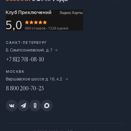
На байдарках
276
На выходные
693
На катамаранах
61
На каяках по Санкт-Петербургу
7
САНКТ-ПЕТЕРБУРГ
Б. Сампсониевский, д. 7
На морских каяках
36
+7 812 701-08-10
На одноместных байдарках
7
МОСКВА
На пакрафтах
25
Варшавское шоссе д. 16, к.2
8 800 200-70-23
На сапсёрфах
36
На снегоступах
16
Новогодние путешествия
66
Ночёвки в тёплом шатре с печкой
20