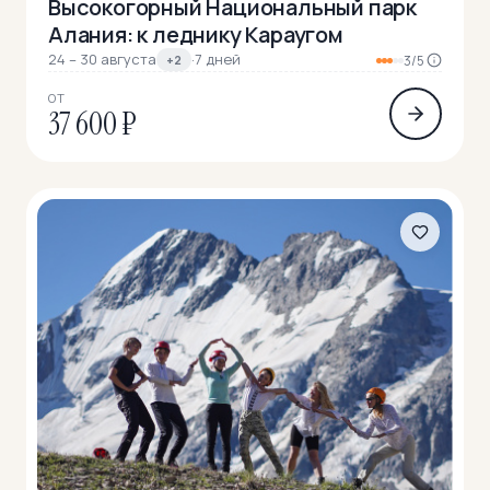
Высокогорный Национальный парк
Алания: к леднику Караугом
24 – 30 августа
·
7 дней
+2
3/5
ОТ
37 600 ₽