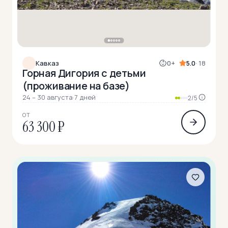
Кавказ
0+
5.0
· 18
Горная Дигория с детьми
(проживание на базе)
24 – 30 августа
·
7 дней
2/5
ОТ
63 300 ₽