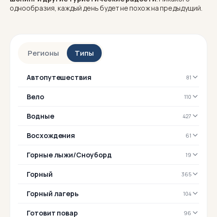
однообразия, каждый день будет не похож на предыдущий.
Регионы
Типы
Автопутешествия
81
Вело
110
Водные
427
Восхождения
61
Горные лыжи/Сноуборд
19
Горный
365
Горный лагерь
104
Готовит повар
96