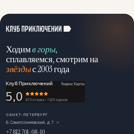
Корпоративные туры
6
Лыжные
43
Можно с детьми
545
Можно с собакой
78
Ходим
в горы
,
Молодёжный отдых
4
сплавляемся, смотрим на
звёзды
с 2003 года
Мультитуры
195
На байдарках
276
На выходные
693
На катамаранах
61
На каяках по Санкт-Петербургу
7
САНКТ-ПЕТЕРБУРГ
Б. Сампсониевский, д. 7
На морских каяках
36
+7 812 701-08-10