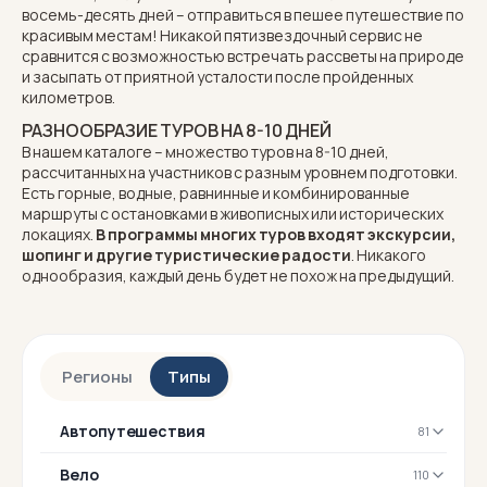
восемь-десять дней – отправиться в пешее путешествие по
красивым местам! Никакой пятизвездочный сервис не
сравнится с возможностью встречать рассветы на природе
и засыпать от приятной усталости после пройденных
километров.
РАЗНООБРАЗИЕ ТУРОВ НА 8-10 ДНЕЙ
В нашем каталоге – множество туров на 8-10 дней,
рассчитанных на участников с разным уровнем подготовки.
Есть
горные
,
водные
, равнинные и комбинированные
маршруты с остановками в живописных или исторических
локациях.
В программы многих туров входят экскурсии,
шопинг и другие туристические радости
. Никакого
однообразия, каждый день будет не похож на предыдущий.
Регионы
Типы
Автопутешествия
81
Вело
110