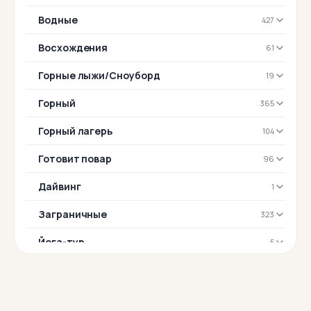
Водные
427
Восхождения
61
Горные лыжи/Сноуборд
19
Горный
365
Горный лагерь
104
Готовит повар
96
Дайвинг
1
Заграничные
323
Йога-тур
5
Комфорт-тур
169
Конный
20