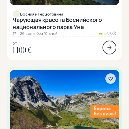
Босния и Герцоговина
Чарующая красота Боснийского
национального парка Уна
17 – 26 сентября
·
10 дней
2/5
ОТ
1 100
€