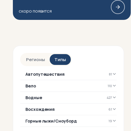
скоро появится
Регионы
Типы
Автопутешествия
81
Вело
110
Водные
427
Восхождения
61
Горные лыжи/Сноуборд
19