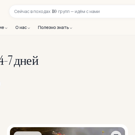
110
Сейчас в
походах
групп — идём с нами
ие
О нас
Полезно знать
4-7 дней