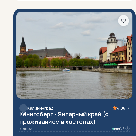
Калининград
4.86
· 7
Кёнигсберг - Янтарный край (с
проживанием в хостелах)
7 дней
1/5