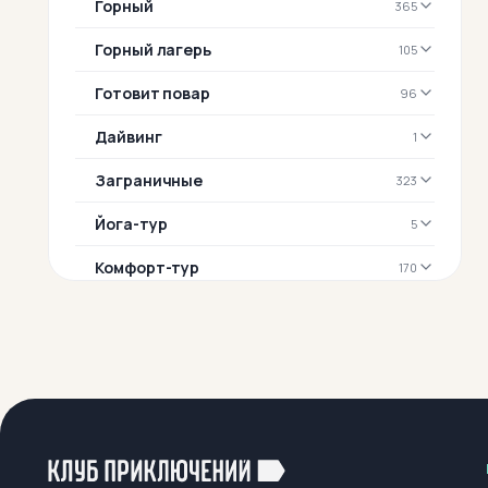
Горный
365
Горный лагерь
105
Готовит повар
96
Дайвинг
1
Заграничные
323
Йога-тур
5
Комфорт-тур
170
Конный
20
Корпоративные туры
6
Лыжные
43
Можно с детьми
546
Можно с собакой
78