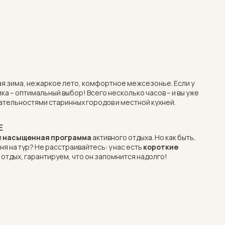
гкая зима, нежаркое лето, комфортное межсезонье. Если у
тика – оптимальный выбор! Всего несколько часов – и вы уже
тельностями старинных городов и местной кухней.
Е
и
насыщенная программа
активного отдыха. Но как быть,
дня на тур? Не расстраивайтесь: у нас есть
короткие
ш отдых, гарантируем, что он запомнится надолго!