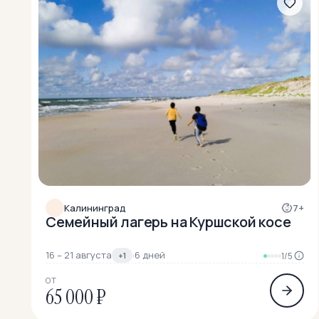
Калининград
7+
Семейный лагерь на Куршской косе
16 – 21 августа
·
6 дней
+1
1/5
ОТ
65 000 ₽