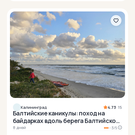
Калининград
4.73
· 15
Балтийские каникулы: поход на
байдарках вдоль берега Балтийского
моря
8 дней
3/5