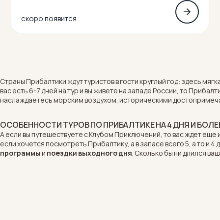
скоро появится
Страны
Прибалтики
ждут туристов в гости круглый год: здесь мя
вас есть 6-7 дней на тур и вы живете на западе России, то Прибал
наслаждаетесь морским воздухом, историческими достопримеча
ОСОБЕННОСТИ ТУРОВ ПО ПРИБАЛТИКЕ НА 4 ДНЯ И БОЛЕ
А если вы путешествуете с Клубом Приключений, то вас ждет еще 
если хочется посмотреть Прибалтику, а в запасе всего 5, а то и 4 
программы
и
поездки выходного дня
. Сколько бы ни длился ва