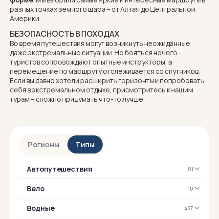
разных точках земного шара – от
Алтая
до
Центральной
Америки
.
БЕЗОПАСНОСТЬ В ПОХОДАХ
Во время путешествия могут возникнуть неожиданные,
даже экстремальные ситуации. Но бояться нечего –
туристов сопровождают опытные инструкторы, а
перемещение по маршруту отслеживается со спутников.
Если вы давно хотели расширить горизонты и попробовать
себя в экстремальном отдыхе, присмотритесь к нашим
турам – сложно придумать что-то лучше.
Регионы
Типы
Автопутешествия
81
Вело
110
Водные
427