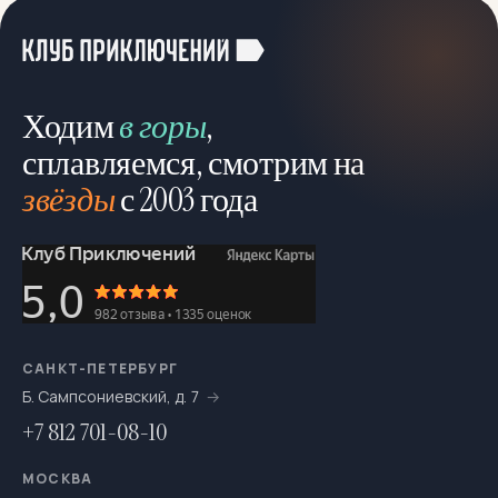
Лыжные
43
Можно с детьми
546
Можно с собакой
78
Ходим
в горы
,
Молодёжный отдых
4
сплавляемся, смотрим на
звёзды
с 2003 года
Мультитуры
195
На байдарках
276
На выходные
693
На катамаранах
61
На каяках по Санкт-Петербургу
7
САНКТ-ПЕТЕРБУРГ
Б. Сампсониевский, д. 7
На морских каяках
36
+7 812 701-08-10
На одноместных байдарках
7
МОСКВА