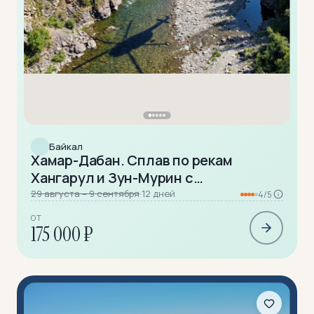
Байкал
Хамар-Дабан. Сплав по рекам
Хангарул и Зун-Мурин с
вертолетной заброской
29 августа – 9 сентября
·
12 дней
4/5
ОТ
175 000 ₽