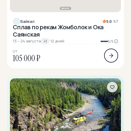
Байкал
5.0
· 57
Сплав по рекам Жомболок и Ока
Саянская
13 – 24 августа
·
12 дней
+1
5/5
ОТ
105 000 ₽