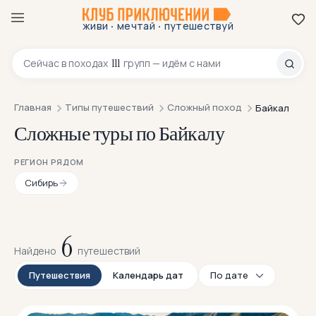
·
·
живи
мечтай
путешествуй
8 800 200-70-23
111
Сейчас в
походах
групп — идём с нами
Главная
Типы путешествий
Сложный поход
Байкал
Сложные туры по Байкалу
РЕГИОН РЯДОМ
Сибирь
6
Найдено
путешествий
Путешествия
Календарь дат