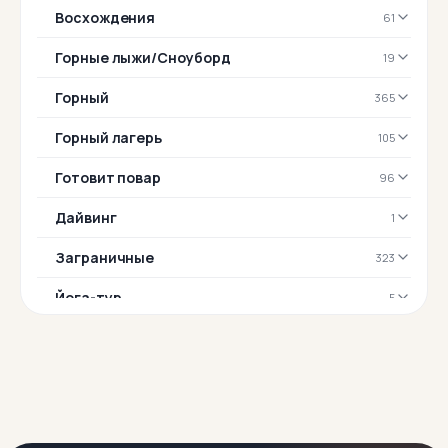
Восхождения
61
Горные лыжи/Сноуборд
19
Горный
365
Горный лагерь
105
Готовит повар
96
Дайвинг
1
Заграничные
323
Йога-тур
5
Комфорт-тур
170
Конный
20
Корпоративные туры
6