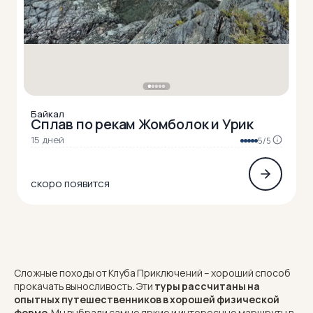
Байкал
Сплав по рекам Жомболок и Урик
15 дней
5/5
скоро появится
Сложные походы от Клуба Приключений – хороший способ
прокачать выносливость. Эти
туры рассчитаны на
опытных путешественников в хорошей физической
форме
. Мы выбрали самые яркие и интересные маршруты в