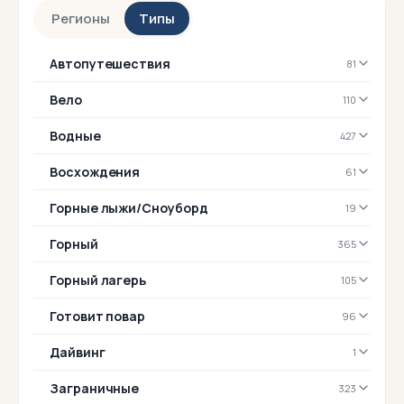
классика Стивена Кинга.
Регионы
Типы
Автопутешествия
81
Вело
110
Водные
427
Восхождения
61
Горные лыжи/Сноуборд
19
Горный
365
Горный лагерь
105
Готовит повар
96
Дайвинг
1
Заграничные
323