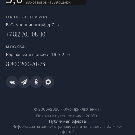
На катамаранах
61
На каяках по Санкт-Петербургу
7
САНКТ-ПЕТЕРБУРГ
Б. Сампсониевский, д. 7
На морских каяках
36
+7 812 701-08-10
На одноместных байдарках
7
МОСКВА
На пакрафтах
25
Варшавское шоссе д. 16, к.2
8 800 200-70-23
На сапсёрфах
36
На снегоступах
16
Новогодние путешествия
67
Ночёвки в тёплом шатре с печкой
20
© 2003–2026 «Клуб Приключений»
Однодневный
263
Походы и путешествия с 2003 г.
Публичная оферта
Переходы налегке
525
Информация на данной странице сайта не является публичной
офертой