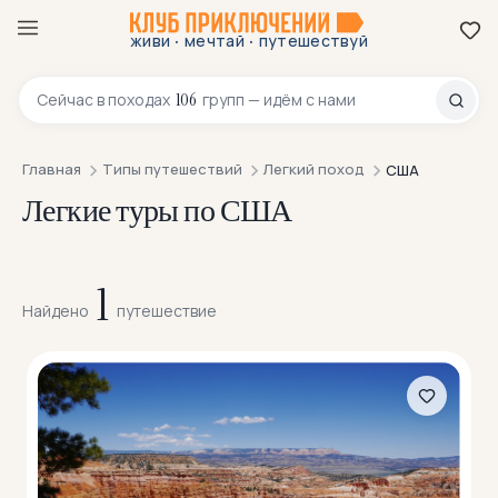
·
·
живи
мечтай
путешествуй
8 800 200-70-23
106
Сейчас в
походах
групп — идём с нами
Главная
Типы путешествий
Легкий поход
США
Легкие туры по США
1
Найдено
путешествие