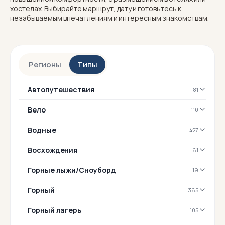
хостелах. Выбирайте маршрут, дату и готовьтесь к
незабываемым впечатлениям и интересным знакомствам.
Регионы
Типы
Автопутешествия
81
Вело
110
Водные
427
Восхождения
61
Горные лыжи/Сноуборд
19
Горный
365
Горный лагерь
105