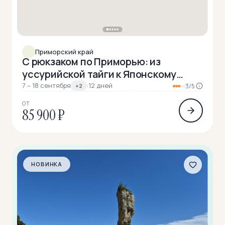
Приморский край
С рюкзаком по Приморью: из
уссурийской тайги к Японскому
морю
7 – 18 сентября
·
12 дней
+2
3/5
ОТ
85 900 ₽
НОВИНКА