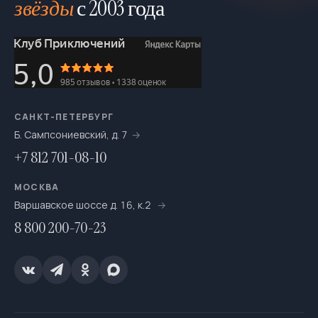
звёзды
с 2003 года
Мультитуры
195
На байдарках
276
На выходные
693
На катамаранах
61
На каяках по Санкт-Петербургу
7
САНКТ-ПЕТЕРБУРГ
Б. Сампсониевский, д. 7
На морских каяках
36
+7 812 701-08-10
На одноместных байдарках
7
МОСКВА
На пакрафтах
25
Варшавское шоссе д. 16, к.2
8 800 200-70-23
На сапсёрфах
36
На снегоступах
16
Новогодние путешествия
67
Ночёвки в тёплом шатре с печкой
20