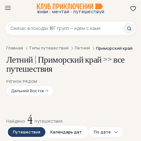
·
·
живи
мечтай
путешествуй
8 800 200-70-23
107
Сейчас в
походах
групп — идём с нами
Главная
Типы путешествий
Летний
Приморский край
Летний | Приморский край >> все
путешествия
РЕГИОН РЯДОМ
Дальний Восток
4
Найдено
путешествия
Путешествия
Календарь дат