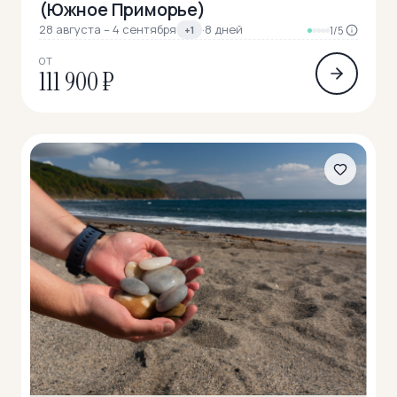
(Южное Приморье)
28 августа – 4 сентября
·
8 дней
+1
1/5
ОТ
111 900 ₽