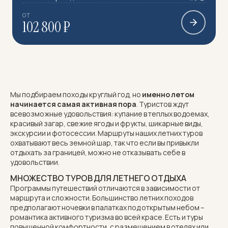
ОТ
102 800 ₽
Мы подбираем походы круглый год, но
именно летом
начинается самая активная пора
. Туристов ждут
всевозможные удовольствия: купание в теплых водоемах,
красивый загар, свежие ягоды и фрукты, шикарные виды,
экскурсии и фотосессии. Маршруты наших летних туров
охватывают весь земной шар, так что если вы привыкли
отдыхать за границей, можно не отказывать себе в
удовольствии.
МНОЖЕСТВО ТУРОВ ДЛЯ ЛЕТНЕГО ОТДЫХА
Программы путешествий отличаются в зависимости от
маршрута и сложности. Большинство летних походов
предполагают
ночевки в палатках
под открытым небом –
романтика активного туризма во всей красе. Есть и туры
повышенной комфортности, с размещением в отелях или