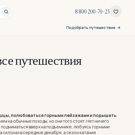
8 800 200-70-23
Подобрать путешествие
все путешествия
ышцы, полюбоваться горными пейзажами и подышать
ем на обычные походы, но они того стоят. Нет ничего
о подниматься вверх на подъемнике, любуясь горными
 склонах в середине декабря, а сезон катания