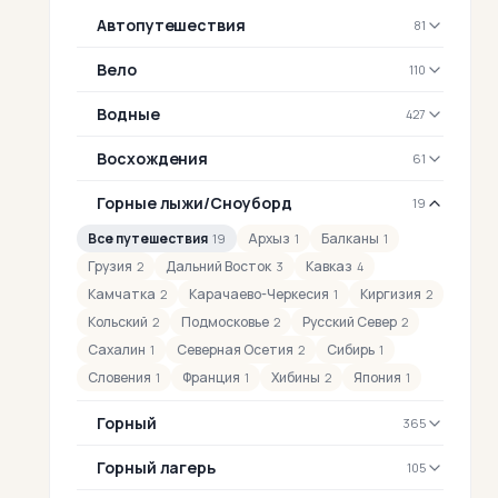
Автопутешествия
81
Вело
110
Водные
427
Восхождения
61
Горные лыжи/Сноуборд
19
Все путешествия
Архыз
Балканы
19
1
1
Грузия
Дальний Восток
Кавказ
2
3
4
Камчатка
Карачаево-Черкесия
Киргизия
2
1
2
Кольский
Подмосковье
Русский Север
2
2
2
Сахалин
Северная Осетия
Сибирь
1
2
1
Словения
Франция
Хибины
Япония
1
1
2
1
Горный
365
Горный лагерь
105