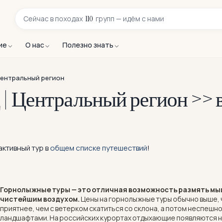
110
Сейчас в
походах
групп — идём с нами
ие
О нас
Полезно знать
ентральный регион
| Центральный регион >> 
ктивный тур в
общем списке путешествий
!
Горнолыжные туры — это отличная возможность размять м
чистейшим воздухом.
Цены на горнолыжные туры обычно выше, ч
приятнее, чем с ветерком скатиться со склона, а потом неспешн
ландшафтами. На российских курортах отдыхающие появляются на