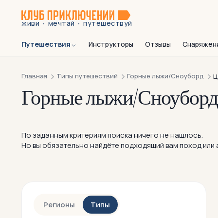
·
·
живи
мечтай
путешествуй
Путешествия
Инструкторы
Отзывы
Снаряжен
Главная
Типы путешествий
Горные лыжи/Сноуборд
Ц
Горные лыжи/Сноуборд 
По заданным критериям поиска ничего не нашлось.
Но вы обязательно найдёте подходящий вам поход или а
Регионы
Типы