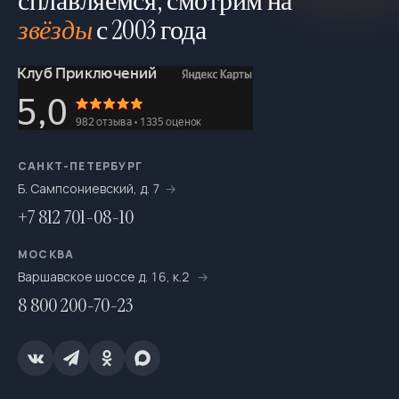
сплавляемся, смотрим на
звёзды
с 2003 года
Мультитуры
195
На байдарках
276
На выходные
693
На катамаранах
61
На каяках по Санкт-Петербургу
7
САНКТ-ПЕТЕРБУРГ
Б. Сампсониевский, д. 7
На морских каяках
36
+7 812 701-08-10
На одноместных байдарках
7
МОСКВА
На пакрафтах
25
Варшавское шоссе д. 16, к.2
8 800 200-70-23
На сапсёрфах
36
На снегоступах
16
Новогодние путешествия
66