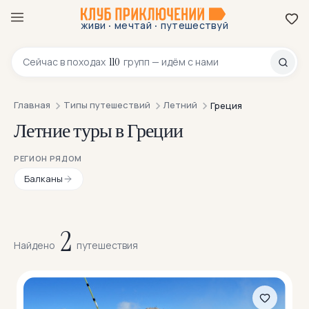
·
·
живи
мечтай
путешествуй
8 800 200-70-23
110
Сейчас в
походах
групп — идём с нами
Главная
Типы путешествий
Летний
Греция
Летние туры в Греции
РЕГИОН РЯДОМ
Балканы
2
Найдено
путешествия