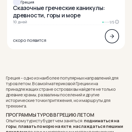
Греция
Сказочные греческие каникулы:
древности, горы и море
10 дней
1/5
скоро появится
Греция
– одно из наиболее популярных направлений для
туров летом. В самой материковой Греции и на
принадлежащих стране островах вы найдете не только
древние храмы, развалины поселений и другие
исторические точки притяжения, но и маршруты для
треккинга.
ПРОГРАММЫ ТУРОВ В ГРЕЦИЮ ЛЕТОМ
Опытному туристу будет чем заняться:
подниматься на
горы
,
плавать по морю на яхте
,
наслаждаться
пешими
походами
по самым живописным местам в окружении