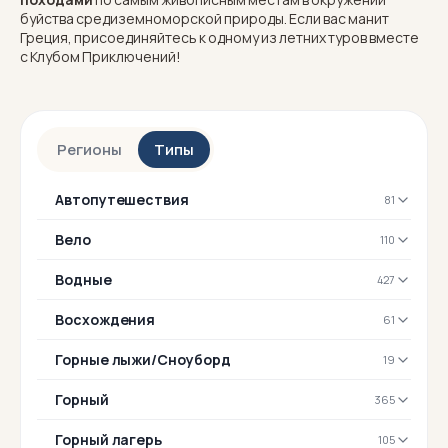
буйства средиземноморской природы. Если вас манит
Греция, присоединяйтесь к одному из летних туров вместе
с Клубом Приключений!
Регионы
Типы
Автопутешествия
81
Вело
110
Водные
427
Восхождения
61
Горные лыжи/Сноуборд
19
Горный
365
Горный лагерь
105