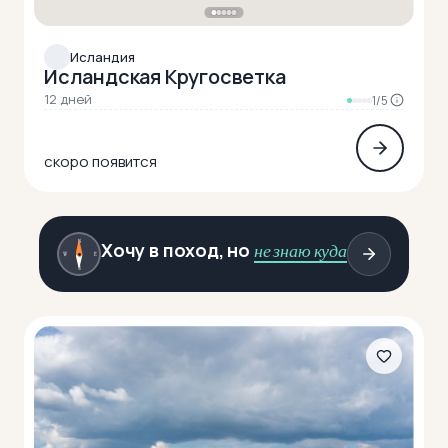
Исландия
Исландская Кругосветка
12 дней
1/5
скоро появится
N
Хочу в поход, но
не знаю куда
W
E
S