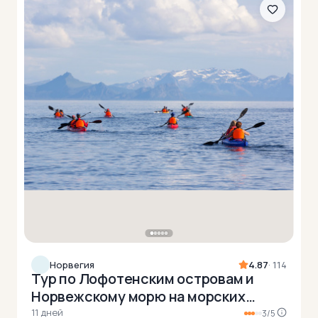
Норвегия
4.87
· 114
Тур по Лофотенским островам и
Норвежскому морю на морских
каяках + треккинг в горы
11 дней
3/5