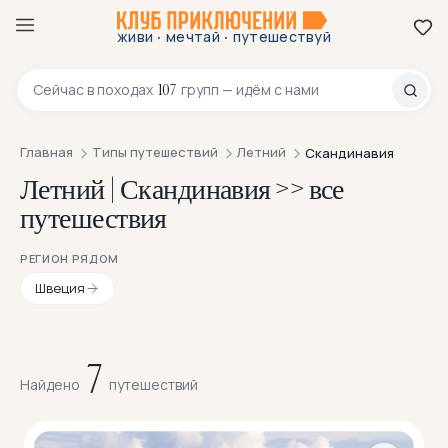
·
·
живи
мечтай
путешествуй
8 800 200-70-23
107
Сейчас в
походах
групп — идём с нами
Главная
Типы путешествий
Летний
Скандинавия
Летний | Скандинавия >> все
путешествия
РЕГИОН РЯДОМ
Швеция
7
Найдено
путешествий