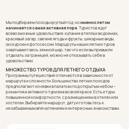
Мы подбираем походы круглый год, но
именно летом
начинается самая активная пора
. Туристов ждут
всевозможные удовольствия: купание в теплых водоемах,
красивый загар, свежие ягоды и фрукты, шикарные виды,
экскурсии и фотосессии. Маршруты наших летних туров
охватывают весь земной шар, так что если вы привыкли
отдыхать за границей, можно не отказывать себе в
удовольствии.
МНОЖЕСТВО ТУРОВ ДЛЯ ЛЕТНЕГО ОТДЫХА
Программы путешествий отличаются в зависимости от
маршрута и сложности. Большинство летних походов
предполагают
ночевки в палатках
под открытым небом –
романтика активного туризма во всей красе. Есть и туры
повышенной комфортности, с размещением в отелях или
хостелах. Выбирайте маршрут, дату и готовьтесь к
незабываемым впечатлениям и интересным знакомствам.