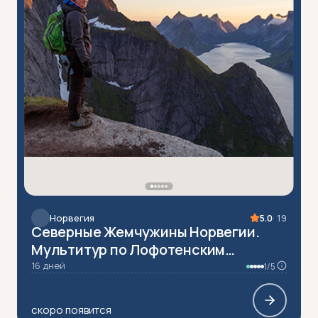
Норвегия
5.0
· 19
Северные Жемчужины Норвегии.
Мультитур по Лофотенским
островам (с трансфером от Спб)
16 дней
1/5
скоро появится