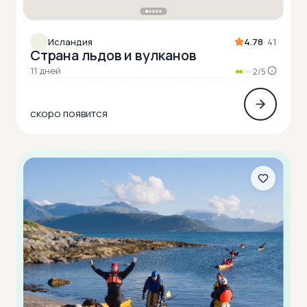
Исландия
4.78
· 41
Cтрана льдов и вулканов
11 дней
2/5
скоро появится