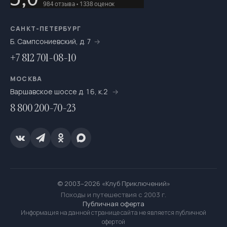
На катамаранах
61
На каяках по Санкт-Петербургу
7
САНКТ-ПЕТЕРБУРГ
Б. Сампсониевский, д. 7
На морских каяках
36
+7 812 701-08-10
На одноместных байдарках
7
МОСКВА
На пакрафтах
25
Варшавское шоссе д. 16, к.2
8 800 200-70-23
На сапсёрфах
36
На снегоступах
16
Новогодние путешествия
66
Ночёвки в тёплом шатре с печкой
20
© 2003–2026 «Клуб Приключений»
Однодневный
263
Походы и путешествия с 2003 г.
Публичная оферта
Переходы налегке
525
Информация на данной странице сайта не является публичной
офертой