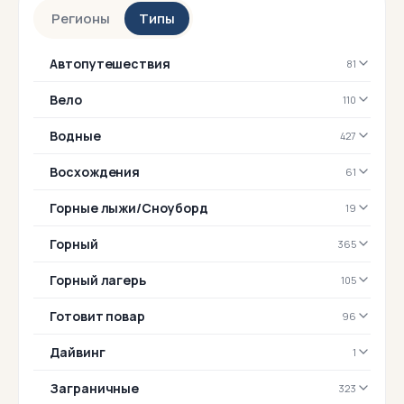
Регионы
Типы
Автопутешествия
81
Вело
110
Водные
427
Восхождения
61
Горные лыжи/Сноуборд
19
Горный
365
Горный лагерь
105
Готовит повар
96
Дайвинг
1
Заграничные
323