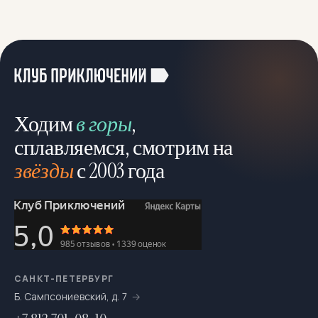
Корпоративные туры
6
Лыжные
43
Можно с детьми
546
Можно с собакой
78
Ходим
в горы
,
Молодёжный отдых
4
сплавляемся, смотрим на
звёзды
с 2003 года
Мультитуры
195
На байдарках
276
На выходные
693
На катамаранах
61
На каяках по Санкт-Петербургу
7
САНКТ-ПЕТЕРБУРГ
Б. Сампсониевский, д. 7
На морских каяках
36