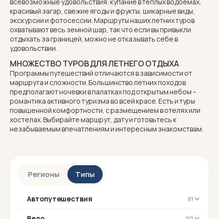
всевозможные удовольствия: купание в теплых водоемах,
красивый загар, свежие ягоды и фрукты, шикарные виды,
экскурсии и фотосессии. Маршруты наших летних туров
охватывают весь земной шар, так что если вы привыкли
отдыхать за границей, можно не отказывать себе в
удовольствии.
МНОЖЕСТВО ТУРОВ ДЛЯ ЛЕТНЕГО ОТДЫХА
Программы путешествий отличаются в зависимости от
маршрута и сложности. Большинство летних походов
предполагают
ночевки в палатках
под открытым небом –
романтика активного туризма во всей красе. Есть и туры
повышенной комфортности, с размещением в отелях или
хостелах. Выбирайте маршрут, дату и готовьтесь к
незабываемым впечатлениям и интересным знакомствам.
Регионы
Типы
Автопутешествия
81
Вело
110