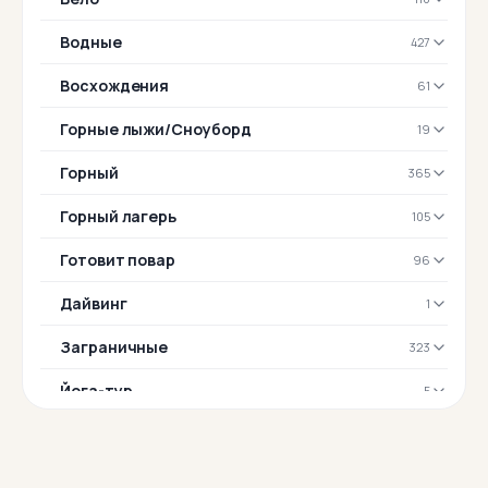
Водные
427
Восхождения
61
Горные лыжи/Сноуборд
19
Горный
365
Горный лагерь
105
Готовит повар
96
Дайвинг
1
Заграничные
323
Йога-тур
5
Комфорт-тур
170
Конный
20