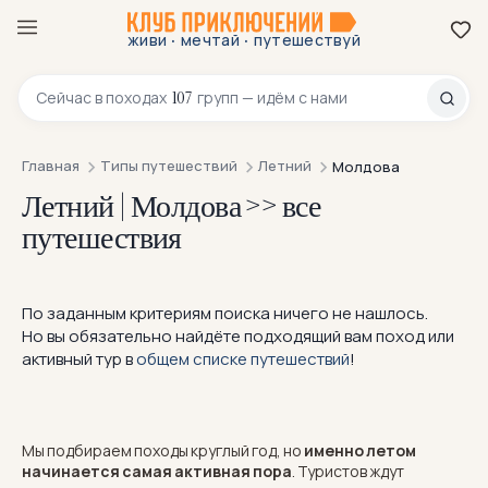
·
·
живи
мечтай
путешествуй
8 800 200-70-23
107
Сейчас в
походах
групп — идём с нами
Главная
Типы путешествий
Летний
Молдова
Летний | Молдова >> все
путешествия
По заданным критериям поиска ничего не нашлось.
Но вы обязательно найдёте подходящий вам поход или
активный тур в
общем списке путешествий
!
Мы подбираем походы круглый год, но
именно летом
начинается самая активная пора
. Туристов ждут