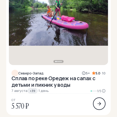
Северо-Запад
5+
5.0
· 10
Сплав по реке Оредеж на сапах с
детьми и пикник у воды
7 августа
·
1 день
+39
1/5
ОТ
5 570 ₽