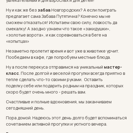
увлекательным и для взрослых и для детей!
Ну и как же без
забав
Новгородских? А если поиграть
предлагает сама Забава Путятична? Конечно мы не
сможем отказаться! Испытаем свою силу, ловкость да
смекалку! А заодно узнаем что такое «закидушки»,
«золотые ворота», и как соревноваться в беге на
«копытцах»
Незаметно пролетит время и вот уже в животике урчит.
Пообедаем в кафе, где попробуем местные блюда.
Ну а после перекуса отправимся на уникальный
мастер-
класс
. После долгой и веселой прогулки всегда приятно в
тепле сделать что-то своими руками. Оставить
поделку себе или подарить родным на праздник, которых
скоро будет очень много - решать вам.
Счастливые и полные вдохновения, мы заканчиваем
сегодняшний день.
Пора домой. Надеюсь этот день долго будет вспоминаться
сочетанием активной прогулки и уютного вечера.