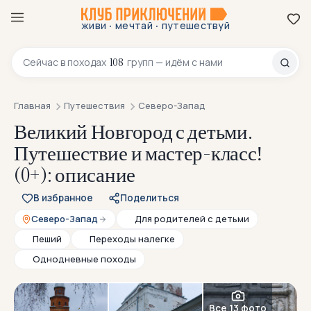
·
·
живи
мечтай
путешествуй
8 800 200-70-23
108
Сейчас в
походах
групп — идём с нами
Главная
Путешествия
Северо-Запад
Великий Новгород с детьми.
Путешествие и мастер-класс!
(0+): описание
В избранное
Поделиться
Северо-Запад
Для родителей с детьми
Пеший
Переходы налегке
Однодневные походы
Все 13 фото