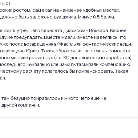
чно).
высокий ростом, сам ехал на наименее удобных местах.
должно быть заложено два джипа. Минус 0,5 балла.
меной внутреннего перелета Джомсом - Покхара. Вернее
оду не предугадать. Вместе ждали, вместе надеялись что
о! Уже после возвращения в РФ всплыли фантастические вещи.
 возвращены Юрию. Таким образом, из-за отмены самолета
енно меньше расчетных (т.е. КП дополнительно заработал).
о последнего. Буквально клещами вытаскивали компенсацию,
о-честному расчету полагалось бы компенсировать. Такая
ал.
е там безумно понравилось и много чего еще не
в другой компании.