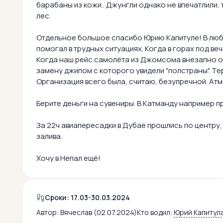
барабаны из кожи.. Джунгли однако не впечатлили,
лес.
Отдельное большое спасибо Юрию Капитуле! В люб
помогал в трудных ситуациях. Когда в горах под в
Когда наш рейс самолёта из Джомсома внезапно о
замену джипом с которого увидели "полстраны". Т
Организация всего была, считаю, безупречной. Ат
Берите деньги на сувениры. В Катманду например п
За 22ч авиапересадки в Дубае прошлись по центру
залива.
Хочу в Непал ещё!
Сроки: 17.03-30.03.2024
Автор:
Вячеслав (02.07.2024)
Кто водил:
Юрий Капитул