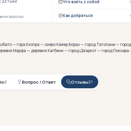
Что взять с собой
С ДЕТЬМИ
Как добраться
дении взрослых
обато — гора Кхопра — озеро Кайер Борах — город Татопани — город
деревня Марфа — деревня Кагбени — город Джаркот — город Покхара 
ео
Вопрос / Ответ
Отзывы
2
21