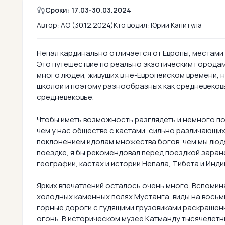
Сроки: 17.03-30.03.2024
Автор:
АО (30.12.2024)
Кто водил:
Юрий Капитула
Непал кардинально отличается от Европы, местами
Это путешествие по реально экзотическим городам,
много людей, живущих в не-Европейском времени, 
школой и поэтому разнообразных как средневековь
средневековье.
Чтобы иметь возможность разглядеть и немного п
чем у нас обществе с кастами, сильно различающи
поклонением идолам множества богов, чем мы люд
поездке, я бы рекомендовал перед поездкой заране
географии, кастах и истории Непала, Тибета и Инди
Ярких впечатлений осталось очень много. Вспомин
холодных каменных полях Мустанга, виды на восьм
горные дороги с гудящими грузовиками раскрашен
огонь. В историческом музее Катманду тысячелет