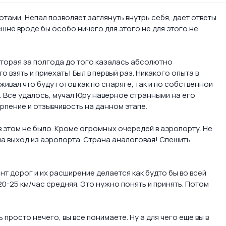
тами, Непал позволяет заглянуть внутрь себя, дает ответы
ешне вроде бы особо ничего для этого не для этого не
оторая за полгода до того казалась абсолютно
 взять и приехать! Был в первый раз. Никакого опыта в
живал что буду готов как по снаряге, так и по собственной
. Все удалось, мучал Юру наверное странными на его
ерпение и отзывчивость на данном этапе.
 этом не было. Кроме огромных очередей в аэропорту. Не
на выход из аэропорта. Страна аналоговая! Спешить
т дорог и их расширение делается как будто бы во всей
-25 км/час средняя. Это нужно понять и принять. Потом
просто нечего, вы все понимаете. Ну а для чего еще вы в