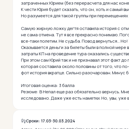
затраченных Юрием (без перерасчета для нас коне
К чести Юрия будет сказать, что он, хоть и самый 
Но разумеется для такой группы при перемещениях 
Самую жирную ложку дегтя оставила история с от
не сама отмена. Тут я все прекрасно понимаю. Пог
все-таки полетим. Не судьба. Повод вернуться... Н
Оказывается деньги за билеты были в полной мере
затраты КП на проведение тура оказались существ
При этом сам Юрий так и не признавал этот факт д
которая составила около половины от того, что п
фот история вкратце. Сильно разочарован. Минус б
Итоговая оценка: 3 балла
Резюме: В Непал еще раз обязательно вернусь. Мн
исследовано. Даже уже есть наметки. Но, увы, уже 
Сроки: 17.03-30.03.2024