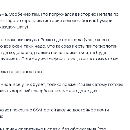
ьна. Особенно тем, кто погружался в историю Непала по
Меня просто пронзила история девочек-богинь Кумари
 каждом шагу!
не завезли никуда. Редко где есть вода (чаще всего
все окей, так и надо. Это как раз и есть пик технологий
, где водопровод только начал появляться, не будет
луживать. Поэтому все сифоны текут, а не потому что не
ядка телефонов тоже.
ра. Все у них будет, только позже. Или вы к этому готовы,
ю взять хороший павербанк, возможно даже два.
 на вот покрытие GSM-сетей вполне достойное почти
с.
 Юрием оперативно и сразу, без обсуждения (это