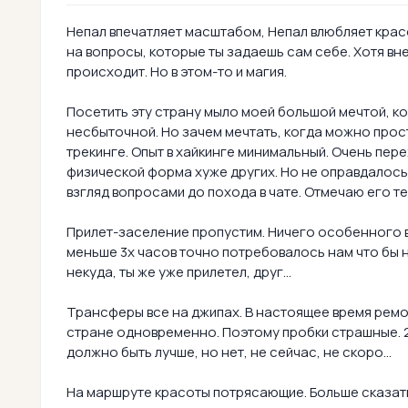
Непал впечатляет масштабом, Непал влюбляет красо
на вопросы, которые ты задаешь сам себе. Хотя вн
происходит. Но в этом-то и магия.
Посетить эту страну мыло моей большой мечтой, к
несбыточной. Но зачем мечтать, когда можно просто
трекинге. Опыт в хайкинге минимальный. Очень пере
физической форма хуже других. Но не оправдалось
взгляд вопросами до похода в чате. Отмечаю его т
Прилет-заселение пропустим. Ничего особенного в
меньше 3х часов точно потребовалось нам что бы 
некуда, ты же уже прилетел, друг...
Трансферы все на джипах. В настоящее время ремон
стране одновременно. Поэтому пробки страшные. 20
должно быть лучше, но нет, не сейчас, не скоро...
На маршруте красоты потрясающие. Больше сказать 