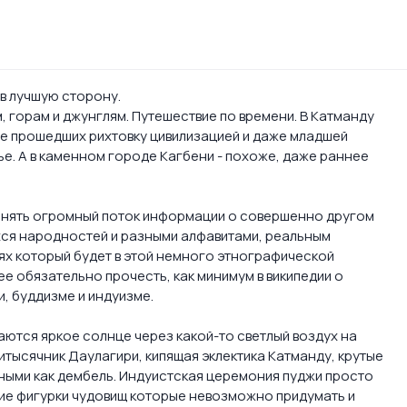
 в лучшую сторону.
 горам и джунглям. Путешествие по времени. В Катманду
не прошедших рихтовку цивилизацией и даже младшей
е. А в каменном городе Кагбени - похоже, даже раннее
онять огромный поток информации о совершенно другом
хся народностей и разными алфавитами, реальным
ях который будет в этой немного этнографической
е обязательно прочесть, как минимум в википедии о
и, буддизме и индуизме.
аются яркое солнце через какой-то светлый воздух на
итысячник Даулагири, кипящая эклектика Катманду, крутые
ными как дембель. Индуистская церемония пуджи просто
ние фигурки чудовищ которые невозможно придумать и