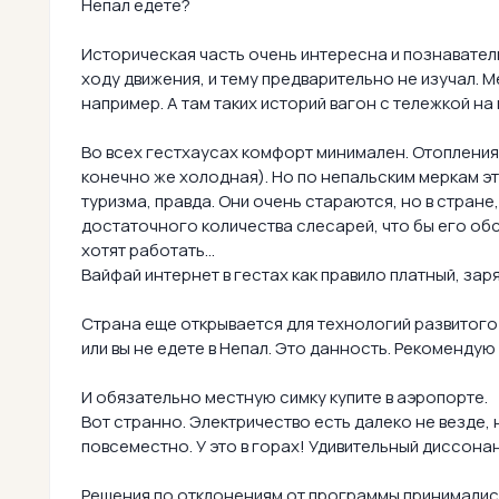
Непал едете?
Историческая часть очень интересна и познавател
ходу движения, и тему предварительно не изучал. 
например. А там таких историй вагон с тележкой на
Во всех гестхаусах комфорт минимален. Отопления 
конечно же холодная). Но по непальским меркам это 
туризма, правда. Они очень стараются, но в стране
достаточного количества слесарей, что бы его обс
хотят работать...
Вайфай интернет в гестах как правило платный, зар
Страна еще открывается для технологий развитого ми
или вы не едете в Непал. Это данность. Рекоменду
И обязательно местную симку купите в аэропорте.
Вот странно. Электричество есть далеко не везде,
повсеместно. У это в горах! Удивительный диссонан
Решения по отклонениям от программы принимались