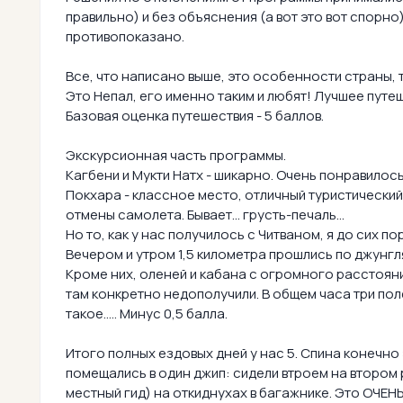
правильно) и без объяснения (а вот это вот спорно
противопоказано.
Все, что написано выше, это особенности страны, т
Это Непал, его именно таким и любят! Лучшее путе
Базовая оценка путешествия - 5 баллов.
Экскурсионная часть программы.
Кагбени и Мукти Натх - шикарно. Очень понравилос
Покхара - классное место, отличный туристический 
отмены самолета. Бывает... грусть-печаль...
Но то, как у нас получилось с Читваном, я до сих п
Вечером и утром 1,5 километра прошлись по джунгля
Кроме них, оленей и кабана с огромного расстояни
там конкретно недополучили. В общем часа три пол
такое..... Минус 0,5 балла.
Итого полных ездовых дней у нас 5. Спина конечно 
помещались в один джип: сидели втроем на втором р
местный гид) на откиднухах в багажнике. Это ОЧЕН