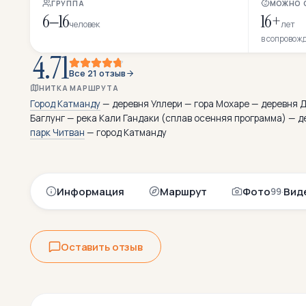
ГРУППА
МОЖНО 
6–16
16+
человек
лет
в сопровож
4.71
Все 21 отзыв
НИТКА МАРШРУТА
Город Катманду
— деревня Уллери — гора Мохаре — деревня Д
Баглунг — река Кали Гандаки (сплав осенняя программа) — 
парк Читван
— город Катманду
Информация
Маршрут
Фото
·
Вид
99
Оставить отзыв