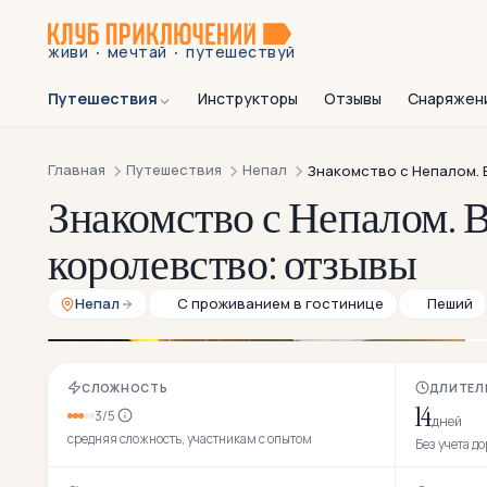
·
·
живи
мечтай
путешествуй
Путешествия
Инструкторы
Отзывы
Снаряжен
Главная
Путешествия
Непал
Знакомство с Непалом. 
Знакомство с Непалом. 
королевство: отзывы
Непал
С проживанием в гостинице
Пеший
СЛОЖНОСТЬ
ДЛИТЕЛ
14
3/5
дней
средняя сложность, участникам с опытом
Без учета д