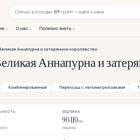
109
Сейчас в
походах
групп — идём с нами
ие
О нас
Полезно знать
Великая Аннапурна и затерянное королевство
Великая Аннапурна и затер
Комбинированный
Переходы с легкими рюкзаками
ЬНОСТЬ
ДЛИНА
90
110
/
км
ороги
пешком