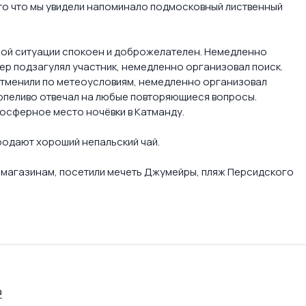
 то что мы увидели напоминало подмосковный лиственный
ой ситуации спокоен и доброжелателен. Немедленно
ечер подзагулял участник, немедленно организовал поиск.
тменили по метеоусловиям, немедленно организовал
ерпеливо отвечал на любые повторяющиеся вопросы.
мосферное место ночёвки в Катманду.
родают хороший непальский чай.
, магазинам, посетили мечеть Джумейры, пляж Персидского
а