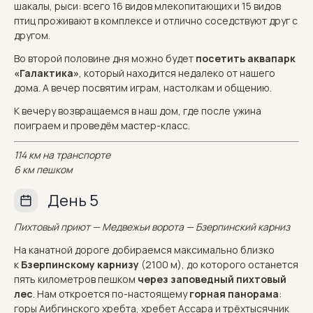
шакалы, рыси: всего 16 видов млекопитающих и 15 видов
птиц проживают в комплексе и отлично соседствуют друг с
другом.
Во второй половине дня можно будет
посетить аквапарк
«Галактика»
, который находится недалеко от нашего
дома. А вечер посвятим играм, настолкам и общению.
К вечеру возвращаемся в наш дом, где после ужина
поиграем и проведём мастер-класс.
114 км на транспорте
6 км пешком
День 5
Пихтовый приют — Медвежьи ворота — Бзерпинский карниз
На канатной дороге добираемся максимально близко
к
Бзерпинскому карнизу
(2100 м), до которого останется
пять километров пешком
через заповедный пихтовый
лес
. Нам откроется по-настоящему
горная панорама
:
горы Аибгинского хребта, хребет Ассара и трёхтысячник