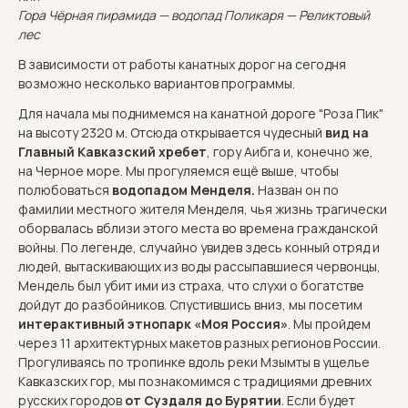
Гора Чёрная пирамида — водопад Поликаря — Реликтовый
лес
В зависимости от работы канатных дорог на сегодня
возможно несколько вариантов программы.
Для начала мы поднимемся на канатной дороге "Роза Пик"
на высоту 2320 м. Отсюда открывается чудесный
вид на
Главный Кавказский хребет
, гору Аибга и, конечно же,
на Черное море. Мы прогуляемся ещё выше, чтобы
полюбоваться
водопадом Менделя.
Назван он по
фамилии местного жителя Менделя, чья жизнь трагически
оборвалась вблизи этого места во времена гражданской
войны. По легенде, случайно увидев здесь конный отряд и
людей, вытаскивающих из воды рассыпавшиеся червонцы,
Мендель был убит ими из страха, что слухи о богатстве
дойдут до разбойников. Спустившись вниз, мы посетим
интерактивный этнопарк «Моя Россия»
. Мы пройдем
через
11 архитектурных макетов разных регионов России.
Прогуливаясь по тропинке вдоль реки Мзымты в ущелье
Кавказских гор, мы познакомимся с традициями древних
русских городов
от Суздаля до Бурятии
. Если будет