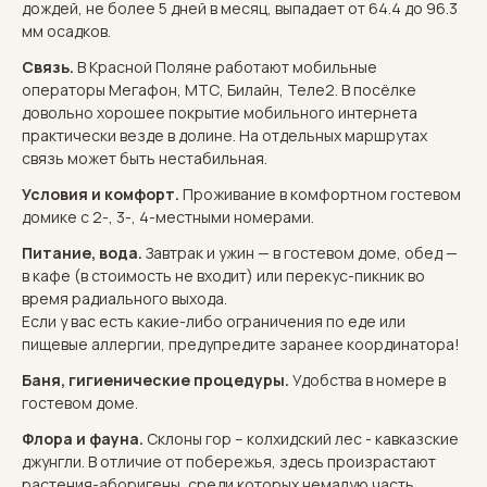
дождей, не более 5 дней в месяц, выпадает от 64.4 до 96.3
мм осадков.
Связь.
В Красной Поляне работают мобильные
операторы Мегафон, МТС, Билайн, Теле2. В посёлке
довольно хорошее покрытие мобильного интернета
практически везде в долине. На отдельных маршрутах
связь может быть нестабильная.
Условия и комфорт.
Проживание в комфортном гостевом
домике с 2-, 3-, 4-местными номерами.
Питание, вода.
Завтрак и ужин — в гостевом доме, обед —
в кафе (в стоимость не входит) или перекус-пикник во
время радиального выхода.
Если у вас есть какие-либо ограничения по еде или
пищевые аллергии, предупредите заранее координатора!
Баня, гигиенические процедуры.
Удобства в номере в
гостевом доме.
Флора и фауна.
Склоны гор – колхидский лес - кавказские
джунгли. В отличие от побережья, здесь произрастают
растения-аборигены, среди которых немалую часть