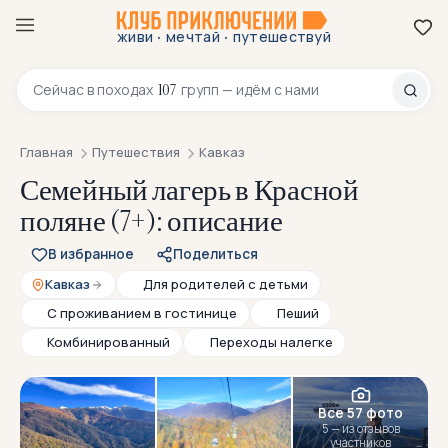
·
·
живи
мечтай
путешествуй
8 800 200-70-23
107
Сейчас в
походах
групп — идём с нами
Главная
Путешествия
Кавказ
Семейный лагерь в Красной
поляне (7+): описание
В избранное
Поделиться
Кавказ
Для родителей с детьми
С проживанием в гостинице
Пеший
Комбинированный
Переходы налегке
Все 57 фото
5 — из отзывов
участников