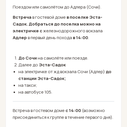
Поездом или самолётом до Адлера (Сочи).
Встреча
в гостевой доме
в поселке Эста-
Садок. Добраться до поселка можно на
электричке с
железнодорожного вокзала
Адлер
в первый день похода
в 14:00
.
До Сочи
на самолёте или поезде.
Далее до
Эста-Садок
на электричке от жд вокзала Сочи (Адлер)
до
станции Эста-Садок;
на такси;
на автобусе 105.
Встреча в гостевом доме
с 14:00
(возможно
присоединиться к группе в течение первого дня).