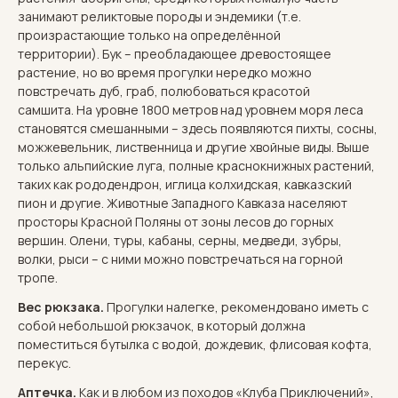
занимают реликтовые породы и эндемики (т.е.
произрастающие только на определённой
территории). Бук – преобладающее древостоящее
растение, но во время прогулки нередко можно
повстречать дуб, граб, полюбоваться красотой
самшита. На уровне 1800 метров над уровнем моря леса
становятся смешанными – здесь появляются пихты, сосны,
можжевельник, лиственница и другие хвойные виды. Выше
только альпийские луга, полные краснокнижных растений,
таких как рододендрон, иглица колхидская, кавказский
пион и другие. Животные Западного Кавказа населяют
просторы Красной Поляны от зоны лесов до горных
вершин. Олени, туры, кабаны, серны, медведи, зубры,
волки, рыси – с ними можно повстречаться на горной
тропе.
Вес рюкзака.
Прогулки налегке, рекомендовано иметь с
собой небольшой рюкзачок, в который должна
поместиться бутылка с водой, дождевик, флисовая кофта,
перекус.
Аптечка.
Как и в любом из походов «Клуба Приключений»,