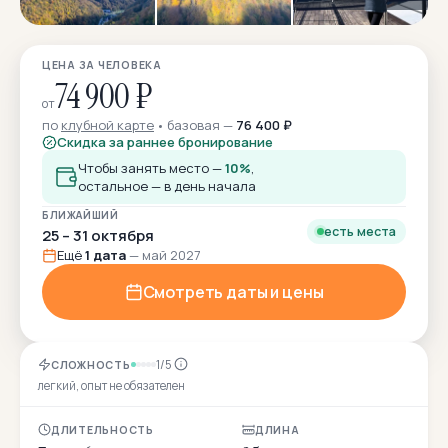
ЦЕНА ЗА ЧЕЛОВЕКА
74 900 ₽
от
по
клубной карте
базовая —
76 400 ₽
Скидка за раннее бронирование
Чтобы занять место —
10%
,
остальное — в день начала
БЛИЖАЙШИЙ
есть места
25 – 31 октября
Ещё
1 дата
— май 2027
Смотреть даты и цены
1/5
СЛОЖНОСТЬ
легкий, опыт не обязателен
ДЛИТЕЛЬНОСТЬ
ДЛИНА