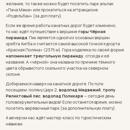
желание, то также можно будет посетить парк альпак
«Пача Мама» или прокатиться на аттракционе
«Родельбан» (за доп.плату).
Если же время работы канатных дорог будет изменено,
то нас ждёт путешествие к вершине
горы Чёрная
пирамида
. Пик является одной из основных вершин
хребта Аигба и считается самой высокой точкой курорта
«Красная Поляна» (2375 м). Гора издалека по своей форме
напоминает треугольную пирамиду
, отсюда и её
название. А «чёрной» она названа по причине тёмного
цвета обрывистого скального участка на северном
склоне.
Добираемся наверх на канатной дороге. По пути
посещаем: поляну Цирк 2,
водопад Медвежий
,
тропу
Реликтовый лес
,
водопад Поликаря
— сегодня день
головокружительных видов! Если останется время, можно
посетить верёвочный парк (за дополнительную плату).
А вечером нас ждёт мастер-класс по туристическим
навыкам.