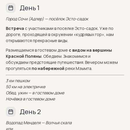
День 1
Город Сочи (Адлер) — посёлок Эсто-садок
Встреча
с участниками в поселке Эсто-садок. Уже по
дороге, проходящей в окружении «кудрявых гор», нам
открываются прекрасные виды.
Размещаемся в гостевом доме
с видом на вершины
Красной Поляны
. Обедаем. Знакомимся и
обсуждаем предстоящие путешествия. Вечером можем
прогуляться
по набережной
реки Мзымта.
3 км пешком
50 км на электричке
Обед, ужин — в гостевом доме
Ночёвка в гостевом доме
День 2
Водопад Менделя — Волчья скала
или