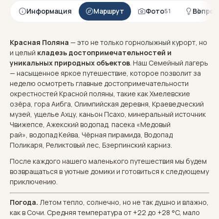
Информация
Маршрут
Фото
Вопрос
51
Красная Поляна
— это не только горнолыжный курорт, но
и целый
кладезь достопримечательностей и
уникальных природных объектов
. Наш Семейный лагерь
— насыщенное яркое путешествие, которое позволит за
неделю осмотреть главные достопримечательности
окрестностей Красной поляны, такие как Хмелевские
озёра, гора Аибга, Олимпийская деревня, Краеведческий
музей, ущелье Ахцу, каньон Псахо, минеральный источник
Чвижепсе, Ажекский водопад, пасека «Медовый
рай», водопад Кейва, Чёрная пирамида, Водопад
Поликаря, Реликтовый лес, Бзерпинский карниз.
После каждого нашего маленького путешествия мы будем
возвращаться в уютные домики и готовиться к следующему
приключению.
Погода.
Летом тепло, солнечно, но не так душно и влажно,
как в Сочи. Средняя температура от +22 до +28 °C, мало