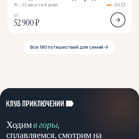
детьми
15 – 22 августа
·
8 дней
3/5
ОТ
52 900 ₽
Все 180 путешествий для семей
Ходим
в горы
,
сплавляемся, смотрим на