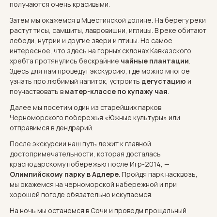
получаются очень красивыми.
Затем мы окажемся в Мцестинской долине. На берегу реки
растут тисы, самшиты, лавровишни, иглицы. В реке обитают
лебеди, нутрии и другие звери и птицы. Но самое
интересное, что здесь на горных склонах Кавказского
хребта протянулись бескрайние
чайные плантации
.
Здесь для нам проведут экскурсию, где можно многое
узнать про любимый напиток, устроить
дегустацию
и
поучаствовать в
матер-классе по купажу чая
.
Далее мы посетим один из старейших парков
Черноморского побережья «Южные культуры» или
отправимся в дендрарий.
После экскурсии наш путь лежит к главной
достопримечательности, которая досталась
краснодарскому побережью после Игр-2014, —
Олимпийскому парку в Адлере
. Пройдя парк насквозь,
мы окажемся на черноморской набережной и при
хорошей погоде обязательно искупаемся.
На ночь мы останемся в Сочи и проведм прощальный