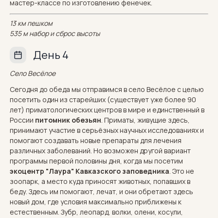
мастер-классе по изготовлению фенечек.
13 км пешком
535 м набор и сброс высоты
День 4
Село Весёлое
Сегодня до обеда мы отправимся в село Весёлое с целью
посетить один из старейших (существует уже более 90
лет) приматологических центров в мире и единственный в
России
питомник обезьян
. Приматы, живущие здесь,
принимают участие в серьёзных научных исследованиях и
помогают создавать новые препараты для лечения
различных заболеваний. Но возможен другой вариант
программы первой половины дня, когда мы посетим
экоцентр "Лаура" Кавказского заповедника
. Это не
зоопарк, а место куда приносят животных, попавших в
беду. Здесь им помогают, лечат, и они обретают здесь
новый дом, где условия максимально приближены к
естественным. Зубр, леопард, волки, олени, косули,