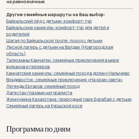
на равнозначные.
Другие семейные маршруты на Ваш выбор:
Байкальский лёд с детьми: комфорт-тур
Байкальские каникулы: комфорт-тур для детей и
родителей
Шагая по Байкальской тропе: поход с детьми
Лесной лагерь с детьми на Валдае (Новгородская
область)
Талисманы Камчатки: семейные приключения в мире
вулканов и гейзеров
Камчатские каникулы: семейный поход в долину Налычево
Владивосток: семейные приключения «На краю света»
Легенды Ергаков: семейный поход
Дагестан глазами натуралиста
Жемчужина Казахстана: природный парк Бурабай с детьми
Семейный лагерь на Куршской косе
Программа по дням