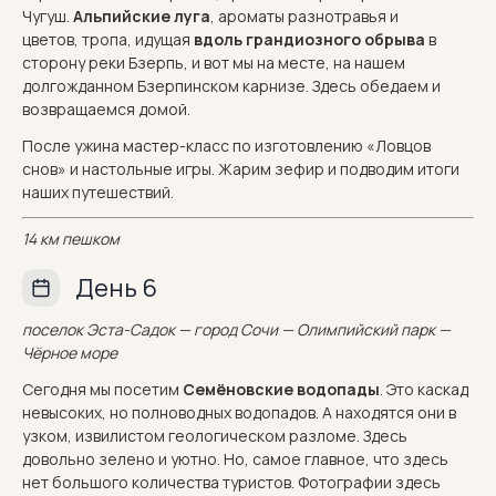
Чугуш.
Альпийские луга
, ароматы разнотравья и
цветов, тропа, идущая
вдоль грандиозного обрыва
в
сторону реки Бзерпь, и вот мы на месте, на нашем
долгожданном Бзерпинском карнизе. Здесь обедаем и
возвращаемся домой.
После ужина мастер-класс по изготовлению «Ловцов
снов» и настольные игры. Жарим зефир и подводим итоги
наших путешествий.
14 км пешком
День 6
поселок Эста-Садок — город Сочи — Олимпийский парк —
Чёрное море
Сегодня мы посетим
Семёновские водопады
. Это каскад
невысоких, но полноводных водопадов. А находятся они в
узком, извилистом геологическом разломе. Здесь
довольно зелено и уютно. Но, самое главное, что здесь
нет большого количества туристов. Фотографии здесь