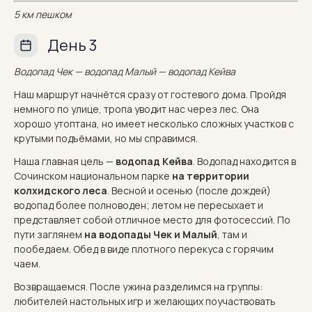
5 км пешком
День 3
Водопад Чек — водопад Малый — водопад Кейва
Наш маршрут начнётся сразу от гостевого дома. Пройдя
немного по улице, тропа уводит нас через лес. Она
хорошо утоптана, но имеет несколько сложных участков с
крутыми подъёмами, но мы справимся.
Наша главная цель —
водопад Кейва
. Водопад находится в
Сочинском национальном парке
на территории
колхидского леса
. Весной и осенью (после дождей)
водопад более полноводен; летом не пересыхает и
представляет собой отличное место для фотосессий. По
пути заглянем
на водопады Чек и Малый
, там и
пообедаем. Обед в виде плотного перекуса с горячим
чаем.
Возвращаемся. После ужина разделимся на группы:
любителей настольных игр и желающих поучаствовать