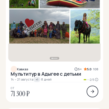
Кавказ
5+
5.0
· 108
Мультитур в Адыгее с детьми
14 – 21 августа
·
8 дней
+1
2/5
ОТ
71 300 ₽