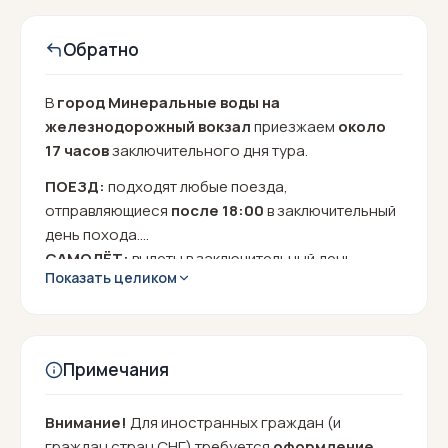
Обратно
В
город Минеральные воды на
железнодорожный вокзал
приезжаем
около
17 часов
заключительного дня тура.
ПОЕЗД:
подходят любые поезда,
отправляющиеся
после 18:00
в заключительный
день похода.
САМОЛЁТ:
вылеты в заключительный день
Показать целиком
похода
после 19:00.
Примечания
Внимание!
Для иностранных граждан (и
граждан стран СНГ) требуется
оформление