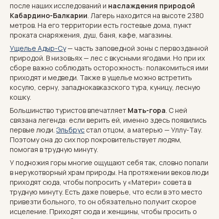
после наших исследований и
наслаждения природой
Кабардино-Балкарии
. Лагерь находится на высоте 2380
метров. На его территории есть гостевые дома, пункт
проката снаряжения, душ, баня, кафе, магазины.
Ущелье Адыр-Су
— часть заповедной зоны с первозданной
природой. В низовьях — лес с вкусными ягодами. Но при их
сборе важно соблюдать осторожность: полакомиться ими
приходят и медведи. Также в ущелье можно встретить
косулю, серну, западнокавказского тура, куницу, лесную
кошку.
Большинство туристов впечатляет
Мать-гора
. С ней
связана легенда: если верить ей, именно здесь появились
первые люди.
Эльбрус
стал отцом, а матерью — Уллу-Тау.
Поэтому она до сих пор покровительствует людям,
помогая в трудную минуту.
У подножия горы многие ощущают себя так, словно попали
в нерукотворный храм природы. На протяжении веков люди
приходят сюда, чтобы попросить у «Матери» совета в
трудную минуту. Есть даже поверье, что если в это место
привезти больного, то он обязательно получит скорое
исцеление. Приходят сюда и женщины, чтобы просить о