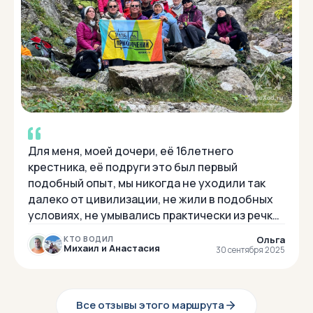
Для меня, моей дочери, её 16летнего
крестника, её подруги это был первый
подобный опыт, мы никогда не уходили так
далеко от цивилизации, не жили в подобных
условиях, не умывались практически из речки.
Но всё-таки мы жили в комнатах, удобные
Ольга
КТО ВОДИЛ
кровати,...
Михаил и Анастасия
30 сентября 2025
Все отзывы этого маршрута