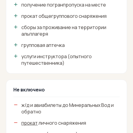
получение погранпропуска на месте
прокат общегруппового снаряжения
сборы за проживание на территории
альплагеря
групповая аптечка
услуги инструктора (опытного
путешественника)
Не включено
ж/д и авиабилеты до Минеральных Вод и
обратно
прокат
личного снаряжения