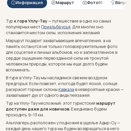
Информация
Маршрут
Фото
Вопрос
80
Тур
к горе Уллу-Тау
— путешествие в одно из самых
популярных мест
Приэльбрусья
. Для многих оно
становится местом силы, исполнения желаний.
Маршрут подарит захватывающие впечатления, а на
память останутся не только головокружительные фото
для соцсетей и личных альбомов, но и запечатленное в
сердце ощущение первозданной силы не тронутой
человеком природы, которое мы еще долго будем
вспоминать.
В туре в Уллу-Тау мы насладимся свежим воздухом
предгорья. Если повезет, и погода будет ясной, солнце
раскрасит горные склоны
Кавказа
в невероятные краски —
захватывает дух от одного вида пейзажей.
Тур на Уллу-Тау несложный: этот туристский
маршрут
доступен даже для новичков
. Ежедневно будем
проходить 9–13 км.
Альплагерь расположен у подножия в ущелье Адыр-Су —
каждый день нашего тура мы будем возвращаться в него