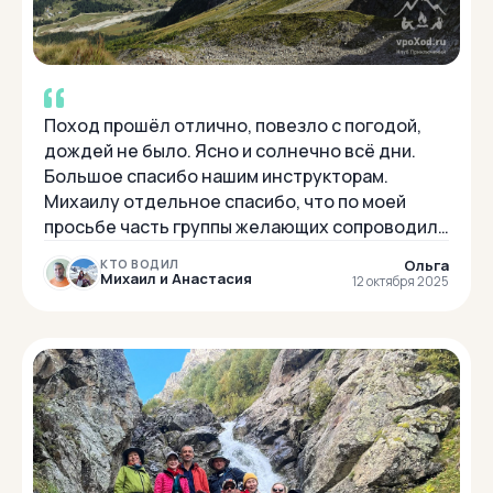
Поход прошёл отлично, повезло с погодой,
дождей не было. Ясно и солнечно всё дни.
Большое спасибо нашим инструкторам.
Михаилу отдельное спасибо, что по моей
просьбе часть группы желающих сопроводил
к месту "к хижине".(не было заявлено в
Ольга
КТО ВОДИЛ
программе). Т...
Михаил и Анастасия
12 октября 2025