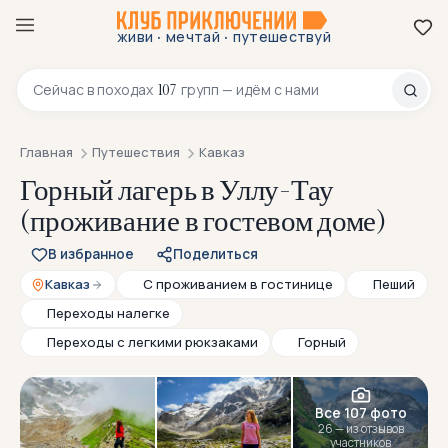
·
·
живи
мечтай
путешествуй
8 800 200-70-23
107
Сейчас в
походах
групп — идём с нами
Главная
Путешествия
Кавказ
Горный лагерь в Уллу-Тау
(проживание в гостевом доме)
В избранное
Поделиться
Кавказ
С проживанием в гостинице
Пеший
Переходы налегке
Переходы с легкими рюкзаками
Горный
Все 107 фото
26 — из отзывов
участников