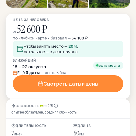
ЦЕНА ЗА ЧЕЛОВЕКА
52 600 ₽
от
по
клубной карте
базовая —
54 100 ₽
Чтобы занять место —
20%
,
остальное — в день начала
БЛИЖАЙШИЙ
есть места
16 – 22 августа
Ещё
3 даты
— до октября
Смотреть даты и цены
2/5
СЛОЖНОСТЬ
опыт не обязателен, средняя сложность
ДЛИТЕЛЬНОСТЬ
ДЛИНА
7
60
дней
км