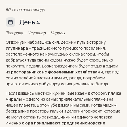
50 км на велосипеде
День 4
Текирова — Улупинар — Чиралы
Отдохнув и набравшись сил, держим путь в сторону
Улупинара
– традиционного турецкого поселения,
расположенного на изумрудных склонах горы. Чтобы
добраться туда своим ходом, нужно будет хорошенько
покрутить педали. Вознаграждением будет отдых в одном
из
ресторанчиков с форелевыми хозяйствами,
где под
сенью зелёной листвы и шум водопада, попробуем
приготовленную рыбу и другие национальные блюда.
Насладившись местной кухней, выезжаем в сторону
пляжа
Чиралы
– одного из самых привлекательных пляжей на
нашей планете. В этом убедимся и мы сами, когда увидим
бескрайние просторы гальки и далёкий горизонт, которые
не могут оставить равнодушными ни единого человека!
Именно
сюда приплывают средиземноморские