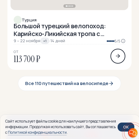
Турция
Большой турецкий велопоход:
Карийско-Ликийская тропа с
машиной поддержки (разведка)
9 – 22 ноября
·
14 дней
+1
5/5
ОТ
113 700 ₽
Все 110 путешествий на велосипеде
Сайт использует файлы cookie для наилучшего представления
OK
информации. Продолжая использовать сайт, Вы соглашаетесь
с
Политикой конфиденциальности
.