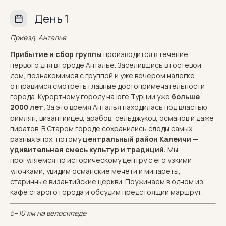
День 1
Приезд. Анталья
Прибытие и сбор группы
производится в течение
первого дня в городе Анталье. Заселившись в гостевой
дом, познакомимся с группой и уже вечером налегке
отправимся смотреть главные достопримечательности
города. Курортному городу на юге Турции уже
больше
2000 лет.
За это время Анталья находилась под властью
римлян, византийцев, арабов, сельджуков, османов и даже
пиратов. В Старом городе сохранились следы самых
разных эпох, потому
центральный район Калеичи —
удивительная смесь культур и традиций.
Мы
прогуляемся по историческому центру с его узкими
улочками, увидим османские мечети и минареты,
старинные византийские церкви. Поужинаем в одном из
кафе старого города и обсудим предстоящий маршрут.
5–10 км на велосипеде