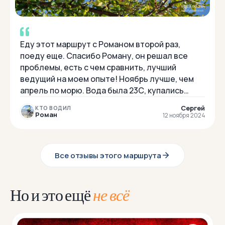
Еду этот маршрут с Романом второй раз,
поеду еще. Спасибо Роману, он решал все
проблемы, есть с чем сравнить, лучший
ведущий на моем опыте! Ноябрь лучше, чем
апрель по морю. Вода была 23С, купались
каждый день, берите маску, трубку, море оч
Сергей
КТО ВОДИЛ
чисто...
Роман
12 ноября 2024
Все отзывы этого маршрута
Но и это ещё
не всё