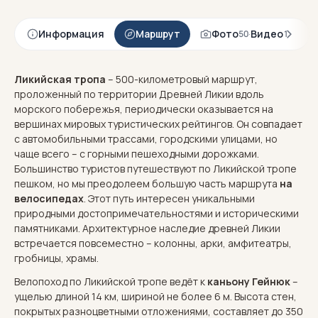
Информация
Маршрут
Фото
·
Видео
50
1
Ликийская тропа
– 500-километровый маршрут,
проложенный по территории Древней Ликии вдоль
морского побережья, периодически оказывается на
вершинах мировых туристических рейтингов. Он совпадает
с автомобильными трассами, городскими улицами, но
чаще всего – с горными пешеходными дорожками.
Большинство туристов путешествуют по Ликийской тропе
пешком, но мы преодолеем большую часть маршрута
на
велосипедах
. Этот путь интересен уникальными
природными достопримечательностями и историческими
памятниками. Архитектурное наследие древней Ликии
встречается повсеместно – колонны, арки, амфитеатры,
гробницы, храмы.
Велопоход по Ликийской тропе ведёт к
каньону Гейнюк
–
ущелью длиной 14 км, шириной не более 6 м. Высота стен,
покрытых разноцветными отложениями, составляет до 350