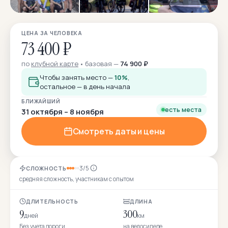
ЦЕНА ЗА ЧЕЛОВЕКА
73 400 ₽
по
клубной карте
базовая —
74 900 ₽
Чтобы занять место —
10%
,
остальное — в день начала
БЛИЖАЙШИЙ
есть места
31 октября – 8 ноября
Смотреть даты и цены
3/5
СЛОЖНОСТЬ
средняя сложность, участникам с опытом
ДЛИТЕЛЬНОСТЬ
ДЛИНА
9
300
дней
км
Без учета дороги
на велосипеде