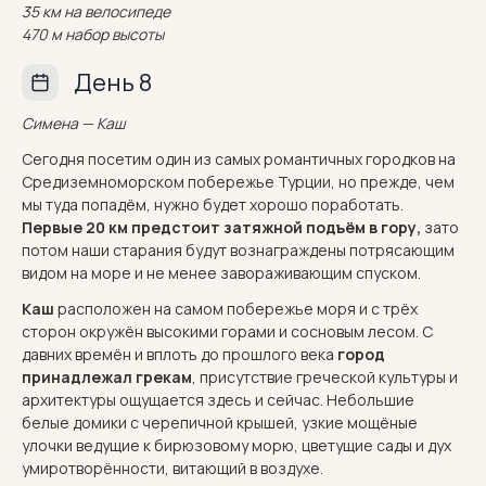
35 км на велосипеде
470 м набор высоты
День 8
Симена — Каш
Сегодня посетим один из самых романтичных городков на
Средиземноморском побережье Турции, но прежде, чем
мы туда попадём, нужно будет хорошо поработать.
Первые 20 км предстоит затяжной подъём в гору,
зато
потом наши старания будут вознаграждены потрясающим
видом на море и не менее завораживающим спуском.
Каш
расположен на самом побережье моря и с трёх
сторон окружён высокими горами и сосновым лесом. С
давних времён и вплоть до прошлого века
город
принадлежал грекам
, присутствие греческой культуры и
архитектуры ощущается здесь и сейчас. Небольшие
белые домики с черепичной крышей, узкие мощёные
улочки ведущие к бирюзовому морю, цветущие сады и дух
умиротворённости, витающий в воздухе.