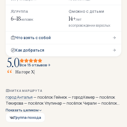
ГРУППА
МОЖНО С ДЕТЬМИ
6–18
14+
человек
лет
в сопровождении взрослых
Что взять с собой
Как добраться
5.0
Все 15 отзывов
Н
а
г
о
р
е
Х
и
м
е
р
е
н
е
п
е
р
е
с
т
а
в
а
я
г
о
р
и
т
о
г
о
НИТКА МАРШРУТА
город Анталья
— посёлок Гейнюк — город Кемер — посёлок
Текирова — посёлок Улупинар — посёлок Чирали — посёлок
Олимпос — посёлок Караоз — город Финике — город Каш
Показать целиком
Группа похода