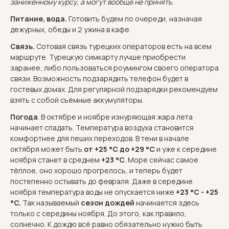
заниженному курсу, а могут вообще не принять.
Питание, вода.
Готовить будем по очереди, назначая
дежурных, обеды и 2 ужина в кафе.
Связь.
Сотовая связь турецких операторов есть на всем
маршруте. Турецкую симкарту лучше приобрести
заранее, либо пользоваться роумингом своего оператора
связи. Возможность подзарядить телефон будет в
гостевых домах. Для регулярной подзарядки рекомендуем
взять с собой съёмные аккумуляторы.
Погода
. В октябре и ноябре изнуряющая жара лета
начинает спадать. Температура воздуха становится
комфортнее для пеших переходов. В тени в начале
октября может быть
от +25 °C до +29 °C
и уже к середине
ноября станет в среднем
+23 °C
. Море сейчас самое
тёплое, оно хорошо прогрелось, и теперь будет
постепенно остывать до февраля. Даже в середине
ноября температура воды не опускается ниже
+23 °C - +25
°C.
Так называемый
сезон дождей
начинается здесь
только с середины ноября. До этого, как правило,
солнечно. К дождю всё равно обязательно нужно быть