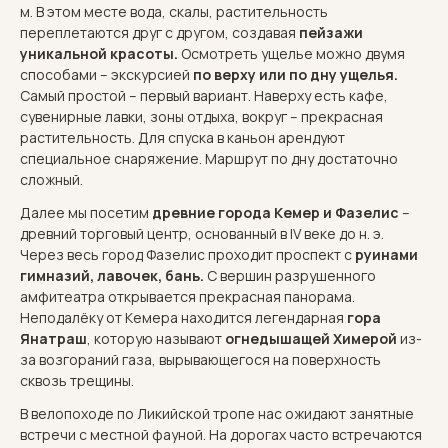
м. В этом месте вода, скалы, растительность
переплетаются друг с другом, создавая
пейзажи
уникальной красоты.
Осмотреть ущелье можно двумя
способами – экскурсией
по верху или по дну ущелья.
Самый простой – первый вариант. Наверху есть кафе,
сувенирные лавки, зоны отдыха, вокруг – прекрасная
растительность. Для спуска в каньон арендуют
специальное снаряжение. Маршрут по дну достаточно
сложный.
Далее мы посетим
древние города Кемер и Фазелис
–
древний торговый центр, основанный в IV веке до н. э.
Через весь город Фазелис проходит проспект с
руинами
гимназий, лавочек, бань.
С вершин разрушенного
амфитеатра открывается прекрасная панорама.
Неподалёку от Кемера находится легендарная
гора
Янатраш
, которую называют
огнедышащей Химерой
из-
за возгораний газа, вырывающегося на поверхность
сквозь трещины.
В велопоходе по Ликийской тропе нас ожидают занятные
встречи с местной фауной. На дорогах часто встречаются