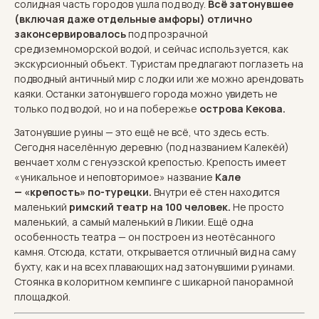
солидная часть городов ушла под воду.
Всё затонувшее
(включая даже отдельные амфоры) отлично
законсервировалось
под прозрачной
средиземноморской водой, и сейчас используется, как
экскурсионный объект. Туристам предлагают поглазеть на
подводный античный мир с лодки или же можно арендовать
каяки. Останки затонувшего города можно увидеть не
только под водой, но и на побережье
острова Кекова.
Затонувшие руины — это ещё не всё, что здесь есть.
Сегодня населённую деревню (под названием Калекёй)
венчает холм с генуэзской крепостью. Крепость имеет
«уникальное и неповторимое» название
Кале
— «крепость» по-турецки.
Внутри её стен находится
маленький
римский театр на 100 человек.
Не просто
маленький, а самый маленький в Ликии. Ещё одна
особенность театра — он построен из неотёсанного
камня. Отсюда, кстати, открывается отличный вид на саму
бухту, как и на всех плавающих над затонувшими руинами.
Стоянка в колоритном кемпинге с шикарной панорамной
площадкой.