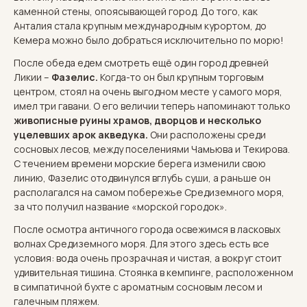
каменной стены, опоясывающей город. До того, как
Анталия стала крупным международным курортом, до
Кемера можно было добраться исключительно по морю!
После обеда едем смотреть ещё один город древней
Ликии –
Фазелис.
Когда-то он был крупным торговым
центром, стоял на очень выгодном месте у самого моря,
имел три гавани. О его величии теперь напоминают только
живописные руины храмов, дворцов и несколько
уцелевших арок акведука.
Они расположены среди
сосновых лесов, между поселениями Чамьюва и Текирова.
С течением времени морские берега изменили свою
линию, Фазелис отодвинулся вглубь суши, а раньше он
располагался на самом побережье Средиземного моря,
за что получил название «морской городок».
После осмотра античного города освежимся в ласковых
волнах Средиземного моря. Для этого здесь есть все
условия: вода очень прозрачная и чистая, а вокруг стоит
удивительная тишина. Стоянка в кемпинге, расположенном
в симпатичной бухте с ароматным сосновым лесом и
галечным пляжем.