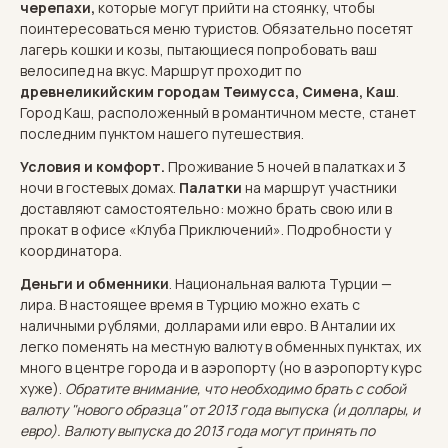
черепахи,
которые могут прийти на стоянку, чтобы
поинтересоваться меню туристов. Обязательно посетят
лагерь кошки и козы, пытающиеся попробовать ваш
велосипед на вкус. Маршрут проходит по
древнеликийским городам Теимусса, Симена, Каш
.
Город Каш, расположенный в романтичном месте, станет
последним пунктом нашего путешествия.
Условия и комфорт.
Проживание 5 ночей в палатках и 3
ночи в гостевых домах.
Палатки
на маршрут участники
доставляют самостоятельно: можно брать свою или в
прокат в офисе «Клуба Приключений». Подробности у
координатора.
Деньги и обменники
. Национальная валюта Турции —
лира. В настоящее время в Турцию можно ехать с
наличными рублями, долларами или евро. В Анталии их
легко поменять на местную валюту в обменных пунктах, их
много в центре города и в аэропорту (но в аэропорту курс
хуже).
Обратите внимание, что необходимо брать с собой
валюту "нового образца" от 2013 года выпуска (и доллары, и
евро). Валюту выпуска до 2013 года могут принять по