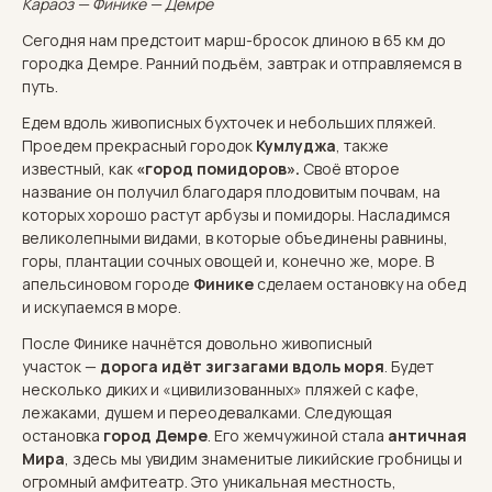
Караоз — Финике — Демре
Сегодня нам предстоит марш-бросок длиною в 65 км до
городка Демре. Ранний подъём, завтрак и отправляемся в
путь.
Едем вдоль живописных бухточек и небольших пляжей.
Проедем прекрасный городок
Кумлуджа
, также
известный, как
«город помидоров».
Своё второе
название он получил благодаря плодовитым почвам, на
которых хорошо растут арбузы и помидоры. Насладимся
великолепными видами, в которые объединены равнины,
горы, плантации сочных овощей и, конечно же, море. В
апельсиновом городе
Финике
сделаем остановку на обед
и искупаемся в море.
После Финике начнётся довольно живописный
участок —
дорога идёт зигзагами вдоль моря
. Будет
несколько диких и «цивилизованных» пляжей с кафе,
лежаками, душем и переодевалками. Следующая
остановка
город Демре
. Его жемчужиной стала
античная
Мира
, здесь мы увидим знаменитые ликийские гробницы и
огромный амфитеатр. Это уникальная местность,