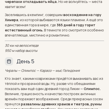
черепахи откладывать яйца.
Но не волнуйтесь — места
хватит всем!
Заселившись в кемпинг, совершим
восхождение на гору
Химера
, из которой выбиваются языки пламени. А ещё это
единственная гора в мире, где
365 дней в году горит
естественный огонь.
В темноте это смотрится особенно
впечатляюще, мистично и романтично.
30 км на велосипеде
950 м набор высоты
День 5
Чиралы — Олимпос — Караоз — мыс Гелидония
Кто знает, какими коврижками придётся выманивать вас из
тёплой и прозрачной воды. Ну, разве что обещаниями
показать вам ещё один древний город Ликии —
Олимпос.
Величие, грациозность и качество построек античных
времён поражают воображение. Среди прекрасных сосен
прячутся
развалины древних храмов и театров, руины