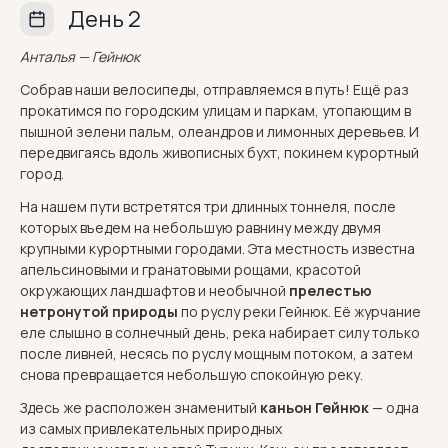
День 2
Анталья — Гейнюк
Собрав наши велосипеды, отправляемся в путь! Ещё раз
прокатимся по городским улицам и паркам, утопающим в
пышной зелени пальм, олеандров и лимонных деревьев. И
передвигаясь вдоль живописных бухт, покинем курортный
город.
На нашем пути встретятся три длинных тоннеля, после
которых въедем на небольшую равнину между двумя
крупными курортными городами. Эта местность известна
апельсиновыми и гранатовыми рощами, красотой
окружающих ландшафтов и необычной
прелестью
нетронутой природы
по руслу реки Гейнюк. Её журчание
еле слышно в солнечный день, река набирает силу только
после ливней, несясь по руслу мощным потоком, а затем
снова превращается небольшую спокойную реку.
Здесь же расположен знаменитый
каньон Гейнюк
— одна
из самых привлекательных природных