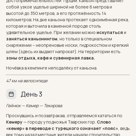
достопримечательностей Турции. Каньон представляет
собой узкое ущелье шириной не более 6 метров и
высотой до 350 метров, а его протяжённость 14
километров. На дне каньона протекает одноимённая река,
которая и выточила в каменной породе столь
удивительное ущелье. При желании можно
искупаться
и
заняться каньонингом
, но только в специальном
снаряжении – неопреновые носки, гидрокостюм и крепкий
шлем (здесь их выдают напрокат). На территории есть
зоны отдыха, кафе и сувенирная лавка.
Ночёвка в кемпинге неподалёку от каньона.
47 км на велосипеде
День 3
Гейнюк — Кемер — Текирова
Проснувшись и позавтракав, отправляемся кататься по
Кемеру
— городу у подножья Таврских гор.
Слово
«кемер» в переводе с турецкого означает «пояс»
, ведь
век тому назад местные жители начали строительство