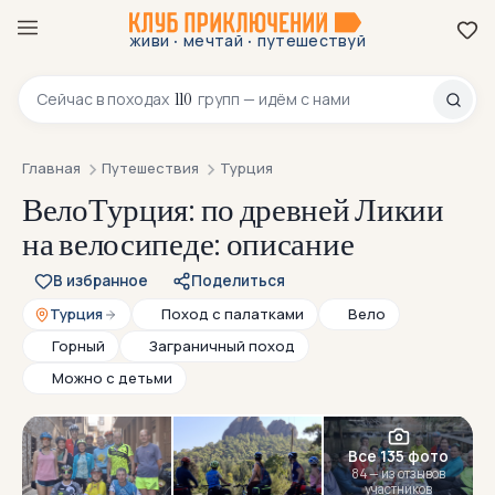
·
·
живи
мечтай
путешествуй
8 800 200-70-23
110
Сейчас в
походах
групп — идём с нами
Главная
Путешествия
Турция
ВелоТурция: по древней Ликии
на велосипеде: описание
В избранное
Поделиться
Турция
Поход с палатками
Вело
Горный
Заграничный поход
Можно с детьми
Все 135 фото
84 — из отзывов
участников