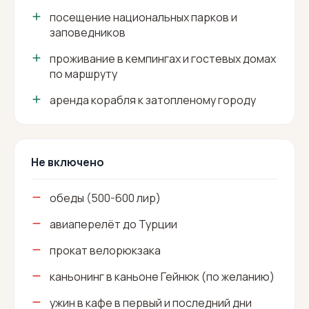
посещение национальных парков и
заповедников
проживание в кемпингах и гостевых домах
по маршруту
аренда корабля к затопленому городу
Не включено
обеды (500-600 лир)
авиаперелёт до Турции
прокат велорюкзака
каньонинг в каньоне Гейнюк (по желанию)
ужин в кафе в первый и последний дни