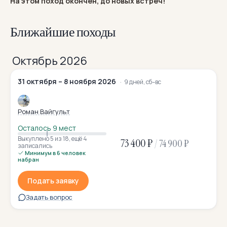
На этом поход окончен, до новых встреч!
Ближайшие походы
Октябрь 2026
31 октября – 8 ноября 2026
9 дней, сб–вс
Роман Вайгульт
Осталось 9 мест
Выкуплено 5
из 18
,
ещё 4
73 400 ₽
/
74 900 ₽
записались
Минимум в 6 человек
набран
Подать заявку
Задать вопрос