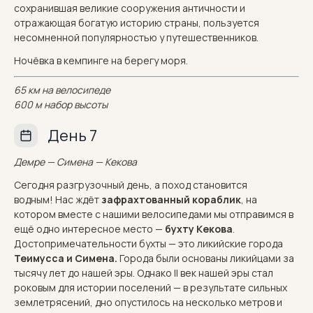
сохранившая великие сооружения античности и
отражающая богатую историю страны, пользуется
несомненной популярностью у путешественников.
Ночёвка в кемпинге на берегу моря.
65 км на велосипеде
600 м набор высоты
День 7
Демре — Симена — Кекова
Сегодня разгрузочный день, а поход становится
водным! Нас ждёт
зафрахтованный кораблик
, на
котором вместе с нашими велосипедами мы отправимся в
ещё одно интересное место —
бухту Кекова
.
Достопримечательности бухты — это ликийские города
Теимусса и Симена.
Города были основаны ликийцами за
тысячу лет до нашей эры. Однако II век нашей эры стал
роковым для истории поселений — в результате сильных
землетрясений, дно опустилось на несколько метров и