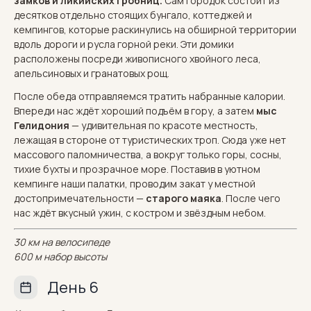
замков и ликийских гробниц.
Сам городок состоит из
десятков отдельно стоящих бунгало, коттеджей и
кемпингов, которые раскинулись на обширной территории
вдоль дороги и русла горной реки. Эти домики
расположены посреди живописного хвойного леса,
апельсиновых и гранатовых рощ.
После обеда отправляемся тратить набранные калории.
Впереди нас ждёт хороший подъём в гору, а затем
мыс
Гелидония
— удивительная по красоте местность,
лежащая в стороне от туристических троп. Сюда уже нет
массового паломничества, а вокруг только горы, сосны,
тихие бухты и прозрачное море. Поставив в уютном
кемпинге наши палатки, проводим закат у местной
достопримечательности —
старого маяка
. После чего
нас ждёт вкусный ужин, с костром и звёздным небом.
30 км на велосипеде
600 м набор высоты
День 6