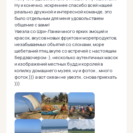
Ну и конечно, искреннее спасибо всей нашей
реально дружной и интересной команде, это
было отдельным для меня удовольствием
общение с вами!
Увезла со Шри-Ланки много ярких эмоций и
красок, вкусов новых фруктов и морепродуктов,
незабываемых объятий со слонами, море
щебетаний птиц вкупе со встречей с настоящим
бердзвочером :), несколько аутентичных масок
и изображений местных будд и королей в
копилку домашнего музея, ну и фоток .. много
фоток ))) а вот океан не увезти.. снова приехать
)))