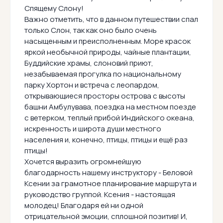
Спящему Слону!
Важно отметить, что в данном путешествии спал
только Слон, так как оно было очень
насыщенным и преисполненным. Море красок
яркой необычной природы, чайные плантации,
Буддийские храмы, слоновий приют,
незабываемая прогулка по национальному
парку Хортон и встреча с леопардом,
открывающиеся просторы острова с высоты
башни Амбулувава, поездка на местном поезде
с ветерком, теплый прибой Индийского океана,
искренность и широта души местного
населения и, конечно, птицы, птицы и ещё раз
птицы!
Хочется выразить огромнейшую
благодарность нашему инструктору - Беловой
Ксении за грамотное планирование маршрута и
руководство группой. Ксения - настоящая
молодец! Благодаря ей ни одной
отрицательной эмоции, сплошной позитив! И,