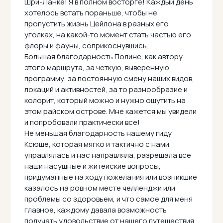
Шри-Ланке! Я в полном восторге! Каждый день
хотелось встать пораньше, чтобы не
пропустить жизнь Цейлона в разных его
уголках, на какой-то момент стать частью его
флоры и фауны, соприкоснувшись...
Большая благодарность Полине, как автору
этого маршрута, за четкую, выверенную
программу, за постоянную смену наших видов,
локаций и активностей, за то разнообразие и
колорит, который можно и нужно ощутить на
этом райском острове. Мне кажется мы увидели
и попробовали практически все!
Не меньшая благодарность нашему гиду
Ксюше, которая мягко и тактично с нами
управлялась и нас направляла, разрешала все
наши насущные и житейские вопросы,
придуманные на ходу пожелания или возникшие
казалось на ровном месте челленджи или
проблемы со здоровьем, и что самое для меня
главное, каждому давала возможность
получать удовольствие от нашего путешествия.