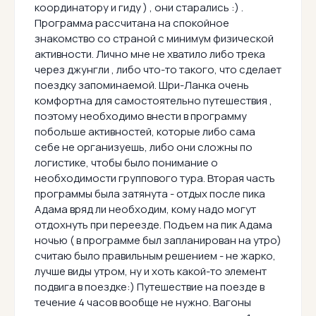
координатору и гиду ) , они старались :) .
Программа рассчитана на спокойное
знакомство со страной с минимум физической
активности. Лично мне не хватило либо трека
через джунгли , либо что-то такого, что сделает
поездку запоминаемой. Шри-Ланка очень
комфортна для самостоятельно путешествия ,
поэтому необходимо внести в программу
побольше активностей, которые либо сама
себе не организуешь, либо они сложны по
логистике, чтобы было понимание о
необходимости группового тура. Вторая часть
программы была затянута - отдых после пика
Адама вряд ли необходим, кому надо могут
отдохнуть при переезде. Подъем на пик Адама
ночью ( в программе был запланирован на утро)
считаю было правильным решением - не жарко,
лучше виды утром, ну и хоть какой-то элемент
подвига в поездке:) Путешествие на поезде в
течение 4 часов вообще не нужно. Вагоны