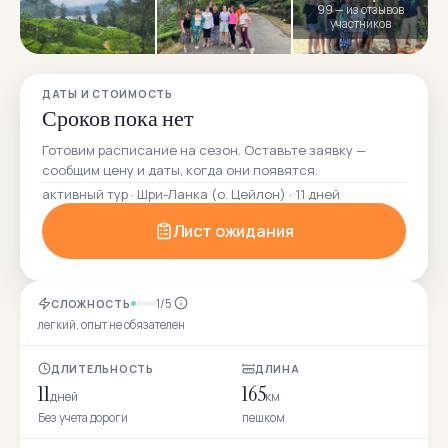
99 — из отзывов
участников
ДАТЫ И СТОИМОСТЬ
Сроков пока нет
Готовим расписание на сезон. Оставьте заявку —
сообщим цену и даты, когда они появятся.
активный тур · Шри-Ланка (о. Цейлон) · 11 дней
Лист ожидания
1/5
СЛОЖНОСТЬ
легкий, опыт не обязателен
ДЛИТЕЛЬНОСТЬ
ДЛИНА
11
165
дней
км
Без учета дороги
пешком