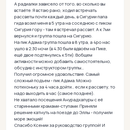
А радиалки зависело от того, во сколько вы
встаёте. Я встаю рано, ходил встречать
рассветы почти каждый день, в Сигурии папа
гида возил меня в 5 утра на соседнюю с пиком
Сигурия гору - там я встречал рассвет. А к 7ми
вернулся и группа пошла на Сигурию.
На пик Адама группа пошла в 8 утра, а 4ро нас
ушло в 2.30 ночи (в 4.30 были вдвоём на Пике,
ещё двое подтянулись к 5ти). Вобщем
активности можно добавить самостоятельно,
обсудив с инструктором группы...
Получил огромное удовольствие. Самый
сложный подъем - пик Адама. Можно
потихоньку за 4 часа дойти... если к рассвету, то
надо выходить в час (самое позднее).
Не хватало посещения Анурадхапуры с её
старинными храмами-ступами. Приняли
решение катнуть на поезде до Эллы - получили
море эмоций!
Спасибо Ксении за руководство группой! И