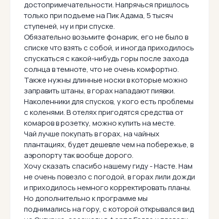
достопримечательности. Напрячься пришлось
только при подъеме на Пик Адама, 5 тысяч
ступеней, ну и при спуске.
Обязательно возьмите фонарик, его не было в
списке что взять с собой, и иногда приходилось
спускаться с какой-нибудь горы после захода
солнца в темноте, что не очень комфортно.
Также нужны длинные носки в которые можно
заправить штаны, в горах нападают пиявки.
Наколенники для спусков, у кого есть проблемы
с коленями. В отелях пригодятся средства от
комаров в розетку, можно купить на месте.
Чай лучше покупать в горах, на чайных
плантациях, будет дешевле чем на побережье, в
аэропорту так вообще дорого.
Хочу сказать спасибо нашему гиду - Насте. Нам
не очень повезло с погодой, в горах лили дожди
и приходилось немного корректировать планы.
Но дополнительно к программе мы
поднимались на гору, с которой открывался вид