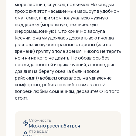
море лестниц, спусков, подъемов. Но каждый
проходил этот насыщенный маршрут в удобном
ему темпе, и при этом получал всю нужную
поддержку (моральную, техническую,
информационную). Это конечно заслуга
Ксении, она умудрялась держать всю иногда
расползающуюся в разные стороны (или по
времени) группу в поле зрения, никого не терять
но и ни на кого не давить. Не обошлось без
неожиданностей и приключений, а последние
два дня на берегу океана были и вовсе
райскими)) вобщем оказалось на удивление
комфортно, ребята спасибо вам за это. И
вопреки любым сомнениям, дерзайте! Оно того
стоит.
Сложность
Можно расслабиться
Кто водил