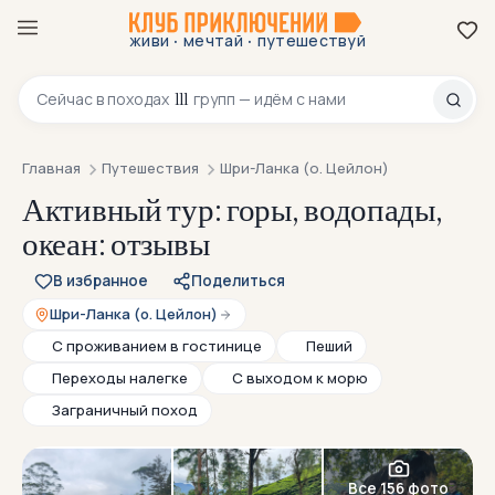
·
·
живи
мечтай
путешествуй
8 800 200-70-23
111
Сейчас в
походах
групп — идём с нами
Главная
Путешествия
Шри-Ланка (о. Цейлон)
Активный тур: горы, водопады,
океан: отзывы
В избранное
Поделиться
Шри-Ланка (о. Цейлон)
С проживанием в гостинице
Пеший
Переходы налегке
С выходом к морю
Заграничный поход
Все 156 фото