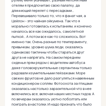
рулем) меня укачивает, разным непонятным
отелям я предпочитаю свою палатку, да
длиннющий перелет с пересадками...
Перевешивало только то, что я фанат чая, а
Цейлон - это чайная ойкумена. Так что я
морально готовилась к испытаниям, и конечно
началось все как ожидалось, самолетной
пыткой... А потом все как-то сложилось. Вот
именно так. Очень разные по темпераменту,
привычкам, уровню шума люди, оказались
одинаково тактичны чтобы стараться друг
друга не напрягать. На самом переднем
сиденье прям рядом с водителем автобуса
даже головокружительные серпантины только
радовали изумительными пейзажами. Море
свежих фруктов не дало разгуляться навеянным
кондиционером соплям. Фотоохота за птицами
оказалась настолько заразительной что в нее
включились все, включая наших местных гидов. А
по вечерам оказалось уютно поболтать или
поиграть в настолки. И надо признать что было