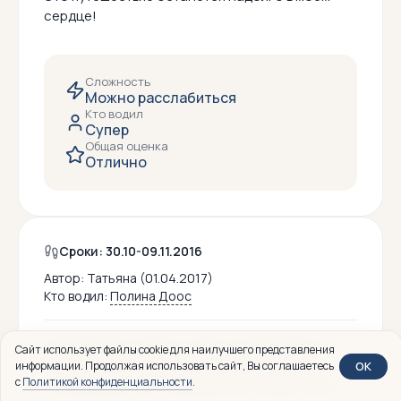
сердце!
Сложность
Можно расслабиться
Кто водил
Супер
Общая оценка
Отлично
Сроки: 30.10-09.11.2016
Автор:
Татьяна (01.04.2017)
Кто водил:
Полина Доос
Всем привет! Если вы хотите познакомиться с
Сайт использует файлы cookie для наилучшего представления
Шри Ланкой, вам сюда.Поход прекрасно
OK
информации. Продолжая использовать сайт, Вы соглашаетесь
с
Политикой конфиденциальности
.
спланирован, все знаковые места Шри Ланки