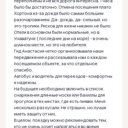
переполнены и не вся дорога интересна. 1 часа
было бы достаточно. Отмена посещения плато
Хортона из-за дождя было самым большим
разочарованием. Да- дождь, да- сильный, но
это-тропики. Рисков для жизни никаких не было.
Отели в основном были нормальные, но в
Унаватуне ( последние дни на море) - в очень
шумном месте, но это на любителя.
Гид Анастасия четко организовывала наши
передвижения и рассказывала нам о каждом
посещаемом объекте, за что отдельное
спасибо.
Автобус и водитель для переездов - комфортны
и надежны.
На будущее необходимо включить в список
снаряжения длинные носки или бахиллы для
прогулок в тех местах, где есть пиявки. Меня
несколько раз кусали. Не страшно, но лучше
иметь защиту от них.
В целом, поездку можно рекомендовать тем,
кто не очень хочет напрягаться во время