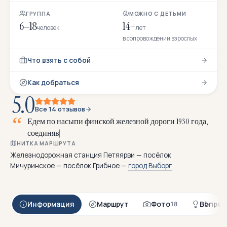
ГРУППА
МОЖНО С ДЕТЬМИ
6–18
14+
человек
лет
в сопровождении взрослых
Что взять с собой
Как добраться
5.0
Все 14 отзывов
Е
д
е
м
п
о
н
а
с
ы
п
и
ф
и
н
с
к
о
й
ж
е
л
е
з
н
о
й
д
о
р
о
г
и
1
9
3
0
г
о
д
а
,
с
о
е
д
и
н
я
в
ш
е
й
М
и
ч
у
р
и
н
с
к
о
е
и
В
НИТКА МАРШРУТА
Железнодорожная станция Петяярви — посёлок
Мичуринское — посёлок Грибное —
город Выборг
Информация
Маршрут
Фото
Вопрос
18