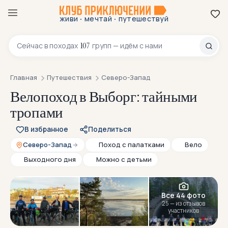
·
·
живи
мечтай
путешествуй
8 800 200-70-23
107
Сейчас в
походах
групп — идём с нами
Главная
Путешествия
Северо-Запад
Велопоход в Выборг: тайными
тропами
В избранное
Поделиться
Северо-Запад
Поход с палатками
Вело
Выходного дня
Можно с детьми
Все 44 фото
25 — из отзывов
участников