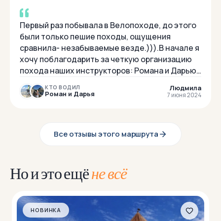
Первый раз побывала в Велопоходе, до этого
были только пешие походы, ощущения
сравнила- незабываемые везде.))).В начале я
хочу поблагодарить за четкую организацию
похода наших инструкторов: Романа и Дарью.
За интересную и познавательную информац...
Людмила
КТО ВОДИЛ
Роман и Дарья
7 июня 2024
Все отзывы этого маршрута
Но и это ещё
не всё
НОВИНКА