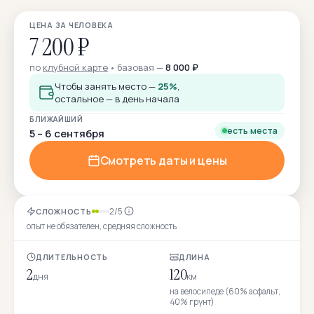
ЦЕНА ЗА ЧЕЛОВЕКА
7 200 ₽
по
клубной карте
базовая —
8 000 ₽
Чтобы занять место —
25%
,
остальное — в день начала
БЛИЖАЙШИЙ
есть места
5 – 6 сентября
Смотреть даты и цены
2/5
СЛОЖНОСТЬ
опыт не обязателен, средняя сложность
ДЛИТЕЛЬНОСТЬ
ДЛИНА
2
120
дня
км
на велосипеде (60% асфальт,
40% грунт)