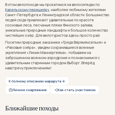
В этом велопоходе мы прокатимся на велосипедах по
Карельскому перешейку
, наиболее любимому жителями
Санкт-Петербурга и Ленинградской области. Большинство
людей сюда привлекают удивительные по красоте
сосновые леса, песчаные пляжи Финского залива,
уникальные природные ландшафты и большое количество
чистейших озёр. Для велотуристов здесь просто рай.
Посетим природные заказники «Гряда Вярямянселькя» и
«Раковые озёра», увидим сохранившиеся военные
укрепления «Линии Маннергейма», побываем на
заброшенном военном аэродроме и познакомимся с
удивительным старинным городом Выборг. Вперёд,
навстречу приключениям!
К полному описанию маршрута
Личное снаряжение
Как стать участником
Ближайшие походы