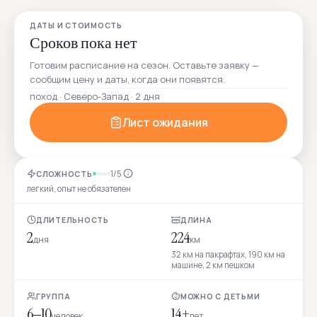
ДАТЫ И СТОИМОСТЬ
Сроков пока нет
Готовим расписание на сезон. Оставьте заявку —
сообщим цену и даты, когда они появятся.
поход · Северо-Запад · 2 дня
Лист ожидания
1/5
СЛОЖНОСТЬ
легкий, опыт не обязателен
ДЛИТЕЛЬНОСТЬ
ДЛИНА
2
224
дня
км
32 км на пакрафтах, 190 км на
машине, 2 км пешком
ГРУППА
МОЖНО С ДЕТЬМИ
6–10
14+
человек
лет