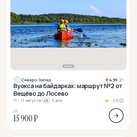
Северо-Запад
4.95
· 21
Вуокса на байдарках: маршрут №2 от
Вещёво до Лосево
11 – 13 августа
·
3 дня
+3
2/5
ОТ
15 900 ₽