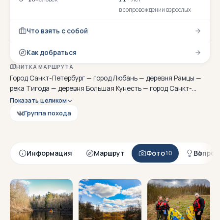
в сопровождении взрослых
Что взять с собой
Как добраться
НИТКА МАРШРУТА
Город Санкт-Петербург — город Любань — деревня Рамцы —
река Тигода — деревня Большая Кунесть — город Санкт-
Петербург
Показать целиком
Группа похода
Информация
Маршрут
Фото
Вопрос
10