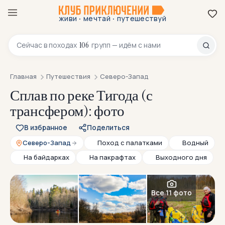
·
·
живи
мечтай
путешествуй
8 800 200-70-23
106
Сейчас в
походах
групп — идём с нами
Главная
Путешествия
Северо-Запад
Сплав по реке Тигода (с
трансфером): фото
В избранное
Поделиться
Северо-Запад
Поход с палатками
Водный
На байдарках
На пакрафтах
Выходного дня
Все 11 фото