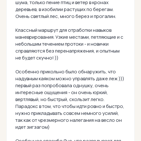
шума, только пение птиц и ветер в кронах
деревьев, в изобилии растущих по берегам.
Очень светлый лес, много берез и прогалин.
Классный маршрут для отработки навыков
маневрирования. Узкие местами, петляющие и с
небольшим течением протоки - и новички
справляются без перенапряжения, и опытным
не будет скучно! ))
Особенно прикольно было обнаружить, что
надувным каяком можно управлять даже леж )))
первый раз попробовала однушку, очень
интересные ощущения - он очень юркий,
вертлявый, но быстрый, скользит легко.
Парадокс в том, что чтобы идти ровно и быстро,
нужно прикладывать совсем немного усилий,
так как от чрезмерного налегания на весло он
идет зигзагом)
Особенное спасибо Яне, что разведывает для