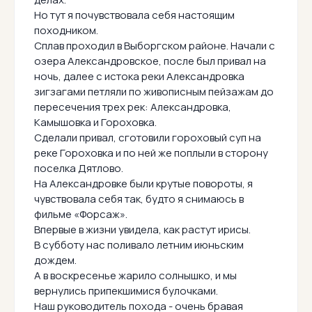
Но тут я почувствовала себя настоящим
походником.
Сплав проходил в Выборгском районе. Начали с
озера Александровское, после был привал на
ночь, далее с истока реки Александровка
зигзагами петляли по живописным пейзажам до
пересечения трех рек: Александровка,
Камышовка и Гороховка.
Сделали привал, сготовили гороховый суп на
реке Гороховка и по ней же поплыли в сторону
поселка Дятлово.
На Александровке были крутые повороты, я
чувствовала себя так, будто я снимаюсь в
фильме «Форсаж».
Впервые в жизни увидела, как растут ирисы.
В субботу нас поливало летним июньским
дождем.
А в воскресенье жарило солнышко, и мы
вернулись припекшимися булочками.
Наш руководитель похода - очень бравая