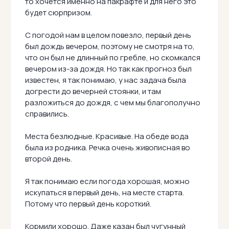
то хочется именно на пакрафте и для него это
будет сюрпризом.
С погодой нам в целом повезло, первый день
был дождь вечером, поэтому не смотря на то,
что он был не длинный по гребле, но скомкался
вечером из-за дождя. Но так как прогноз был
известен, я так понимаю, у нас задача была
догрести до вечерней стоянки, и там
разложиться до дождя, с чем мы благополучно
справились.
Места безлюдные. Красивые. На обеде вода
была из родника. Речка очень живописная во
второй день.
Я так понимаю если погода хорошая, можно
искупаться в первый день, на месте старта.
Потому что первый день короткий.
Кормили хорошо. Даже казан был чугунный