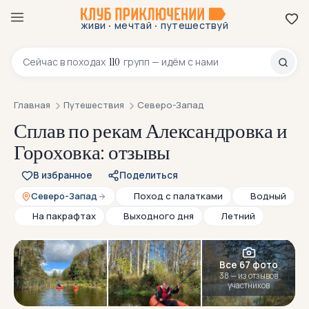
·
·
живи
мечтай
путешествуй
8 800 200-70-23
110
Сейчас в
походах
групп — идём с нами
Главная
Путешествия
Северо-Запад
Сплав по рекам Александровка и
Гороховка: отзывы
В избранное
Поделиться
Северо-Запад
Поход с палатками
Водный
На пакрафтах
Выходного дня
Летний
Все 67 фото
38 — из отзывов
участников