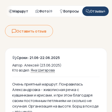
я
Маршрут
Фото
Вопросы
Отзывы
28
4
Оставить отзыв
Сроки: 21.06-22.06.2025
Автор:
Алексей (23.06.2025)
Кто водил:
Яна Шигарова
Очень приятный маршрут. Понравилась
Александровка - живописная речка с
кувшинками и ирисами, и при этом благодаря
своим постоянным петляниям ни сколько не
скучная. Организация на высоте. Борщ в походе
- это нечто.