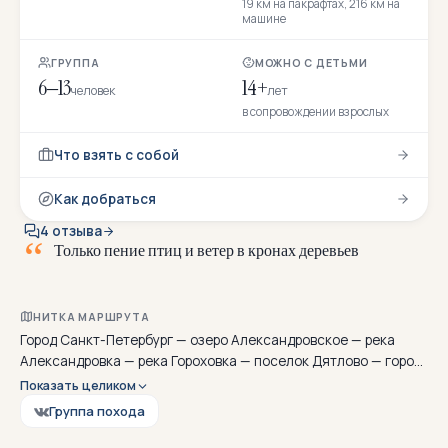
19 км на пакрафтах, 216 км на
машине
ГРУППА
МОЖНО С ДЕТЬМИ
6–13
14+
человек
лет
в сопровождении взрослых
Что взять с собой
Как добраться
4 отзыва
Б
е
р
е
г
а
НИТКА МАРШРУТА
Город Санкт-Петербург — озеро Александровское — река
Александровка — река Гороховка — поселок Дятлово — город
Санкт-Петербург
Показать целиком
Группа похода