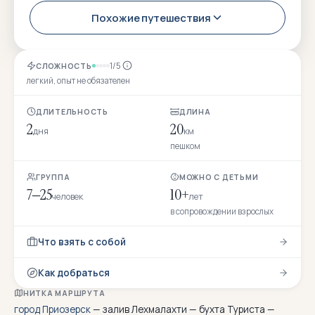
Похожие путешествия
1/5
СЛОЖНОСТЬ
легкий, опыт не обязателен
ДЛИТЕЛЬНОСТЬ
ДЛИНА
2
20
дня
км
пешком
ГРУППА
МОЖНО С ДЕТЬМИ
7–25
10+
человек
лет
в сопровождении взрослых
Что взять с собой
Как добраться
НИТКА МАРШРУТА
город Приозерск
— залив Лехмалахти — бухта Туриста —