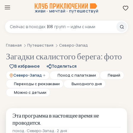
·
·
живи
мечтай
путешествуй
8 800 200-70-23
108
Сейчас в
походах
групп — идём с нами
Главная
Путешествия
Северо-Запад
Загадки скалистого берега: фото
В избранное
Поделиться
Северо-Запад
Поход с палатками
Пеший
Переходы с рюкзаками
Выходного дня
Можно с детьми
Эта программа в настоящее время не
проводится.
поход · Северо-Запад · 2 дня