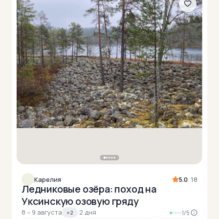
Карелия
5.0
· 18
Ледниковые озёра: поход на
Уксинскую озовую гряду
8 – 9 августа
·
2 дня
+2
1/5