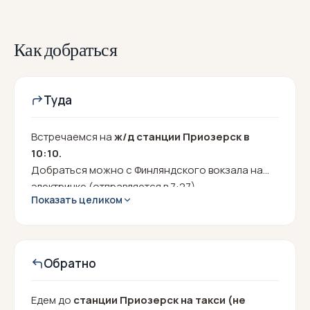
Как добраться
Туда
Встречаемся на
ж/д станции Приозерск в
10:10.
Добраться можно с Финляндского вокзала на
электричке (отправляется в 7:27).
Показать целиком
От Приозерска до начала тропы и обратно мы
поедем на такси. Такси не включено в стоимость
похода и оплачивается участниками отдельно.
Обратно
Едем до
станции Приозерск на такси (не