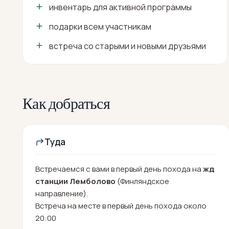
инвентарь для активной программы
подарки всем участникам
встреча со старыми и новыми друзьями
Как добраться
Туда
Встречаемся с вами в первый день похода на
жд
станции Лемболово
(Финляндское
направление).
Встреча на месте в первый день похода около
20:00