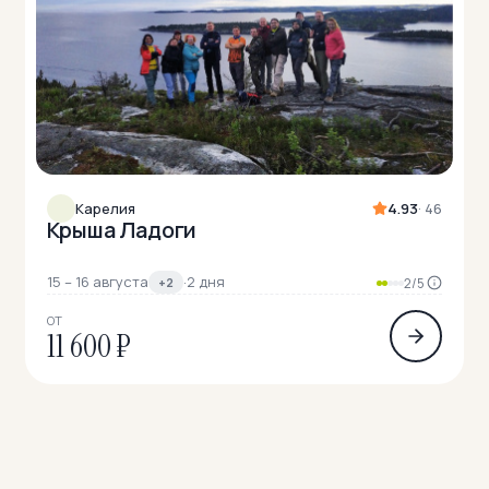
Карелия
4.93
· 46
Крыша Ладоги
15 – 16 августа
·
2 дня
+2
2/5
ОТ
11 600 ₽