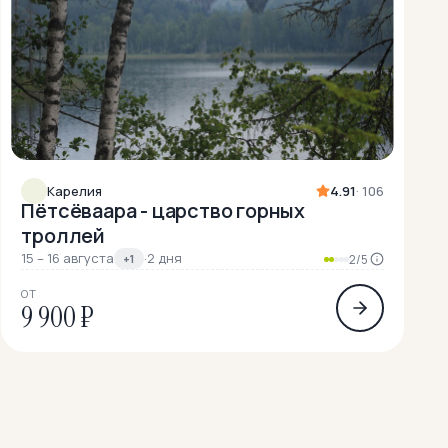
Карелия
4.91
· 106
Пётсёваара - царство горных
троллей
15 – 16 августа
·
2 дня
+1
2/5
ОТ
9 900 ₽