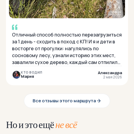
Отличный способ полностью перезагрузиться
за 1 день - сходить в поход с КП! И я и дети в
восторге от прогулки: нагулялись по
сосновому лесу, узнали историю этих мест,
завалили сухое дерево, каждый сам отпилил
по бревнышку, донес до костра и приготови...
Александра
КТО ВОДИЛ
Мария
2 мая 2026
Все отзывы этого маршрута
Но и это ещё
не всё