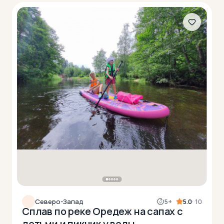
Северо-Запад
5+
5.0
· 10
Сплав по реке Оредеж на сапах с
детьми и пикник у воды