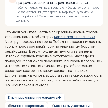
программа рассчитана на родителей с детьми.
Ребёнка нельзя отправить одного, и без детей в этот поход
не записаться. Ищете взрослый маршрут, куда можно
взять ребёнка? Смотрите походы с пометкой
«можно с
детьми»
.
Это маршрут - путешествие по красивым лесным тропам,
хранящим память об истории
Карельского перешейка
.
Маршрут проходит по тропе Победы, по красивым лесным
тропам через сосновый лес и по живописным берегам
реки Рощинка. В этом походе мы немного заглянем в
историю, сделаем красивые фотографии, насладимся
природой карельского перешейка, поиграем в полезные и
интересные активные командные игры, обязательно
разожжем костер и пожарим сосиски на шпажках.
Для желающих в конце маршрута есть также возможность
посетить теплый бассейн под открытым небом и сауну в
SPA - комплексе в Райвола
К полному описанию маршрута
Личное снаряжение
Как стать участником