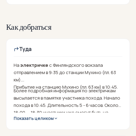
Как добраться
Туда
На
электричке
с Финляндского вокзала
отправлением в 9:35 до станции Мухино (пл. 63
км).
Прибытие на станцию Мухино (пл. 63 км) в 10:45.
Более подробная информация по электричкам
высылается в памятке участника похода. Начало
похода в 10:45. Длительность 5 - 6 часов. Около
18:00 — 18:30 участники уже смогут быть на
Показать целиком
Финляндском вокзале.