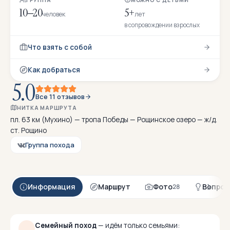
10–20
5+
человек
лет
в сопровождении взрослых
Что взять с собой
Как добраться
5.0
Все 11 отзывов
НИТКА МАРШРУТА
пл. 63 км (Мухино) — тропа Победы — Рощинское озеро — ж/д.
ст. Рощино
Группа похода
Информация
Маршрут
Фото
Вопрос
28
Семейный поход
— идём только семьями: