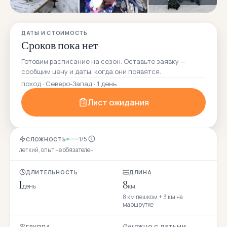
ДАТЫ И СТОИМОСТЬ
Сроков пока нет
Готовим расписание на сезон. Оставьте заявку —
сообщим цену и даты, когда они появятся.
поход · Северо-Запад · 1 день
Лист ожидания
1/5
СЛОЖНОСТЬ
легкий, опыт не обязателен
ДЛИТЕЛЬНОСТЬ
ДЛИНА
1
8
день
км
8 км пешком + 3 км на
маршрутке
ГРУППА
МОЖНО С ДЕТЬМИ