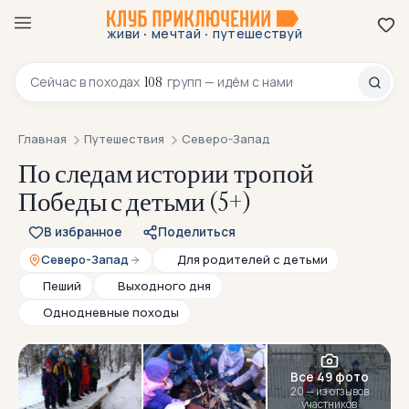
·
·
живи
мечтай
путешествуй
8 800 200-70-23
108
Сейчас в
походах
групп — идём с нами
Главная
Путешествия
Северо-Запад
По следам истории тропой
Победы с детьми (5+)
В избранное
Поделиться
Северо-Запад
Для родителей с детьми
Пеший
Выходного дня
Однодневные походы
Все 49 фото
20 — из отзывов
участников