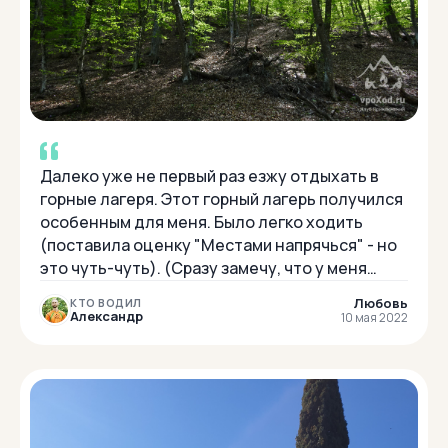
Далеко уже не первый раз езжу отдыхать в
горные лагеря. Этот горный лагерь получился
особенным для меня. Было легко ходить
(поставила оценку "Местами напрячься" - но
это чуть-чуть). (Сразу замечу, что у меня
было всё, что требовалось по списку снаряж...
Любовь
КТО ВОДИЛ
Александр
10 мая 2022