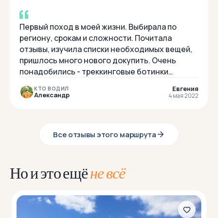
Первый поход в моей жизни. Выбирала по
региону, срокам и сложности. Почитала
отзывы, изучила списки необходимых вещей,
пришлось много нового докупить. Очень
понадобились - треккинговые ботинки
(разнашивала в течение недели до похода, во
Евгения
КТО ВОДИЛ
время похода...
Александр
4 мая 2022
Все отзывы этого маршрута
Но и это ещё
не всё