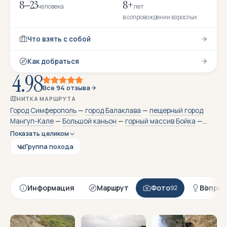
8–23
8+
человека
лет
в сопровождении взрослых
Что взять с собой
Как добраться
4.98
Все 94 отзыва
НИТКА МАРШРУТА
Город Симферополь
—
город Балаклава
—
пещерный город
Мангуп-Кале
—
Большой каньон
—
горный массив Бойка
—
гора Ильяс-Кая
— Сюйренская крепость — монастырь Челтер-
Показать целиком
Коба — Симферополь
Группа похода
Информация
Маршрут
Фото
Вопрос
92