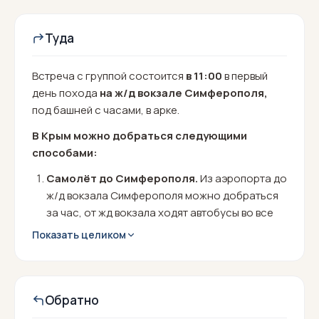
Туда
Встреча с группой состоится
в 11:00
в первый
день похода
на
ж/д вокзале Симферополя,
под башней с часами, в арке.
В Крым можно добраться следующими
способами:
Самолёт до Симферополя.
Из аэропорта до
ж/д вокзала Симферополя можно добраться
за час, от жд вокзала ходят автобусы во все
города Крыма. ЛИБО от нового Аэропорта
Показать целиком
можно забронировать автобус до нужного
города онлайн и заранее (не забыть
заложить время на получение багажа с
самолёта – около часа).
Обратно
Единый билет от РЖД (поезд +автобус).