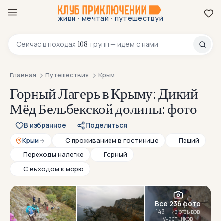
·
·
живи
мечтай
путешествуй
8 800 200-70-23
108
Сейчас в
походах
групп — идём с нами
Главная
Путешествия
Крым
Горный Лагерь в Крыму: Дикий
Мёд Бельбекской долины: фото
В избранное
Поделиться
Крым
С проживанием в гостинице
Пеший
Переходы налегке
Горный
С выходом к морю
Все 236 фото
143 — из отзывов
участников