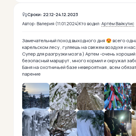
Сроки: 22.12-24.12.2023
Автор:
Валерия (11.01.2024)
Кто водил:
Артём Вайкутис
Замечательный поход выходного дня 😍 всего одна 
карельском лесу , гуляешь на свежем воздухе и н
Супер для разгрузки мозга ) Артем -очень хороший
безопасный маршрут , много кормил и окружал заб
Баня на охотничьей базе невероятная , всем обяз
парение