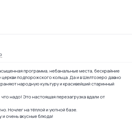
о
асыщенная программа, небанальные места, бескрайние
церкви подпорожского кольца. Да и в Шелтозеро давно
охраняют народную культуру и красивейший старинный
 что надо! Это настоящая перезагрузка вдали от
о. Ночлег на тёплой и уютной базе.
у и очень вкусные блюда!