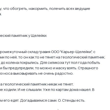
.
у, что обогреть, накормить, полечить всех ведущие
.
ческий памятник у Щелейки.
промежуточный склад гравия ООО "Карьер-Щелейки", с
по ней, то он как то не тянет на геологический памятник.
до колена покрылись. Для силикоза тут пол года побыть
ли бы предупредили, то можно и маску взять. Страшного
из носа выковыривать не очень радостно.
а геологический памятник никак не тянет.
не ходили. И не слышали. Уже по картам дома нашел. В
чем его едят. Догадываемся сами. О. Стенды есть.