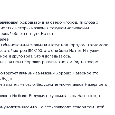
тавляющая: Хороший вид на озеро и город. Ни слова о
остях, истории названия, текущем назначении.
ервый объект на пути. Но нет.
алее.
 Обыкновенный скальный выступ над городом. Таких море.
ысотой метров 150-200, это они были. Но нет. Интуиция
ное, в другой раз. Это я догадываюсь.
 не заявлены. Хорошая разминка ногам. Вид на озеро.
-то торгует личными зайчиками. Хорошо. Наверное это
 будет.
е заявлен. Не было. Ведущим не упоминались. Наверное, в
влена. Не было. Ведущим не упоминались. Наверное, в
ному волеизьявлению. То есть приперло-говори сам. Чтоб