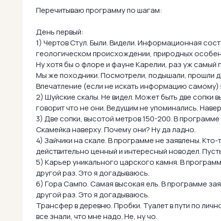
Перечитываю программу по шагам:
День первый:
1) Чертов Стул. Были. Видели. Информационная сос
геологическом происхождении, природных особенн
Ну хотя бы о флоре и фауне Карелии, раз уж самый п
Мы же походники. Посмотрели, подышали, прошли д
Впечатление (если не искать информацию самому):
2) Шуйские скалы. Не видел. Может быть две сопки в
говорит что не они. Ведущим не упоминались. Навер
3) Две сопки, высотой метров 150-200. В программе
Скамейка наверху. Почему они? Ну да ладно.
4) Зайчики на скале. В программе не заявлены. Кто
действительно ценный и интересный новодел. Пусть
5) Карьер уникального царского камня. В программ
другой раз. Это я догадываюсь.
6) Гора Сампо. Самая высокая ель. В программе зая
другой раз. Это я догадываюсь.
Трансфер в деревню. Пробки. Туалет в пути по лич
все знали, что мне надо. Не, ну чо.