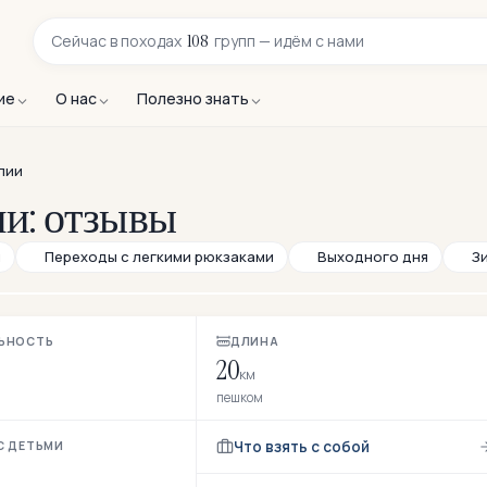
108
Сейчас в
походах
групп — идём с нами
ие
О нас
Полезно знать
лии
и: отзывы
й
Переходы с легкими рюкзаками
Выходного дня
З
ЬНОСТЬ
ДЛИНА
20
км
пешком
Что взять с собой
С ДЕТЬМИ