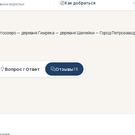
Как добраться
дении взрослых
тоозеро — деревня Гимрека — деревня Щелейки — Город Петрозаво
Вопрос / Ответ
Отзывы
15
сова