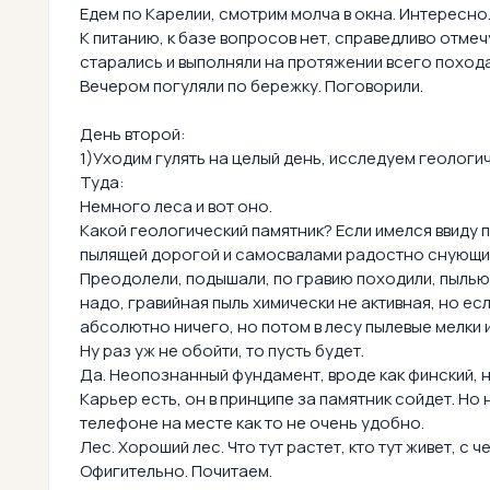
Едем по Карелии, смотрим молча в окна. Интересно
К питанию, к базе вопросов нет, справедливо отмеч
старались и выполняли на протяжении всего похода
Вечером погуляли по бережку. Поговорили.
День второй:
1)Уходим гулять на целый день, исследуем геологи
Туда:
Немного леса и вот оно.
Какой геологический памятник? Если имелся ввиду 
пылящей дорогой и самосвалами радостно снующими 
Преодолели, подышали, по гравию походили, пылью 
надо, гравийная пыль химически не активная, но ес
абсолютно ничего, но потом в лесу пылевые мелки 
Ну раз уж не обойти, то пусть будет.
Да. Неопознанный фундамент, вроде как финский, н
Карьер есть, он в принципе за памятник сойдет. Но 
телефоне на месте как то не очень удобно.
Лес. Хороший лес. Что тут растет, кто тут живет, с 
Офигительно. Почитаем.