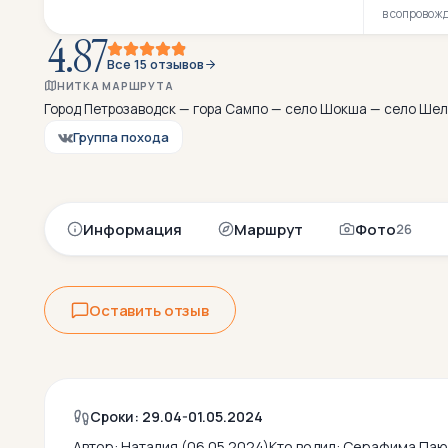
в сопровож
4.87
Все 15 отзывов
НИТКА МАРШРУТА
Город Петрозаводск — гора Сампо — село Шокша — село Шел
Группа похода
Информация
Маршрут
Фото
26
Оставить отзыв
Сроки: 29.04-01.05.2024
Автор:
Наталия (06.05.2024)
Кто водил:
Серафима Паю