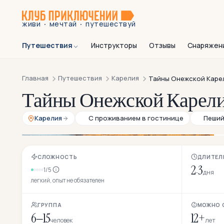
·
·
живи
мечтай
путешествуй
Путешествия
Инструкторы
Отзывы
Снаряжен
Главная
Путешествия
Карелия
Тайны Онежской Каре
Тайны Онежской Карели
Карелия
С проживанием в гостинице
Пеши
СЛОЖНОСТЬ
ДЛИТЕЛ
2
3
1/5
-
дня
легкий, опыт не обязателен
ГРУППА
МОЖНО 
6–15
12+
человек
лет