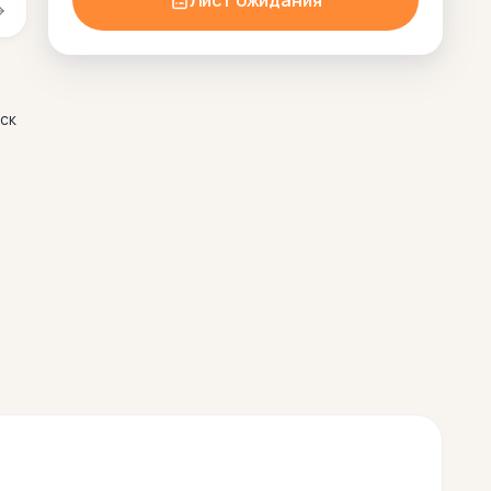
Лист ожидания
дск