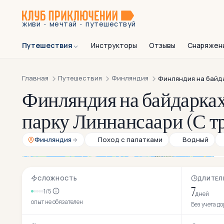
·
·
живи
мечтай
путешествуй
Путешествия
Инструкторы
Отзывы
Снаряжен
Главная
Путешествия
Финляндия
Финляндия на байд
Финляндия на байдарках
парку Линнансаари (С т
Финляндия
Поход с палатками
Водный
СЛОЖНОСТЬ
ДЛИТЕЛ
7
1/5
дней
опыт не обязателен
Без учета д