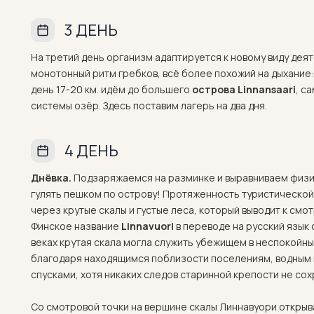
3 ДЕНЬ
На третий день организм адаптируется к новому виду дея
монотонный ритм гребков, всё более похожий на дыхание:
день 17-20 км. идём до большего
острова Linnansaari
, с
системы озёр. Здесь поставим лагерь на два дня.
4 ДЕНЬ
Днёвка.
Подзаряжаемся на разминке и выравниваем физич
гулять пешком по острову! Протяженность туристической 
через крутые скалы и густые леса, который выводит к смо
Финское название
Linnavuori
в переводе на русский язык
веках крутая скала могла служить убежищем в неспокой
благодаря находящимся поблизости поселениям, водным 
спусками, хотя никаких следов старинной крепости не со
Со смотровой точки на вершине скалы Линнавуори открыв