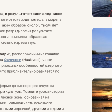
та,
в результате таяния ледников
 юге оттоку воды помешала морена
Таким образом около 5 тысяч лет
рой разрядилось в результате
вновь понизился, образовав
 сильно изрезанную.
аари”
, расположенный на границе
ра
Хаукивеси
(Haukivesi), части
х природных особенностей озерного
, что приблизительно равняется по
 ферме до сих пор практикуется
рм культуры. Помните уроки истории
 лесной зоны, основанная на
ений. Большая часть основного
огатыми черникой, другими ягодами и