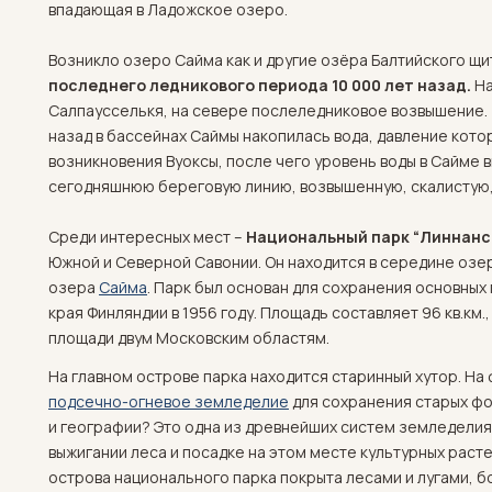
впадающая в Ладожское озеро.
Возникло озеро Сайма как и другие озёра Балтийского щи
последнего ледникового периода 10 000 лет назад.
На
Салпаусселькя, на севере послеледниковое возвышение. 
назад в бассейнах Саймы накопилась вода, давление кото
возникновения Вуоксы, после чего уровень воды в Сайме 
сегодняшнюю береговую линию, возвышенную, скалистую,
Среди интересных мест –
Национальный парк “Линнанс
Южной и Северной Савонии. Он находится в середине озе
озера
Сайма
. Парк был основан для сохранения основны
края Финляндии в 1956 году. Площадь составляет 96 кв.км.
площади двум Московским областям.
На главном острове парка находится старинный хутор. На
подсечно-огневое земледелие
для сохранения старых фо
и географии? Это одна из древнейших систем земледелия
выжигании леса и посадке на этом месте культурных раст
острова национального парка покрыта лесами и лугами, б