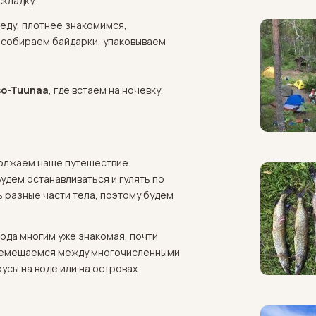
складку.
 еду, плотнее знакомимся,
 собираем байдарки, упаковываем
so-Tuunaa
, где встаём на ночёвку.
должаем наше путешествие.
удем останавливаться и гулять по
ь разные части тела, поэтому будем
ода многим уже знакомая, почти
Перемещаемся между многочисленными
сы на воде или на островах.