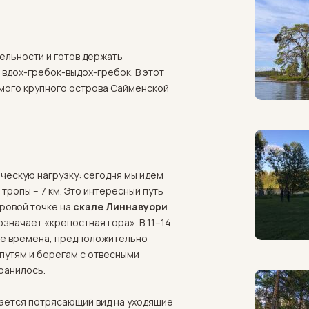
тельности и готов держать
 вдох-гребок-выдох-гребок. В этот
амого крупного острова Сайменской
ескую нагрузку: сегодня мы идем
тропы – 7 км. Это интересный путь
тровой точке на
скале Линнавуори
.
 означает «крепостная гора». В 11–14
ные времена, предположительно
путям и берегам с отвесными
хранилось.
ается потрясающий вид на уходящие