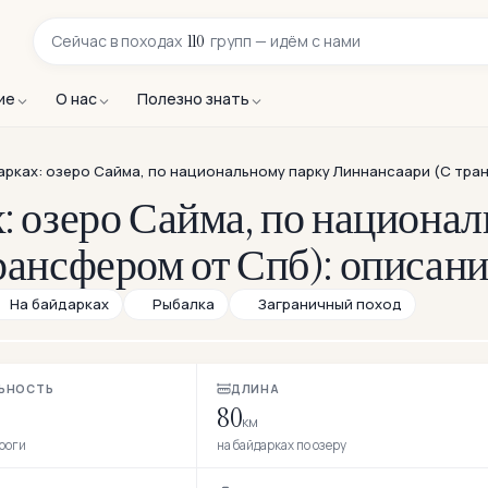
110
Сейчас в
походах
групп — идём с нами
ие
О нас
Полезно знать
арках: озеро Сайма, по национальному парку Линнансаари (С тра
: озеро Сайма, по национа
рансфером от Спб): описан
На байдарках
Рыбалка
Заграничный поход
ЬНОСТЬ
ДЛИНА
80
км
ороги
на байдарках по озеру