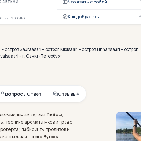
Что взять с собой
С ДЕТЬМИ
Как добраться
дении взрослых
и
,
д
р
о
в
а
м
и
,
к
о
с
т
р
о
в
и
щ
– остров Sauraasari – остров Kilpisaari – остров Linnansaari – остров
ivalsaaari – г. Санкт-Петербург
Вопрос / Ответ
Отзывы
4
е неисчислимые заливы
Саймы
,
, терпкие ароматы мхов и трав с
роверта”, лабиринты проливов и
единственная –
река Вуокса
,