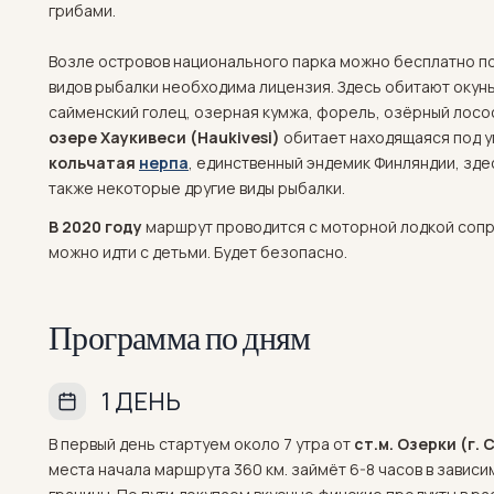
грибами.
Возле островов национального парка можно бесплатно по
видов рыбалки необходима лицензия. Здесь обитают окунь, 
сайменский голец, озерная кумжа, форель, озёрный лосос
озере Хаукивеси (Haukivesi)
обитает находящаяся под 
кольчатая
нерпа
, единственный эндемик Финляндии, зде
также некоторые другие виды рыбалки.
В 2020 году
маршрут проводится с моторной лодкой сопр
можно идти с детьми. Будет безопасно.
Программа по дням
1 ДЕНЬ
В первый день стартуем около 7 утра от
ст.м. Озерки (г.
места начала маршрута 360 км. займёт 6-8 часов в завис