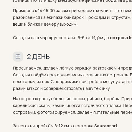
границы. По пути докупаем вкусные финские продукты в ра
Примерно к 14-15:00 часам приезжаем в кемпинг, готовим
разбиваемся на экипажи байдарок. Проходим инструктаж,
вещи и ближе к вечеру выходим.
Сегодня наш маршрут составит 5-6 км. Идём до
острова I
2 ДЕНЬ
Просыпаемся, делаем лёгкую зарядку, завтракаем и про
Сегодня пойдём среди живописных скалистых островков. Б
некоторым из них. С непривычки при гребле могут устават
разминаться и совершенствовать нашу технику.
На островах растут большие сосны, рябины, берёзы. Прир
карельская: скалы, камни, иногда встречаются пляжи. 
островами, фотографируемся, делаем питательные переку
За сегодня пройдём 8-12 км. до острова
Sauraasari.