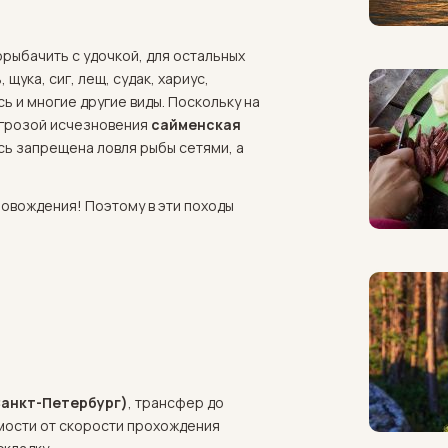
рыбачить с удочкой, для остальных
щука, сиг, лещ, судак, хариус,
ь и многие другие виды. Поскольку на
угрозой исчезновения
сайменская
сь запрещена ловля рыбы сетями, а
овождения! Поэтому в эти походы
 Санкт-Петербург)
, трансфер до
имости от скорости прохождения