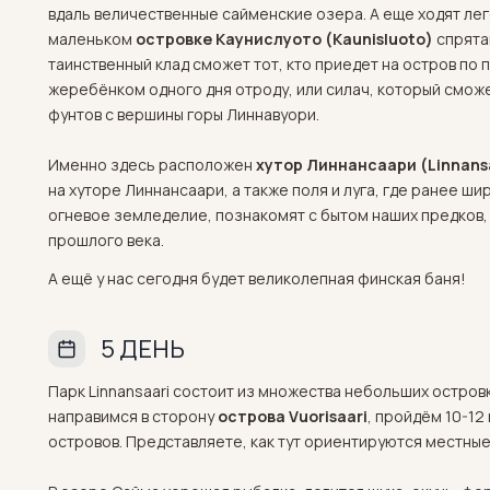
вдаль величественные сайменские озера. А еще ходят ле
маленьком
островке Каунислуото (Kaunisluoto)
спрята
таинственный клад сможет тот, кто приедет на остров по 
жеребёнком одного дня отроду, или силач, который смож
фунтов с вершины горы Линнавуори.
Именно здесь расположен
хутор Линнансаари (Linnans
на хуторе Линнансаари, а также поля и луга, где ранее ш
огневое земледелие, познакомят с бытом наших предков, 
прошлого века.
А ещё у нас сегодня будет великолепная финская баня!
5 ДЕНЬ
Парк Linnansaari состоит из множества небольших остров
направимся в сторону
острова Vuorisaari
, пройдём 10-1
островов. Представляете, как тут ориентируются местны