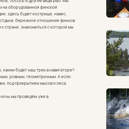
ель, лосось и другие виды рыб. Мы
м на оборудованной финской
дии, здесь будет кострище, навес,
ы отдыха, бережное отношение финнов
к стране, знакомиться с которой мы
, каким будет наш трек в навигаторе?
ным, ровным, геометричным. А если
ки, под прикрытием мысов и леса.
 ночь мы проведём уже в