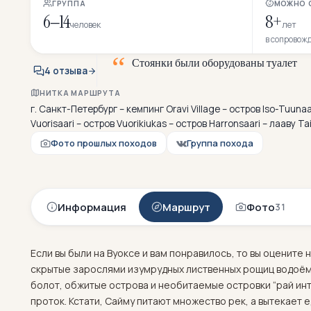
ГРУППА
МОЖНО 
6–14
8+
человек
лет
в сопровож
С
т
о
я
н
к
и
б
ы
л
и
о
б
о
р
у
д
о
в
а
н
ы
т
у
а
л
е
т
а
м
4 отзыва
НИТКА МАРШРУТА
г. Санкт-Петербург – кемпинг Oravi Village – остров Iso-Tuunaa 
Vuorisaari – остров Vuorikiukas – остров Harronsaari – лааву Ta
Фото прошлых походов
Группа похода
Информация
Маршрут
Фото
31
Если вы были на Вуоксе и вам понравилось, то вы оценит
скрытые зарослями изумрудных лиственных рощиц водоёмы
болот, обжитые острова и необитаемые островки “рай инт
проток. Кстати, Сайму питают множество рек, а вытекает 