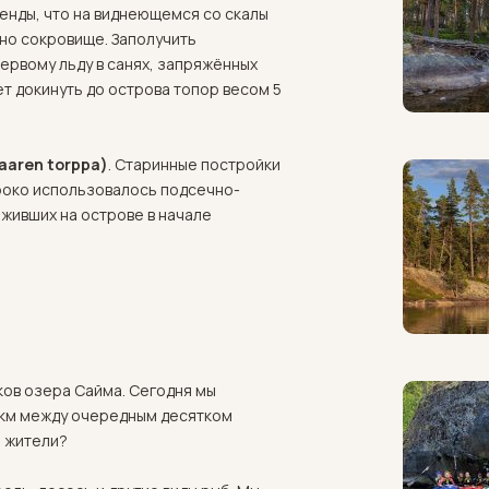
генды, что на виднеющемся со скалы
но сокровище. Заполучить
первому льду в санях, запряжённых
ет докинуть до острова топор весом 5
aaren torppa)
. Старинные постройки
ироко использовалось подсечно-
живших на острове в начале
ков озера Сайма. Сегодня мы
2 км между очередным десятком
е жители?