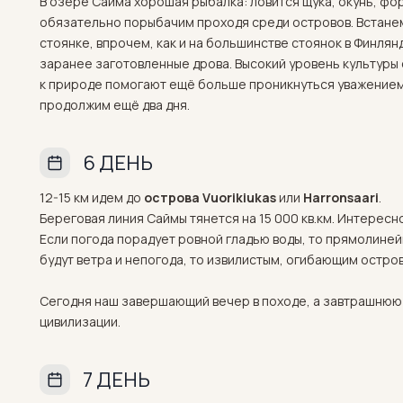
В озере Сайма хорошая рыбалка: ловится щука, окунь, фор
обязательно порыбачим проходя среди островов. Встане
стоянке, впрочем, как и на большинстве стоянок в Финлян
заранее заготовленные дрова. Высокий уровень культур
к природе помогают ещё больше проникнуться уважением 
продолжим ещё два дня.
6 ДЕНЬ
12-15 км идем до
острова Vuorikiukas
или
Harronsaari
.
Береговая линия Саймы тянется на 15 000 кв.км. Интересно
Если погода порадует ровной гладью воды, то прямолиней
будут ветра и непогода, то извилистым, огибающим остров
Сегодня наш завершающий вечер в походе, а завтрашнюю
цивилизации.
7 ДЕНЬ