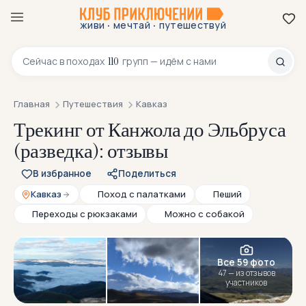
·
·
живи
мечтай
путешествуй
8 800 200-70-23
110
Сейчас в
походах
групп — идём с нами
Главная
Путешествия
Кавказ
Трекинг от Канжола до Эльбруса
(разведка): отзывы
В избранное
Поделиться
Кавказ
Поход с палатками
Пеший
Переходы с рюкзаками
Можно с собакой
Все 59 фото
47 — из отзывов
участников