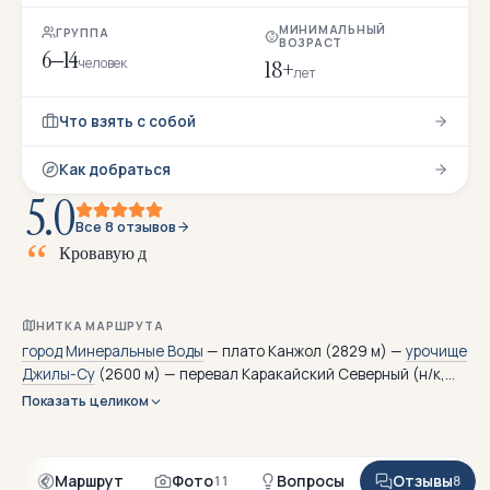
МИНИМАЛЬНЫЙ
ГРУППА
ВОЗРАСТ
6–14
человек
18+
лет
Что взять с собой
Как добраться
5.0
Все 8 отзывов
К
р
о
в
а
в
у
ю
д
о
р
о
г
у
н
а
з
в
а
л
и
и
з
-
з
а
к
р
о
в
и
ж
и
в
НИТКА МАРШРУТА
город Минеральные Воды
— плато Канжол (2829 м) —
урочище
Джилы-Су
(2600 м) — перевал Каракайский Северный (н/к,
2889 м) — перевал Кыртыкауш (н/к, 3250 м) — озеро
Показать целиком
Сылтранкель (3200 м) — долина Сылтрансу — посёлок
Верхний Баксан — город Минеральные Воды
я
Маршрут
Фото
Вопросы
Отзывы
11
8