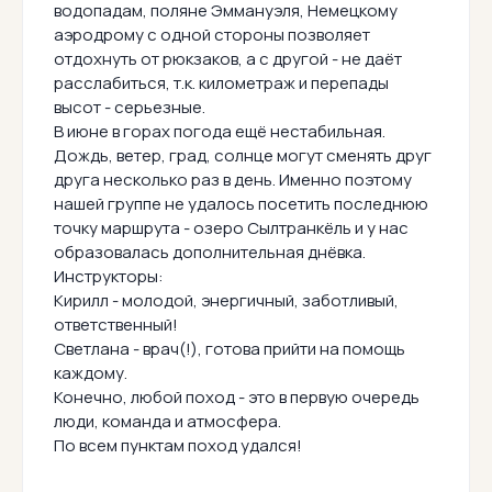
водопадам, поляне Эммануэля, Немецкому
аэродрому с одной стороны позволяет
отдохнуть от рюкзаков, а с другой - не даёт
расслабиться, т.к. километраж и перепады
высот - серьезные.
В июне в горах погода ещё нестабильная.
Дождь, ветер, град, солнце могут сменять друг
друга несколько раз в день. Именно поэтому
нашей группе не удалось посетить последнюю
точку маршрута - озеро Сылтранкёль и у нас
образовалась дополнительная днёвка.
Инструкторы:
Кирилл - молодой, энергичный, заботливый,
ответственный!
Светлана - врач(!), готова прийти на помощь
каждому.
Конечно, любой поход - это в первую очередь
люди, команда и атмосфера.
По всем пунктам поход удался!