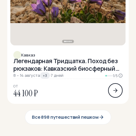
Кавказ
Легендарная Тридцатка. Поход без
рюкзаков: Кавказский биосферный
заповедник
8 – 14 августа
·
7 дней
+3
1/5
ОТ
44 100 ₽
Все 898 путешествий пешком