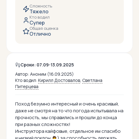
Сложность
Тяжело
Кто водил
Супер
Общая оценка
Отлично
Сроки: 07.09-13.09.2025
Автор:
Аноним (16.09.2025)
Кто водил:
Кирилл Достовалов
,
Светлана
Питерцева
Поход безумно интересный и очень красивый,
даже не смотря на то что погода испытывала на
прочность, мы справились и прошли до конца
при разных сложностях!
Инструктора кайфовые, отдельное им спасибо
и низкий поклон 🙇) за способность держать