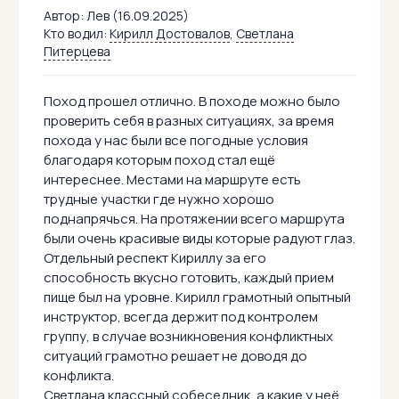
Автор:
Лев (16.09.2025)
Кто водил:
Кирилл Достовалов
,
Светлана
Питерцева
Поход прошел отлично. В походе можно было
проверить себя в разных ситуациях, за время
похода у нас были все погодные условия
благодаря которым поход стал ещё
интереснее. Местами на маршруте есть
трудные участки где нужно хорошо
поднапрячься. На протяжении всего маршрута
были очень красивые виды которые радуют глаз.
Отдельный респект Кириллу за его
способность вкусно готовить, каждый прием
пище был на уровне. Кирилл грамотный опытный
инструктор, всегда держит под контролем
группу, в случае возникновения конфликтных
ситуаций грамотно решает не доводя до
конфликта.
Светлана классный собеседник, а какие у неё