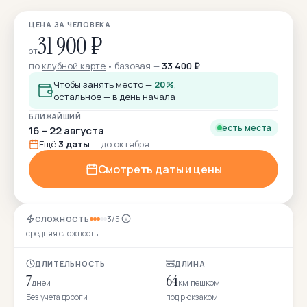
ЦЕНА ЗА ЧЕЛОВЕКА
31 900 ₽
от
по
клубной карте
базовая —
33 400 ₽
Чтобы занять место —
20%
,
остальное — в день начала
БЛИЖАЙШИЙ
есть места
16 – 22 августа
Ещё
3 даты
— до октября
Смотреть даты и цены
3/5
СЛОЖНОСТЬ
средняя сложность
ДЛИТЕЛЬНОСТЬ
ДЛИНА
7
64
дней
км пешком
Без учета дороги
под рюкзаком