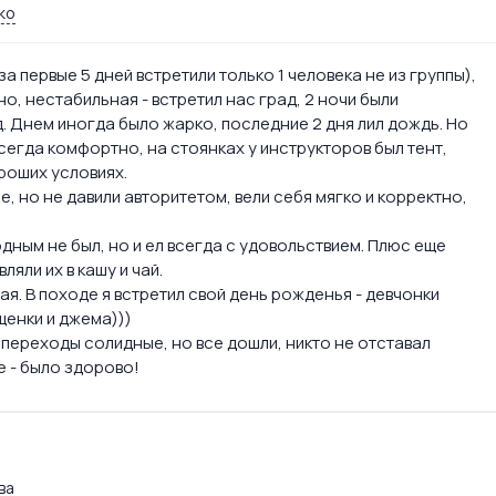
ко
а первые 5 дней встретили только 1 человека не из группы),
но, нестабильная - встретил нас град, 2 ночи были
д. Днем иногда было жарко, последние 2 дня лил дождь. Но
сегда комфортно, на стоянках у инструкторов был тент,
ороших условиях.
, но не давили авторитетом, вели себя мягко и корректно,
дным не был, но и ел всегда с удовольствием. Плюс еще
яли их в кашу и чай.
я. В походе я встретил свой день рожденья - девчонки
щенки и джема)))
 переходы солидные, но все дошли, никто не отставал
е - было здорово!
ва