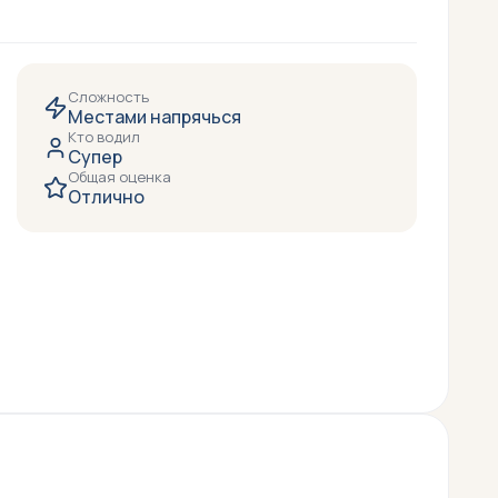
Сложность
Местами напрячься
Кто водил
Супер
Общая оценка
Отлично