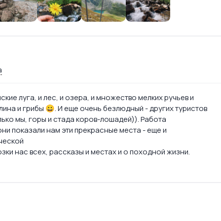
а
кие луга, и лес, и озера, и множество мелких ручьев и
лина и грибы 😀. И еще очень безлюдный - других туристов
лько мы, горы и стада коров-лошадей)). Работа
они показали нам эти прекрасные места - еще и
ической
озки нас всех, рассказы и местах и о походной жизни.
а