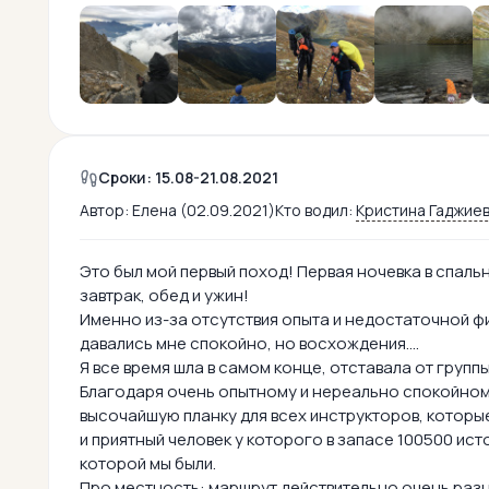
Сроки: 15.08-21.08.2021
Автор:
Елена (02.09.2021)
Кто водил:
Кристина Гаджие
Это был мой первый поход! Первая ночевка в спаль
завтрак, обед и ужин!
Именно из-за отсутствия опыта и недостаточной ф
давались мне спокойно, но восхождения….
Я все время шла в самом конце, отставала от груп
Благодаря очень опытному и нереально спокойному
высочайшую планку для всех инструкторов, которы
и приятный человек у которого в запасе 100500 ист
которой мы были.
Про местность: маршрут действительно очень разно