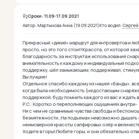
Сроки: 11.09-17.09.2021
Автор:
Мартынова Анна (19.09.2021)
Кто водил:
Сергей
Прекрасный «дикий» маршрут для интровертов и лю
просто, но это того стоит!Красота, от которой з
благодарность за инструктаж использования сна
внимательность к каждому и индивидуальный подхо
поддержку, шёл замыкающим, поддерживал, стимули
Вы лучшие!
Отдельное спасибо каждому из нашей «банды», все
когда была необходимость (недостающим снаряже
поддержкой, буду помнить каждого из вас и ждать в
Р.С.: Коротко о переполняющих ощущениях внутри-
Ни с чем не сравнимые чувства свободы и беспомо
безмятежности...На подъемах невозможно дышать 
неимоверной красоты сапфировых озёр и величест
Ходите в горы!Любите горы, и они обязательно от