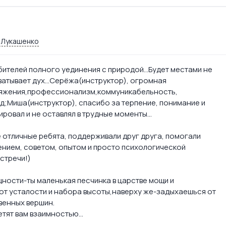
 Лукашенко
бителей полного уединения с природой…Будет местами не
ахватывает дух…Серёжа(инструктор), огромная
ряжения,профессионализм,коммуникабельность,
д;Миша(инструктор), спасибо за терпение, понимание и
ровал и не оставлял в трудные моменты…
 отличные ребята, поддерживали друг друга, помогали
нием, советом, опытом и просто психологической
стречи!)
щности-ты маленькая песчинка в царстве мощи и
от усталости и набора высоты,наверху же-задыхаешься от
венных вершин.
ветят вам взаимностью…