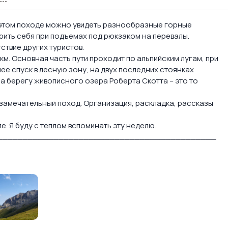
 этом походе можно увидеть разнообразные горные
рить себя при подъемах под рюкзаком на перевалы.
ствие других туристов.
км. Основная часть пути проходит по альпийским лугам, при
ее спуск в лесную зону, на двух последних стоянках
а берегу живописного озера Роберта Скотта – это то
 замечательный поход. Организация, раскладка, рассказы
. Я буду с теплом вспоминать эту неделю.
___________________________________________