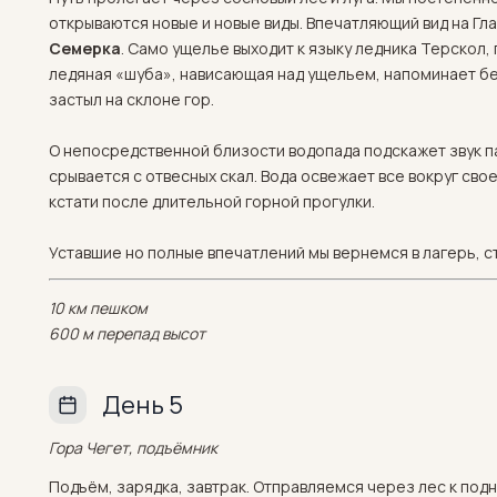
открываются новые и новые виды. Впечатляющий вид на Гл
Семерка
. Само ущелье выходит к языку ледника Терскол, п
ледяная «шуба», нависающая над ущельем, напоминает б
застыл на склоне гор.
О непосредственной близости водопада подскажет звук п
срывается с отвесных скал. Вода освежает все вокруг сво
кстати после длительной горной прогулки.
Уставшие но полные впечатлений мы вернемся в лагерь, 
10 км пешком
600 м перепад высот
День 5
Гора Чегет, подъёмник
Подъём, зарядка, завтрак. Отправляемся через лес к по