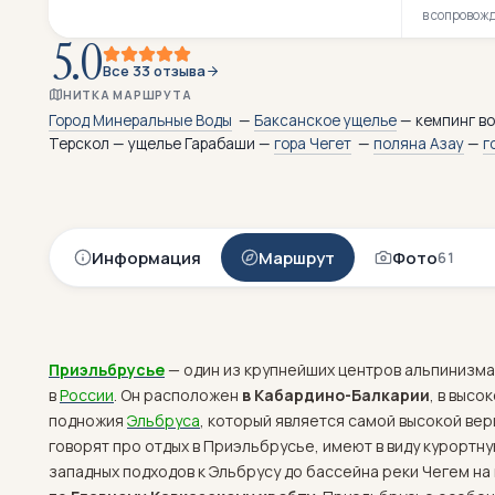
в сопровож
5.0
Все 33 отзыва
НИТКА МАРШРУТА
Город Минеральные Воды
—
Баксанское ущелье
— кемпинг в
Терскол — ущелье Гарабаши —
гора Чегет
—
поляна Азау
—
г
Информация
Маршрут
Фото
61
Приэльбрусье
— один из крупнейших центров альпинизма
в
России
. Он расположен
в Кабардино-Балкарии
, в высо
подножия
Эльбруса
, который является самой высокой верш
говорят про отдых в Приэльбрусье, имеют в виду курортн
западных подходов к Эльбрусу до бассейна реки Чегем на