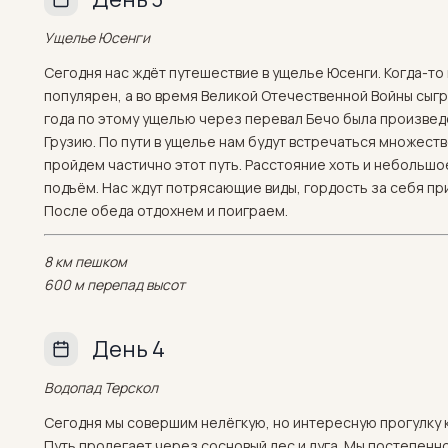
Ущелье Юсенги
Сегодня нас ждёт путешествие в ущелье Юсенги. Когда-то
популярен, а во время Великой Отечественной Войны сыг
года по этому ущелью через перевал Бечо была произвед
Грузию. По пути в ущелье нам будут встречаться множеств
пройдем частично этот путь. Расстояние хоть и небольшо
подъём. Нас ждут потрясающие виды, гордость за себя пр
После обеда отдохнем и поиграем.
8 км пешком
600 м перепад высот
День 4
Водопад Терскол
Сегодня мы совершим нелёгкую, но интересную прогулку
Путь пролегает через сосновый лес и луга. Мы постепенн