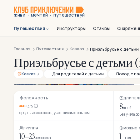
·
·
живи
мечтай
путешествуй
Путешествия
Инструкторы
Отзывы
Снаряжен
Главная
Путешествия
Кавказ
Приэльбрусье с детьми 
Приэльбрусье с детьми (в
Кавказ
Для родителей с детьми
Поход с па
СЛОЖНОСТЬ
ДЛИТЕЛ
8
3/5
дней
средняя сложность, участникам с опытом
Без учета д
ГРУППА
МОЖНО 
10–23
1+
человека
год