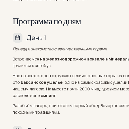
Программа по дням
День 1
Приезд и знакомство с величественными горами
Встречаемся
на железнодорожном вокзале в Минерал
грузимся в автобус.
Нас со всех сторон окружают величественные горы, на с
Это
Баксанское ущелье
, одно из самых красивых ущели
нашему лагерю. На высоте почти 2000 м над уровнем моря
расположен
кемпинг
.
Разобьём лагерь, приготовим первый обед. Вечер посвятим
походными традициями.