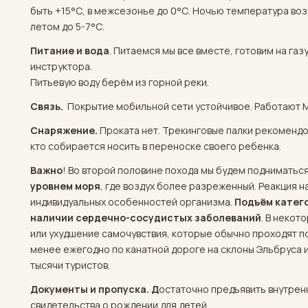
быть +15°С, в межсезонье до 0°С. Ночью температура во
летом до 5-7°С.
Питание и вода
. Питаемся мы все вместе, готовим на га
инструктора.
Питьевую воду берём из горной реки.
Связь.
Покрытие мобильной сети устойчивое. Работают 
Снаряжение.
Проката нет. Трекинговые палки рекомендо
кто собирается носить в переноске своего ребенка.
Важно
! Во второй половине похода мы будем подниматьс
уровнем моря
, где воздух более разреженный. Реакция на
индивидуальных особенностей организма.
Подъём катег
наличии
сердечно-сосудистых заболеваний
. В неко
или ухудшение самочувствия, которые обычно проходят по
менее ежегодно по канатной дороге на склоны Эльбруса 
тысячи туристов.
Документы и пропуска.
Д
остаточно предъявить внутрен
свидетельства о рождении для детей.