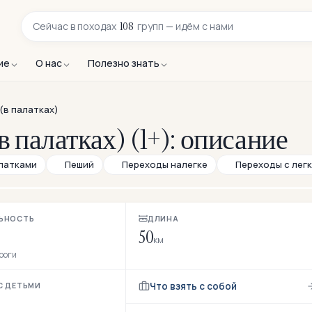
108
Сейчас в
походах
групп — идём с нами
ие
О нас
Полезно знать
(в палатках)
 палатках) (1+): описание
латками
Пеший
Переходы налегке
Переходы с лег
ЬНОСТЬ
ДЛИНА
50
км
ороги
Что взять с собой
С ДЕТЬМИ