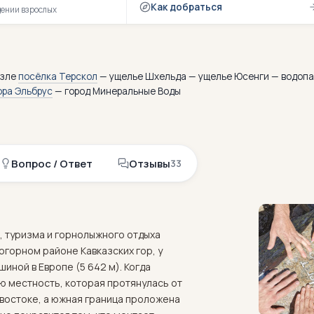
Как добраться
дении взрослых
озле
посёлка Терскол
— ущелье Шхельда — ущелье Юсенги — водоп
ора Эльбрус
— город Минеральные Воды
Вопрос / Ответ
Отзывы
33
, туризма и горнолыжного отдыха
когорном районе Кавказских гор, у
иной в Европе (5 642 м). Когда
ую местность, которая протянулась от
 востоке, а южная граница проложена