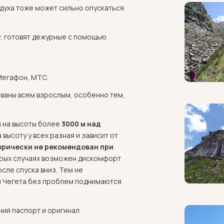
здуха тоже может сильно опускаться
зу, готовят дежурные с помощью
Мегафон, МТС.
ваны всем взрослым, особенно тем,
я на высоты более
3000 м над
 высоту у всех разная и зависит от
орически не рекомендован
при
торых случаях возможен дискомфорт
сле спуска вниз. Тем не
и Чегета без проблем поднимаются
ний паспорт и оригинал