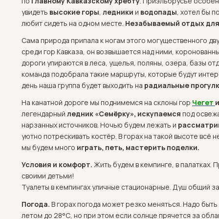
по
Главному Кавказскому хребту
. Приэльбрусье особен
увидеть
высокие горы
,
ледники
и
водопады
, хотел бы 
любит сидеть на одном месте.
Незабываемый отдых для 
Сама природа припала к ногам этого могущественного дву
среди гор Кавказа, он возвышается над ними, коронованн
дороги упираются в леса, ущелья, поляны, озера, базы от
команда подобрала такие маршруты, которые будут интер
день наша группа будет выходить на
радиальные прогулк
На канатной дороге мы поднимемся на склоны гор
Чегет
легендарный
ледник «Семёрку», искупаемся
под освеж
нарзанных источников. Ночью будем лежать и
рассматри
уютно потрескивать костёр. В горах на такой высоте всё 
мы будем много
играть, петь, мастерить поделки.
Условия и комфорт.
Жить будем в кемпинге, в палатках.
своими детьми!
Туалеты в кемпингах уличные стационарные. Душ общий за
Погода.
В горах погода может резко меняться. Надо быть
летом до 28°С, но при этом если солнце прячется за обл