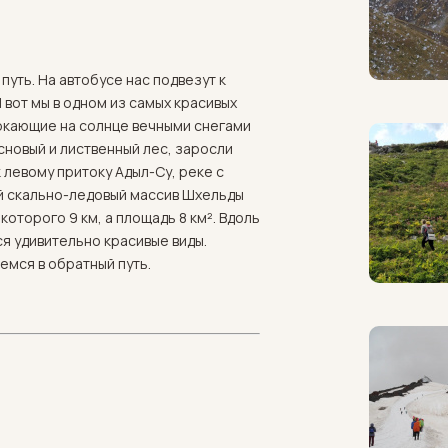
путь. На автобусе нас подвезут к
И вот мы в одном из самых красивых
ркающие на солнце вечными снегами
сновый и лиственный лес, заросли
 левому притоку Адыл-Су, реке с
ый скально-ледовый массив Шхельды
которого 9 км, а площадь 8 км². Вдоль
я удивительно красивые виды.
емся в обратный путь.