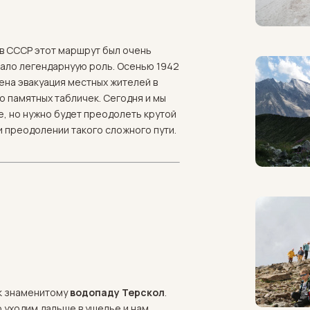
 в СССР этот маршрут был очень
рало легендарнуую роль. Осенью 1942
ена эвакуация местных жителей в
о памятных табличек. Сегодня и мы
е, но нужно будет преодолеть крутой
и преодолении такого сложного пути.
 к знаменитому
водопаду Терскол
.
о уходим дальше в ущелье и нам