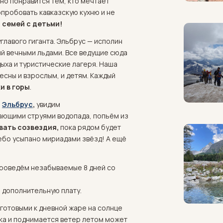
но понравится тем, кто мечтает
попробовать кавказскую кухню и не
семей с детьми!
главого гиганта. Эльбрус — исполин
ый вечными льдами. Все ведущие сюда
дыха и туристические лагеря. Наша
есны и взрослым, и детям. Каждый
и в горы
.
и
Эльбрус
,
увидим
ающими струями водопада, попьём из
вать созвездия,
пока рядом будет
небо усыпано мириадами звёзд! А ещё
 Проведём незабываемые 8 дней со
 дополнительную плату.
 готовыми к дневной жаре на солнце
ака и поднимается ветер летом может