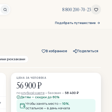
8 800 200-70-23
Подобрать путешествие
В избранное
Поделиться
кими рюкзаками
Все 398 фото
ЦЕНА ЗА ЧЕЛОВЕКА
336 — из отзывов участников
56 900 ₽
по
клубной карте
базовая —
58 400 ₽
Детям — скидки до 80%
Чтобы занять место —
10%
,
остальное — в день начала