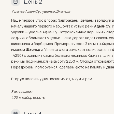
День 2
Ущелье Адыл-Су , ущелье Шхельда
Наше первое утро в горах. Завтракаем, делаем зарядку и в 
началу нашего первого маршрута к устью реки
Адыл-Су
. 
ущелий — ущелье Адыл-Су. Остроконечные вершины и све
ледники обрамляют ущелье. Наша дорога ведёт сквозь со
шиповника и барбариса. Примерно через 3 км мы выйдем к
именем
Шхельда
. Ущелье с юга замыкает величественн
(4250) с одним из самых больших ледников Кавказа, длина 
реки мы поднимемся на высоту 2250 м. Отсюда открываютс
Передохнём, полюбуемся, сделаем фото на память и двин
Вторую половину дня посвятим отдыху и играм.
8 км пешком
400 м набор высоты
День 3