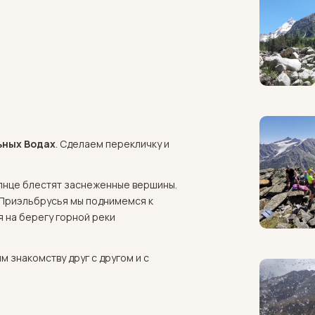
ьных Водах
. Сделаем перекличку и
олнце блестят заснеженные вершины.
й Приэльбрусья мы поднимемся к
 на берегу горной реки
 знакомству друг с другом и с