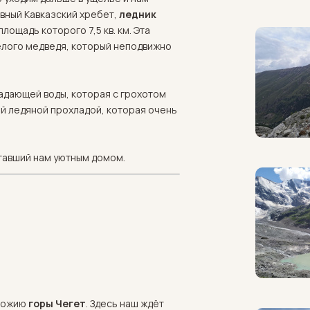
авный Кавказский хребет,
ледник
лощадь которого 7,5 кв. км. Эта
елого медведя, который неподвижно
адающей воды, которая с грохотом
ей ледяной прохладой, которая очень
ставший нам уютным домом.
дножию
горы Чегет
. Здесь наш ждёт