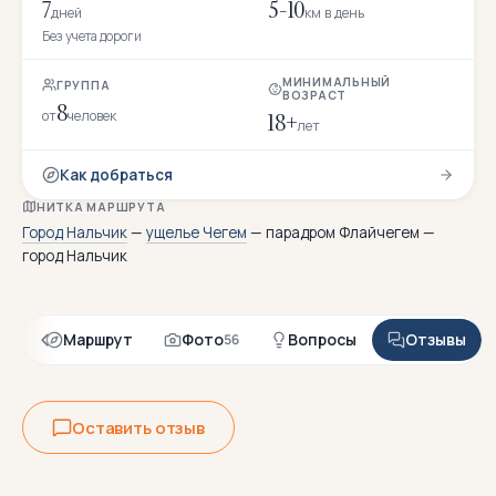
7
5-10
дней
км в день
Без учета дороги
МИНИМАЛЬНЫЙ
ГРУППА
ВОЗРАСТ
8
от
человек
18+
лет
Как добраться
НИТКА МАРШРУТА
Город Нальчик
—
ущелье Чегем
— парадром Флайчегем —
город Нальчик
ия
Маршрут
Фото
Вопросы
Отзывы
56
Оставить отзыв