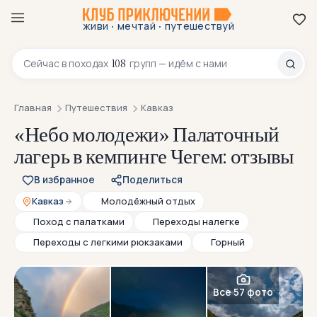
·
·
живи
мечтай
путешествуй
8 800 200-70-23
108
Сейчас в
походах
групп — идём с нами
Главная
Путешествия
Кавказ
«Небо молодежи» Палаточный
лагерь в кемпинге Чегем: отзывы
В избранное
Поделиться
Кавказ
Молодёжный отдых
Поход с палатками
Переходы налегке
Переходы с легкими рюкзаками
Горный
Все 57 фото